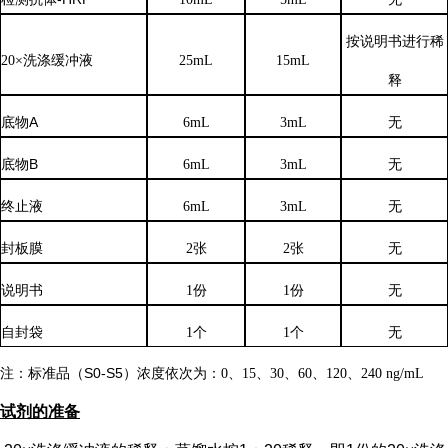
按说明书进行稀
20×洗涤缓冲液
25mL
15mL
释
底物
A
6mL
3mL
无
底物
B
6mL
3mL
无
终止液
6mL
3mL
无
封板膜
2张
2张
无
说明书
1份
1份
无
自封袋
1个
1个
无
注：标准品（
S0-S5）浓度
依次
为：
0、15、30、60、120、240 ng/mL
试剂的准备