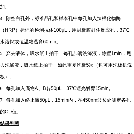
加。
4.
除空白孔外，
标准品孔和样本孔中每孔加入辣根化物酶
（
HRP）标记的检测抗体100μL，用封板膜封住反应孔，37℃
水浴锅或恒温箱温育60min。
5.
弃去液体，吸水纸上拍干，每孔加满洗涤液，静置
1min，甩
去洗涤液，吸水纸上拍干，如此重复洗板5次（也可用洗板机洗
板）。
6.
每孔加入底物
A、B各50μL，37℃避光孵育15min。
7.
每孔加入终止液
50μL，15min内，在450nm波长处测定各孔
的OD值。
结果判断