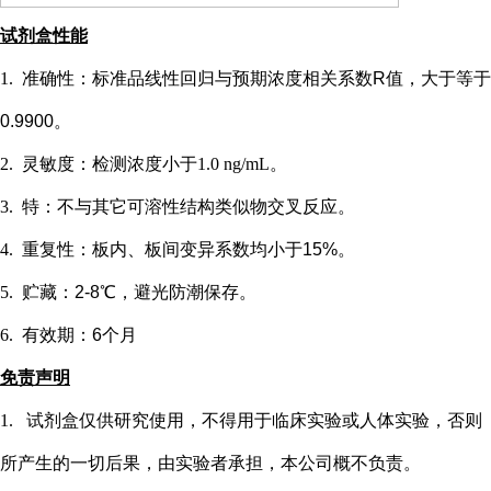
试剂盒性能
1.
准确性：标准品线性回归与预期浓度相关系数
R值，大于等于
0.9900。
2.
灵敏度：检测浓度小于
1.0 ng/mL
。
3.
特：不与其它可溶性结构类似物交叉反应。
4.
重复性：板内、板间变异系数均小于
15%。
5.
贮藏：
2-8℃，避光防潮保存。
6.
有效期：
6个月
免责声明
1.
试剂盒仅供研究使用，不得用于临床实验或
人
体实验，否则
所产生的一切后果，由实验者承担，本公司概不负责。