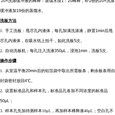
20×洗涤缓冲液的稀释：蒸馏水按1：20稀释，即1份的20×洗涤
缓冲液加19份的蒸馏水。
洗板方法
1.
手工洗板：甩尽孔内液体，每孔加满洗涤液，静置
1min后甩
尽孔内液体，在吸水纸上拍干，如此洗板5次。
2.
自动洗板机：每孔注入洗液
350μL，浸泡1min，洗板5次。
操作步骤
1.
从室温平衡
20min后的铝箔袋中取出所需板条，剩余板条用自
封袋密封放回4℃。
2.
设置标准品孔和样本孔
，标准品孔各加不同浓度的标准品
50μL；
3.
样本孔先加
待测样本
10μL，再
加样本稀释液
4
0μL；
空白孔不