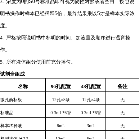
3.
浓度为
0的S0号标准品即可视为阴性对照或者空白；按照说
明书操作时样本已经稀释5倍，最终结果乘以5才是样本实际浓
度
。
4.
严格按照说明书中标明的时间、加液量及顺序进行温育操
作。
5.
所有液体组分使用前充分摇匀。
试剂盒组成
名称
96孔配置
48孔配置
备注
微孔酶标板
12孔×8条
12孔×4条
无
标准品
0.3mL*6管
0.3mL*6管
无
样本稀释液
6
mL
3
mL
无
检测抗体
-HRP
10mL
5mL
无