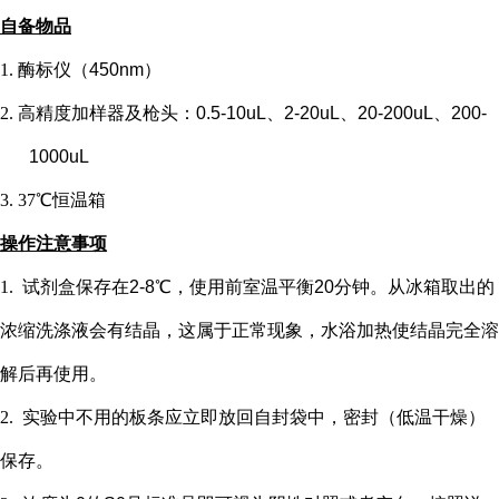
自备物品
1.
酶标仪（
450nm）
2.
高精度加样器及枪头：
0.5-10uL、2-20uL、20-200uL、200-
1000uL
3.
37℃恒温箱
操作注意事项
1.
试剂盒保存在
2-8℃，使用前室温平衡20分钟。从冰箱取出的
浓缩洗涤液会有结晶，这属于正常现象，水浴加热使结晶完全溶
解后再使用。
2.
实验中不用的板条应立即放回自封袋中，密封（低温干燥）
保存。