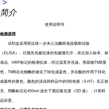
>
简介
使用说明书
检测原理
试剂盒采用双抗体一步夹心法酶联免疫吸附试验
（
ELISA）。往预先包被抗体的包被微孔中，依次加入标本、标
准品、HRP标记的检测抗体，经过温育并洗涤。用底物TMB显
色，TMB在化物酶的催化下转化成蓝色，并在酸的作用下转化
成最终的黄色。颜色的深浅和样品中的
5
羟色胺（
5-HT
）
呈正相
关。用酶标仪在
450nm 波长下测定吸光度（OD 值），计算样
品浓度。