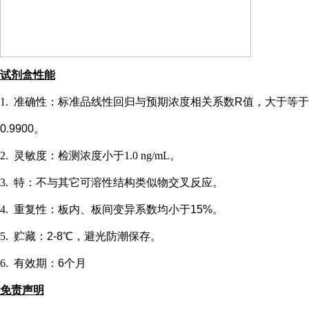
试剂盒性能
1.
准确性：标准品线性回归与预期浓度相关系数
R值，大于等于
0.9900。
2.
灵敏度：检测浓度小于
1.0 ng/mL
。
3.
特：不与其它可溶性结构类似物交叉反应。
4.
重复性：板内、板间变异系数均小于
15%。
5.
贮藏：
2-8℃，避光防潮保存。
6.
有效期：
6个月
免责声明