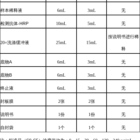
样本稀释液
6
mL
3
mL
无
检测抗体
-HRP
10mL
5mL
无
按说明书进行稀
20×洗涤缓冲液
25mL
15mL
释
底物
A
6mL
3mL
无
底物
B
6mL
3mL
无
终止液
6mL
3mL
无
封板膜
2张
2张
无
说明书
1份
1份
无
自封袋
1个
1个
无