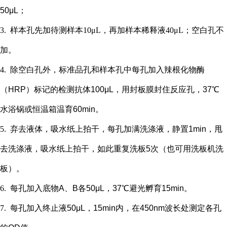
50μL；
3.
样本孔先加
待测样本
10μL，再
加样本稀释液
4
0μL；
空白孔不
加。
4.
除空白孔外，
标准品孔和样本孔中每孔加入辣根化物酶
（
HRP）标记的检测抗体100μL，用封板膜封住反应孔，37℃
水浴锅或恒温箱温育60min。
5.
弃去液体，吸水纸上拍干，每孔加满洗涤液，静置
1min，甩
去洗涤液，吸水纸上拍干，如此重复洗板5次（也可用洗板机洗
板）。
6.
每孔加入底物
A、B各50μL，37℃避光孵育15min。
7.
每孔加入终止液
50μL，15min内，在450nm波长处测定各孔