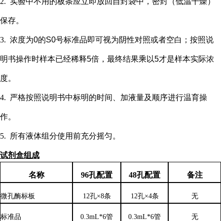
2.
实验中不用的板条应立即放回自封袋中，密封（低温干燥）
保存。
3.
浓度为
0的S0号标准品即可视为阴性对照或者空白；按照说
明书操作时样本已经稀释5倍，最终结果乘以5才是样本实际浓
度
。
4.
严格按照说明书中标明的时间、加液量及顺序进行温育操
作。
5.
所有液体组分使用前充分摇匀。
试剂盒组成
名称
96孔配置
48孔配置
备注
微孔酶标板
12孔×8条
12孔×4条
无
标准品
0.3mL*6管
0.3mL*6管
无