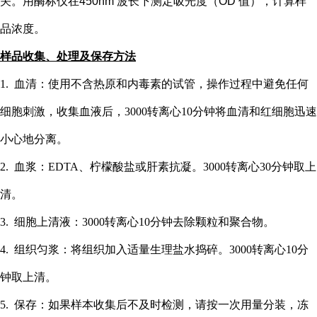
关。用酶标仪在
450nm 波长下测定吸光度（OD 值），计算样
品浓度。
样品收集、处理及保存方法
1. 血清：使用不含热原和内毒素的试管，操作过程中避免任何
细胞刺激，收集血液后，3000转离心10分钟将血清和红细胞迅速
小心地分离。
2. 血浆：EDTA、柠檬酸盐或肝素抗凝。3000转离心30分钟取上
清。
3. 细胞上清液：3000转离心10分钟去除颗粒和聚合物。
4. 组织匀浆：将组织加入适量生理盐水捣碎。3000转离心10分
钟取上清。
5. 保存：如果样本收集后不及时检测，请按一次用量分装，冻