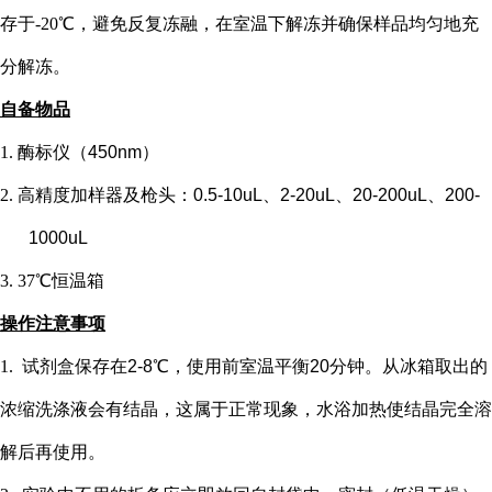
存于-20℃，避免反复冻融，在室温下解冻并确保样品均匀地充
分解冻。
自备物品
1.
酶标仪（
450nm）
2.
高精度加样器及枪头：
0.5-10uL、2-20uL、20-200uL、200-
1000uL
3.
37℃恒温箱
操作注意事项
1.
试剂盒保存在
2-8℃，使用前室温平衡20分钟。从冰箱取出的
浓缩洗涤液会有结晶，这属于正常现象，水浴加热使结晶完全溶
解后再使用。