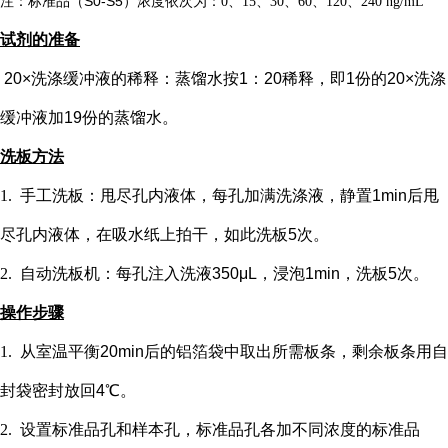
注：标准品（
S0-S5）浓度
依次
为：
0、15、30、60、120、240 ng/mL
试剂的准备
20×洗涤缓冲液的稀释：蒸馏水按1：20稀释，即1份的20×洗涤
缓冲液加19份的蒸馏水。
洗板方法
1.
手工洗板：甩尽孔内液体，每孔加满洗涤液，静置
1min后甩
尽孔内液体，在吸水纸上拍干，如此洗板5次。
2.
自动洗板机：每孔注入洗液
350μL，浸泡1min，洗板5次。
操作步骤
1.
从室温平衡
20min后的铝箔袋中取出所需板条，剩余板条用自
封袋密封放回4℃。
2.
设置标准品孔和样本孔
，标准品孔各加不同浓度的标准品