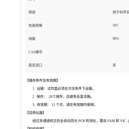
用途
用于科学实
50T
包装规格
98%
纯度
CAS编号
是否进口
否
【储存条件及
有效期】
1.
运输：试剂盒必须在冷冻条件下运输
。
2.
保存：
-20℃
保存，应避免反复冻融
。
3.
有效期：
12
个月，请在有效期内使用
。
【适用仪
器】
经过多通道校正的全自动荧
光
PCR
检测仪，需含
FAM
和
VIC
(