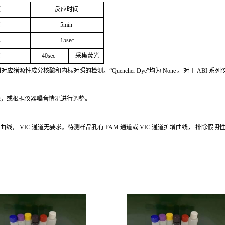
度
反应
时间
℃
5
min
℃
1
5
sec
℃
4
0sec
采
集荧光
别对应猪源性成分核酸和内标对照的检测。
“Quencher
Dye
”
均为
None
。对于
ABI
系列
线，或根据仪器噪音情况进行调整。
增曲线，
VIC
通道无要求。待测样品孔有
FAM
通道或
VIC
通道扩
增曲线，
排除假阴