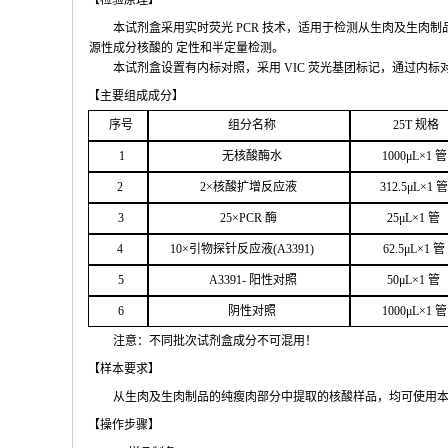
【检验原
理】
本试剂盒采用实时荧
光
PCR
技术，适用于检测从生肉及生肉制
源性成分核酸的
定性和
半定量检测。
本试剂盒设置有内标对照，采
用
VIC
荧光基团标记，通过内标
【主要组
成成分】
序号
组分名
称
2
5T
规格
1
无核
酸酶水
1000μ
L
×
1
管
2
2
×核
酸扩增反应液
312.5μ
L
×
1
管
3
25
×
PCR
酶
25
μ
L
×
1
管
4
1
0
×引物探针反应液(
A
3391
)
62.5
μL
×
1
管
5
A
33
9
1-
阳性对照
50μ
L
×
1
管
6
阴性对照
1000μ
L
×
1
管
注意：不同批次试剂盒成分不
可混用！
【样本要
求】
从生肉及生肉制品的纯瘦肉部分中提取的核酸样品，均可使用
【操作步
骤】