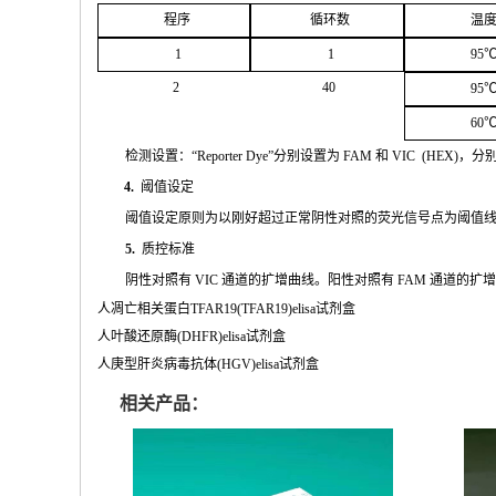
程序
循环
数
温
1
1
95
2
4
0
95
60
检测设置：
“
Reporter
Dye”
分别设置为
FAM
和
VIC
(
HEX
)，分
4.
阈值设定
阈值
设定原则为以刚好超过正常阴性对照的荧光信号点为阈值
5.
质控标准
阴性
对
照有
VIC
通道的扩增曲线。阳性对照有
FAM
通道的扩
人凋亡相关蛋白TFAR19(TFAR19)elisa试剂盒
人叶酸还原酶(DHFR)elisa试剂盒
人庚型肝炎病毒抗体(HGV)elisa试剂盒
相关产品：