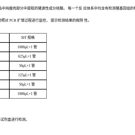
品中纯瘦肉部分中提取的猪源性成分核酸。
每一个反
应体系中均含有检测猪基因组的
对照对
PCR
扩增过程进行监控，
提示检测结果的假阴
性。
50
T
规
格
1000μ
L
×
1
管
625μ
L
×
1
管
50μ
L
×
1
管
125μ
L
×
1
管
50μ
L
×
1
管
1000μ
L
×
1
管
本试剂盒进行检
测。