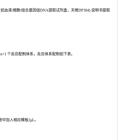
(如血液
/
细胞
/
组合基因组
DNA
提取试剂盒，天根
DP304
) 说明书提取
按
n
+1
个反应配制体系，反应体系配制如
下
表。
管中加入相
应模板
2μL
。