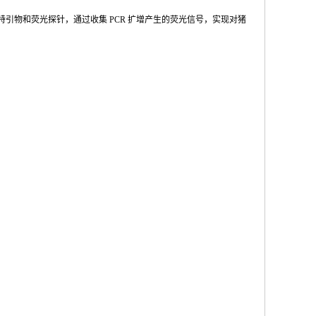
特引物和荧光探针，通过收集
PCR
扩增产
生的荧光信号，实现对猪