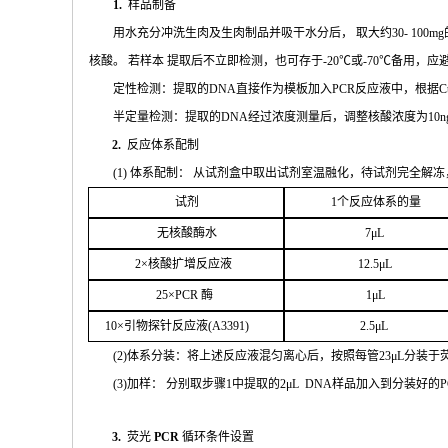
1.
样品制备
用水充分
冲
洗生肉及生肉制品并吸干水分后，
取大约
30- 100mg
核酸。 若样本
提取后不立即检测，也可存于
-20
℃或
-70℃
备
用，应
定性检测：提取的
DNA
直接作为模板加入
PCR
反应液中，根据
C
半定量检测：提取的
DNA
经过浓
度测量后，调整核酸浓度为
10n
2.
反应体系配制
(
1
) 体系配制： 从试剂盒中取出试剂室温融化
，待试剂完全解冻
试剂
1
个
反应体系的量
无核
酸酶水
7μL
2
×核
酸扩增反应液
1
2.5μL
25
×
PCR
酶
1
μL
1
0
×引物探针反应液(
A
3391
)
2.
5μL
(
2
)体系分装：将上述反应液混匀离心后，按照每管
23μ
L
分装于
(
3
)加样： 分别取步骤
1
中提取的
2μ
L
DNA
样品加入到分装好的
P
3.
荧光
PCR
循环条件设置