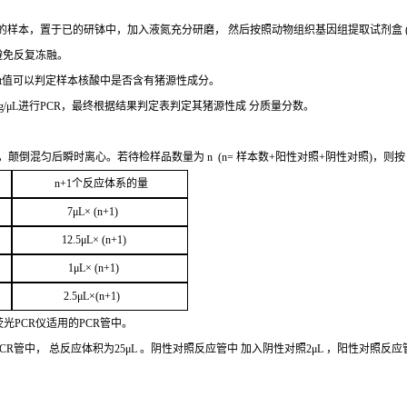
的样本，置于已的研钵中，加入液氮充分研磨，
然后按照动物组织基因组提取试剂盒
避免反复冻融。
t
值可以判定样
本核酸中是否含有猪源性成分。
g/μL
进行
PCR
，最终根据结果判定表判定其猪源性成
分质量分数。
，颠倒混匀后瞬时离心。若待检样品数量为
n
(
n=
样本数
+
阳性对照
+
阴性对照
)，则
n+1
个反应体系的量
7μ
L
× (
n
+1
)
12.5μ
L
× (
n+1
)
1
μL
× (
n+1
)
2
.5μ
L
×(
n
+1
)
荧光
PCR
仪适用的
PCR
管中。
CR
管中，
总
反应体积为
25μL
。阴性对照反应管中
加入阴性对照
2μ
L
，阳性对照反应