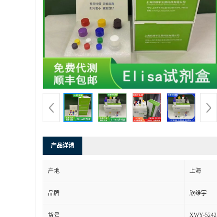
产品详请
产地
上海
品牌
欣维宇
XWY-5242
货号