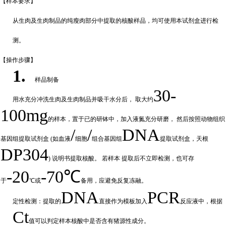
【样本要
求】
从生肉及生肉制品的纯瘦肉部分中提取的核酸样品，均可使用本试剂盒进行检
测。
【操作步
骤】
1.
样品制备
30-
用水充分
冲
洗生肉及生肉制品并吸干水分后，
取大约
100mg
的样本，置于已的研钵中，加入液氮充分研磨，
然后按照动物组织
/
/
DNA
基因组提取试剂盒
(如血液
细胞
组合基因组
提取试剂盒，天根
DP304
) 说明书提取核酸。 若样本
提取后不立即检测，也可存
-20
-70℃
于
℃或
备
用，应避免反复冻融。
DNA
PCR
定性检测：提取的
直接作为模板加入
反应液中，根据
Ct
值可以判定样
本核酸中是否含有猪源性成分。