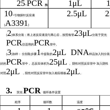
25
PCR
1
μL
×
酶
1
0
2.
5μL
2
×引物探针反应液
A
3391
(
)
2
23μ
L
(
)体系分装：将上述反应液混匀离心后，按照每管
分装于荧光
PCR
PCR
仪适用的
管中。
3
1
2μ
L
DNA
(
)加样： 分别取步骤
中提取的
样品加入到分装
PCR
25μL
好的
管中，
总
反应体积为
。阴性对照反应管中
加入阴性
2μ
L
2μL
对照
，阳性对照反应管中加入相
应模板
。
3.
PCR
荧光
循环条件设置
程序
循环
数
温
度