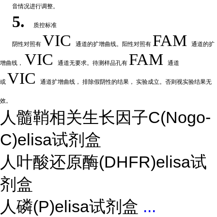
音情况进行调整。
5.
质控标准
VIC
FAM
阴性
对
照有
通道的扩增曲线。阳性对照有
通道的扩
VIC
FAM
增曲线，
通道无要求。待测样品孔有
通道
VIC
或
通道扩
增曲线，
排除假阴性的结果，
实验成立。否则视实验结果无
效。
人髓鞘相关生长因子C(Nogo-
C)elisa试剂盒
人叶酸还原酶(DHFR)elisa试
剂盒
人磷(P)elisa试剂盒
...