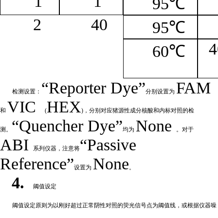
1
1
95℃
2
4
0
95℃
4
60℃
“
Reporter
Dye”
FAM
检测设置：
分别设置为
VIC
HEX
和
(
)，分别对应猪源性成分核酸和内标对照的检
“Quencher
Dye
”
None
测。
均为
。对于
ABI
“Passive
系列仪器，注意将
Reference”
None
设置为
。
4.
阈值设定
阈值
设定原则为以刚好超过正常阴性对照的荧光信号点为阈值线，或根据仪器噪