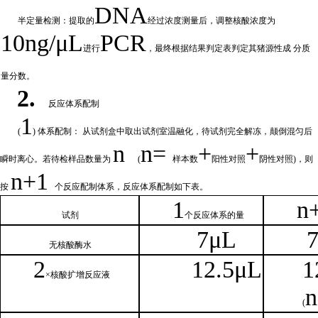
DNA
半定量检测：提取的
经过浓
度测量后，调整核酸浓度为
10ng/μL
PCR
进行
，最终根据结果判定表判定其猪源性成
分质
量分数。
2.
反应体系配制
1
(
) 体系配制： 从试剂盒中取出试剂室温融化
，待试剂完全解冻，颠倒混匀后
n
n=
+
+
瞬时离心。若待检样品数量为
(
样本数
阳性对照
阴性对照
)，则
n
+1
按
个反应配制体系，反应体系配制如
下
表。
1
n
试剂
个
反应体系的量
7μL
无核
酸酶水
2
1
2.5μL
1
×核
酸扩增反应液
n
(