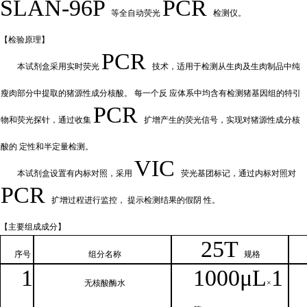
SLAN-96P
PCR
等全自动荧光
检测仪。
【检验原
理】
PCR
本试剂盒采用实时荧
光
技术，适用于检测从生肉及生肉制品中纯
瘦肉部分中提取的猪源性成分核酸。
每一个反
应体系中均含有检测猪基因组的特引
PCR
物和荧光探针，通过收集
扩增产
生的荧光信号，实现对猪源性成分核
酸的
定性和
半定量检测。
VIC
本试剂盒设置有内标对照，采
用
荧光基团标记，通过内标对照对
PCR
扩增过程进行监控，
提示检测结果的假阴
性。
【主要组
成成分】
2
5T
序号
组分名
称
规格
1
1000μ
L
1
无核
酸酶水
×