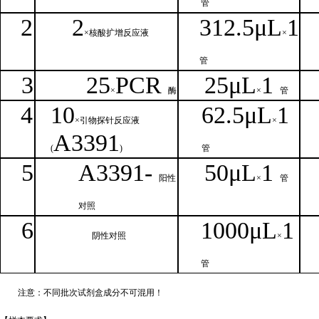
管
2
2
312.5μ
L
1
×核
酸扩增反应液
×
管
3
25
PCR
25
μ
L
1
×
酶
×
管
4
1
0
62.5
μL
1
×引物探针反应液
×
A
3391
(
)
管
5
A
33
9
1-
50μ
L
1
阳性
×
管
对照
6
1000μ
L
1
阴性对照
×
管
注意：不同批次试剂盒成分不
可混用！