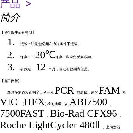
产品 >
简介
【储存条件及
有效期】
1.
运输：试剂盒必须在冷冻条件下运输
。
2.
-20℃
保存：
保存，应避免反复冻融
。
3.
12
有效期：
个月，请在有效期内使用
。
【适用仪
器】
PCR
FAM
经过多通道校正的全自动荧
光
检测仪，需含
和
VIC
HEX
ABI7500
(
) 检测通道。如
、
7500FAST
Bio-Rad
CFX
9
6
、
、
Roche LightCycler 480Ⅱ
、上海宏石