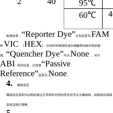
2
4
0
95℃
4
60℃
“
Reporter
Dye”
FAM
检测设置：
分别设置为
VIC
HEX
和
(
)，分别对应猪源性成分核酸和内标对照的检
“Quencher
Dye
”
None
测。
均为
。对于
ABI
“Passive
系列仪器，注意将
Reference”
None
设置为
。
4.
阈值设定
阈值
设定原则为以刚好超过正常阴性对照的荧光信号点为阈值线，或根据仪器噪
音情况进行调整。
5.