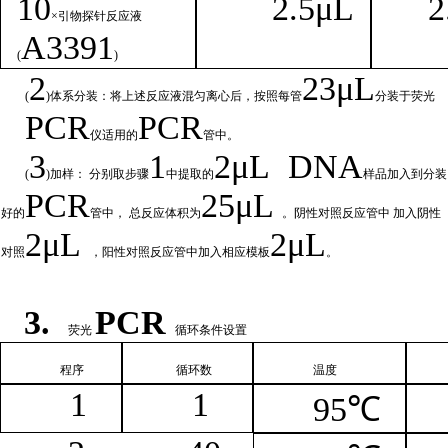
1
0
2.
5μL
2
×引物探针反应液
A
3391
(
)
2
23μ
L
(
)体系分装：将上述反应液混匀离心后，按照每管
分装于荧光
PCR
PCR
仪适用的
管中。
3
1
2μ
L
DNA
(
)加样： 分别取步骤
中提取的
样品加入到分装
PCR
25μL
好的
管中，
总
反应体积为
。阴性对照反应管中
加入阴性
2μ
L
2μL
对照
，阳性对照反应管中加入相
应模板
。
3.
PCR
荧光
循环条件设置
程序
循环
数
温
度
1
1
95℃