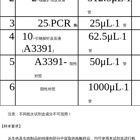
×核
酸扩增反应液
×
管
3
25
PCR
25
μ
L
1
×
酶
×
管
4
1
0
62.5
μL
1
×引物探针反应液
×
A
3391
(
)
管
5
A
33
9
1-
50μ
L
1
阳性
×
管
对照
6
1000μ
L
1
阴性对照
×
管
注意：不同批次试剂盒成分不
可混用！
【样本要
求】
从生肉及生肉制品的纯瘦肉部分中提取的核酸样品，均可使用本试剂盒进行检