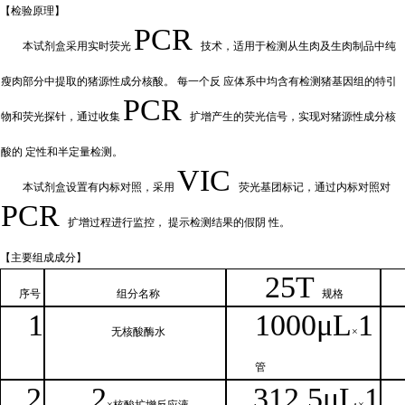
【检验原
理】
PCR
本试剂盒采用实时荧
光
技术，适用于检测从生肉及生肉制品中纯
瘦肉部分中提取的猪源性成分核酸。
每一个反
应体系中均含有检测猪基因组的特引
PCR
物和荧光探针，通过收集
扩增产
生的荧光信号，实现对猪源性成分核
酸的
定性和
半定量检测。
VIC
本试剂盒设置有内标对照，采
用
荧光基团标记，通过内标对照对
PCR
扩增过程进行监控，
提示检测结果的假阴
性。
【主要组
成成分】
2
5T
序号
组分名
称
规格
1
1000μ
L
1
无核
酸酶水
×
管
2
2
312.5μ
L
1