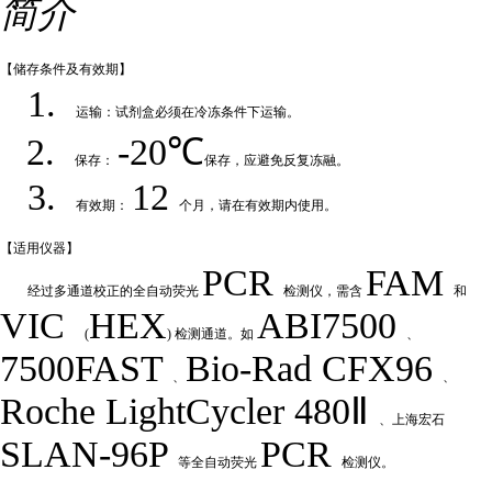
简介
【储存条件及
有效期】
1.
运输：试剂盒必须在冷冻条件下运输
。
2.
-20℃
保存：
保存，应避免反复冻融
。
3.
12
有效期：
个月，请在有效期内使用
。
【适用仪
器】
PCR
FAM
经过多通道校正的全自动荧
光
检测仪，需含
和
VIC
HEX
ABI7500
(
) 检测通道。如
、
7500FAST
Bio-Rad
CFX
9
6
、
、
Roche LightCycler 480Ⅱ
、上海宏石
SLAN-96P
PCR
等全自动荧光
检测仪。