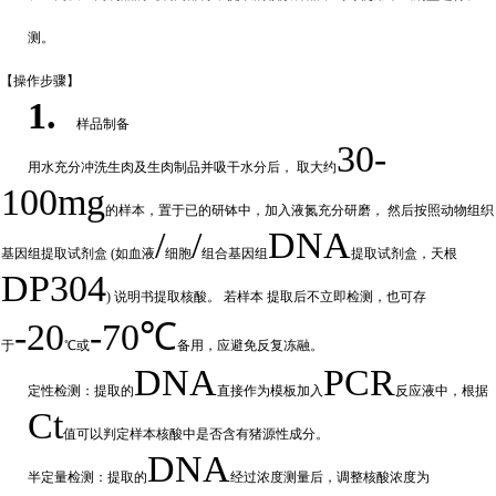
测。
【操作步
骤】
1.
样品制备
30-
用水充分
冲
洗生肉及生肉制品并吸干水分后，
取大约
100mg
的样本，置于已的研钵中，加入液氮充分研磨，
然后按照动物组织
/
/
DNA
基因组提取试剂盒
(如血液
细胞
组合基因组
提取试剂盒，天根
DP304
) 说明书提取核酸。 若样本
提取后不立即检测，也可存
-20
-70℃
于
℃或
备
用，应避免反复冻融。
DNA
PCR
定性检测：提取的
直接作为模板加入
反应液中，根据
Ct
值可以判定样
本核酸中是否含有猪源性成分。
DNA
半定量检测：提取的
经过浓
度测量后，调整核酸浓度为