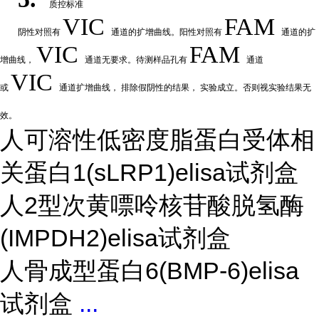
质控标准
VIC
FAM
阴性
对
照有
通道的扩增曲线。阳性对照有
通道的扩
VIC
FAM
增曲线，
通道无要求。待测样品孔有
通道
VIC
或
通道扩
增曲线，
排除假阴性的结果，
实验成立。否则视实验结果无
效。
人可溶性低密度脂蛋白受体相
关蛋白1(sLRP1)elisa试剂盒
人2型次黄嘌呤核苷酸脱氢酶
(IMPDH2)elisa试剂盒
人骨成型蛋白6(BMP-6)elisa
试剂盒
...