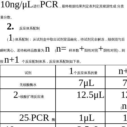
10ng/μL
PCR
进行
，最终根据结果判定表判定其猪源性成
分质
量分数。
2.
反应体系配制
1
(
) 体系配制： 从试剂盒中取出试剂室温融化
，待试剂完全解冻，颠倒混匀后
n
n=
+
+
瞬时离心。若待检样品数量为
(
样本数
阳性对照
阴性对照
)，则
n
+1
按
个反应配制体系，反应体系配制如
下
表。
1
n
试剂
个
反应体系的量
7μL
无核
酸酶水
2
1
2.5μL
1
×核
酸扩增反应液
n
(
25
PCR
1
μL
×
酶