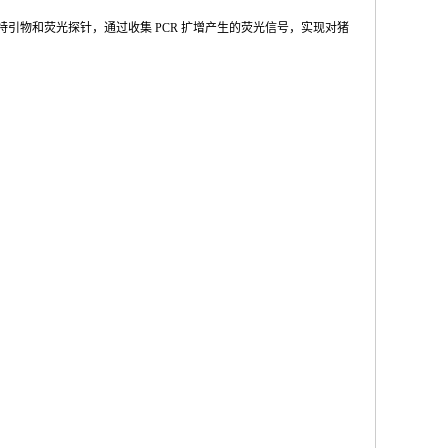
特引物和荧光探针，通过收集
PCR
扩增产
生的荧光信号，实现对猪