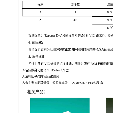
程序
循环
数
温
1
1
95
2
4
0
95
60
检测设置：
“
Reporter
Dye”
分别设置为
FAM
和
VIC
(
HEX
)，分
4.
阈值设定
阈值
设定原则为以刚好超过正常阴性对照的荧光信号点为阈值
5.
质控标准
阴性
对
照有
VIC
通道的扩增曲线。阳性对照有
FAM
通道的扩
人色氨酸羟化酶1(TPH1)elisa试剂盒
人三叶因子(TFF)elisa试剂盒
人含主要协助转运蛋白超家族域蛋白2A(MFSD2A)elisa试剂盒
相关产品：