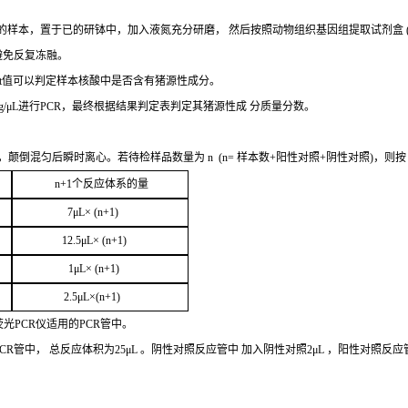
的样本，置于已的研钵中，加入液氮充分研磨，
然后按照动物组织基因组提取试剂盒
避免反复冻融。
t
值可以判定样
本核酸中是否含有猪源性成分。
g/μL
进行
PCR
，最终根据结果判定表判定其猪源性成
分质量分数。
，颠倒混匀后瞬时离心。若待检样品数量为
n
(
n=
样本数
+
阳性对照
+
阴性对照
)，则
n+1
个反应体系的量
7μ
L
× (
n
+1
)
12.5μ
L
× (
n+1
)
1
μL
× (
n+1
)
2
.5μ
L
×(
n
+1
)
荧光
PCR
仪适用的
PCR
管中。
CR
管中，
总
反应体积为
25μL
。阴性对照反应管中
加入阴性对照
2μ
L
，阳性对照反应