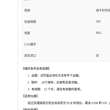
用途
用于科学实
50T
包装规格
98%
纯度
CAS编号
是否进口
否
【储存条件及
有效期】
1.
运输：试剂盒必须在冷冻条件下运输
。
2.
保存：
-20℃
保存，应避免反复冻融
。
3.
有效期：
12
个月，请在有效期内使用
。
【适用仪
器】
经过多通道校正的全自动荧
光
PCR
检测仪，需含
FAM
和
VIC
(