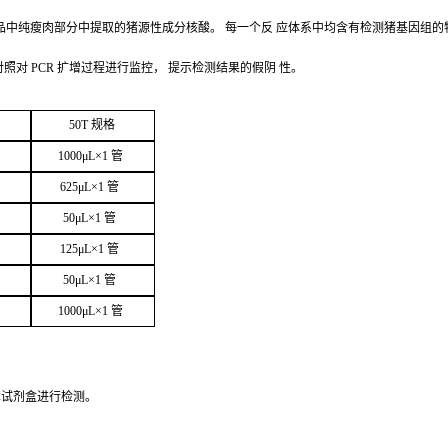
品中纯瘦肉部分中提取的猪源性成分核酸。
每一个反
应体系中均含有检测猪基因组的
对照对
PCR
扩增过程进行监控，
提示检测结果的假阴
性。
50
T
规
格
1000μ
L
×
1
管
625μ
L
×
1
管
50μ
L
×
1
管
125μ
L
×
1
管
50μ
L
×
1
管
1000μ
L
×
1
管
本试剂盒进行检
测。