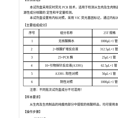
【检验原
理】
本试剂盒采用实时荧
光
PCR
技术，适用于检测从生肉及生肉制
源性成分核酸的
定性和
半定量检测。
本试剂盒设置有内标对照，采
用
VIC
荧光基团标记，通过内标
【主要组
成成分】
序号
组分名
称
2
5T
规格
1
无核
酸酶水
1000μ
L
×
1
管
2
2
×核
酸扩增反应液
312.5μ
L
×
1
管
3
25
×
PCR
酶
25
μ
L
×
1
管
4
1
0
×引物探针反应液(
A
3391
)
62.5
μL
×
1
管
5
A
33
9
1-
阳性对照
50μ
L
×
1
管
6
阴性对照
1000μ
L
×
1
管
注意：不同批次试剂盒成分不
可混用！
【样本要
求】
从生肉及生肉制品的纯瘦肉部分中提取的核酸样品，均可使用
【操作步
骤】