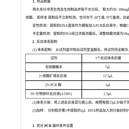
1.
样品制备
用水充分
冲
洗生肉及生肉制品并吸干水分后，
取大约
30- 100mg
核酸。 若样本
提取后不立即检测，也可存于
-20
℃或
-70℃
备
用，应
定性检测：提取的
DNA
直接作为模板加入
PCR
反应液中，根据
C
半定量检测：提取的
DNA
经过浓
度测量后，调整核酸浓度为
10n
2.
反应体系配制
(
1
) 体系配制： 从试剂盒中取出试剂室温融化
，待试剂完全解冻
试剂
1
个
反应体系的量
无核
酸酶水
7μL
2
×核
酸扩增反应液
1
2.5μL
25
×
PCR
酶
1
μL
1
0
×引物探针反应液(
A
3391
)
2.
5μL
(
2
)体系分装：将上述反应液混匀离心后，按照每管
23μ
L
分装于
(
3
)加样： 分别取步骤
1
中提取的
2μ
L
DNA
样品加入到分装好的
P
3.
荧光
PCR
循环条件设置