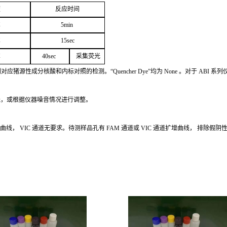
度
反应
时间
℃
5
min
℃
1
5
sec
℃
4
0sec
采
集荧光
别对应猪源性成分核酸和内标对照的检测。
“Quencher
Dye
”
均为
None
。对于
ABI
系列
线，或根据仪器噪音情况进行调整。
增曲线，
VIC
通道无要求。待测样品孔有
FAM
通道或
VIC
通道扩
增曲线，
排除假阴