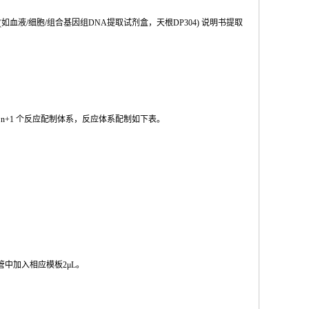
(如血液
/
细胞
/
组合基因组
DNA
提取试剂盒，天根
DP304
) 说明书提取
按
n
+1
个反应配制体系，反应体系配制如
下
表。
管中加入相
应模板
2μL
。