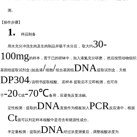
测。
【操作步
骤】
1.
样品制备
30-
用水充分
冲
洗生肉及生肉制品并吸干水分后，
取大约
100mg
的样本，置于已的研钵中，加入液氮充分研磨，
然后按照动物组织
/
/
DNA
基因组提取试剂盒
(如血液
细胞
组合基因组
提取试剂盒，天根
DP304
) 说明书提取核酸。 若样本
提取后不立即检测，也可存
-20
-70℃
于
℃或
备
用，应避免反复冻融。
DNA
PCR
定性检测：提取的
直接作为模板加入
反应液中，根据
Ct
值可以判定样
本核酸中是否含有猪源性成分。
DNA
半定量检测：提取的
经过浓
度测量后，调整核酸浓度为