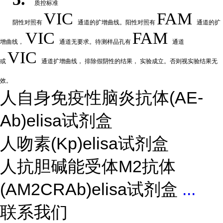
质控标准
VIC
FAM
阴性
对
照有
通道的扩增曲线。阳性对照有
通道的扩
VIC
FAM
增曲线，
通道无要求。待测样品孔有
通道
VIC
或
通道扩
增曲线，
排除假阴性的结果，
实验成立。否则视实验结果无
效。
人自身免疫性脑炎抗体(AE-
Ab)elisa试剂盒
人吻素(Kp)elisa试剂盒
人抗胆碱能受体M2抗体
(AM2CRAb)elisa试剂盒
...
联系我们