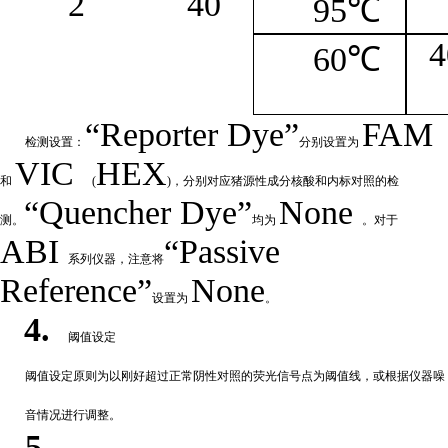
2
4
0
95℃
4
60℃
“
Reporter
Dye”
FAM
检测设置：
分别设置为
VIC
HEX
和
(
)，分别对应猪源性成分核酸和内标对照的检
“Quencher
Dye
”
None
测。
均为
。对于
ABI
“Passive
系列仪器，注意将
Reference”
None
设置为
。
4.
阈值设定
阈值
设定原则为以刚好超过正常阴性对照的荧光信号点为阈值线，或根据仪器噪
音情况进行调整。
5.