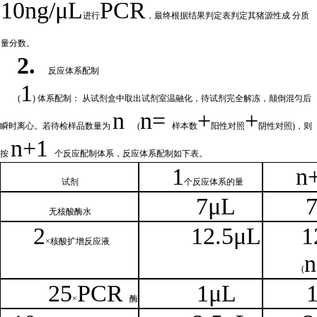
10ng/μL
PCR
进行
，最终根据结果判定表判定其猪源性成
分质
量分数。
2.
反应体系配制
1
(
) 体系配制： 从试剂盒中取出试剂室温融化
，待试剂完全解冻，颠倒混匀后
n
n=
+
+
瞬时离心。若待检样品数量为
(
样本数
阳性对照
阴性对照
)，则
n
+1
按
个反应配制体系，反应体系配制如
下
表。
1
n
试剂
个
反应体系的量
7μL
无核
酸酶水
2
1
2.5μL
1
×核
酸扩增反应液
n
(
25
PCR
1
μL
×
酶