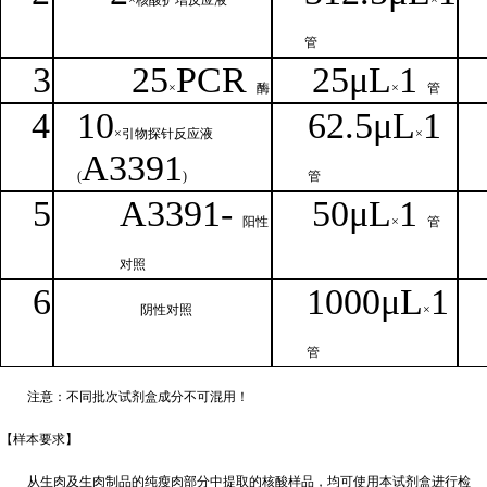
×核
酸扩增反应液
×
管
3
25
PCR
25
μ
L
1
×
酶
×
管
4
1
0
62.5
μL
1
×引物探针反应液
×
A
3391
(
)
管
5
A
33
9
1-
50μ
L
1
阳性
×
管
对照
6
1000μ
L
1
阴性对照
×
管
注意：不同批次试剂盒成分不
可混用！
【样本要
求】
从生肉及生肉制品的纯瘦肉部分中提取的核酸样品，均可使用本试剂盒进行检