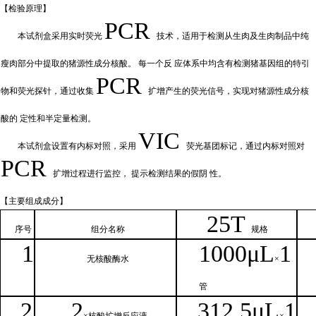
【检验原
理】
PCR
本试剂盒采用实时荧
光
技术，适用于检测从生肉及生肉制品中纯
瘦肉部分中提取的猪源性成分核酸。
每一个反
应体系中均含有检测猪基因组的特引
PCR
物和荧光探针，通过收集
扩增产
生的荧光信号，实现对猪源性成分核
酸的
定性和
半定量检测。
VIC
本试剂盒设置有内标对照，采
用
荧光基团标记，通过内标对照对
PCR
扩增过程进行监控，
提示检测结果的假阴
性。
【主要组
成成分】
2
5T
序号
组分名
称
规格
1
1000μ
L
1
无核
酸酶水
×
管
2
2
312.5μ
L
1