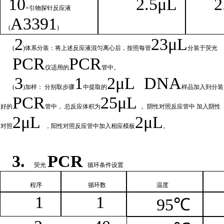
1
0
2.
5μL
2
×引物探针反应液
A
3391
(
)
2
23μ
L
(
)体系分装：将上述反应液混匀离心后，按照每管
分装于荧光
PCR
PCR
仪适用的
管中。
3
1
2μ
L
DNA
(
)加样： 分别取步骤
中提取的
样品加入到分装
PCR
25μL
好的
管中，
总
反应体积为
。阴性对照反应管中
加入阴性
2μ
L
2μL
对照
，阳性对照反应管中加入相
应模板
。
3.
PCR
荧光
循环条件设置
程序
循环
数
温
度
1
1
95℃