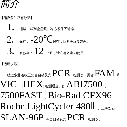
简介
【储存条件及
有效期】
1.
运输：试剂盒必须在冷冻条件下运输
。
2.
-20℃
保存：
保存，应避免反复冻融
。
3.
12
有效期：
个月，请在有效期内使用
。
【适用仪
器】
PCR
FAM
经过多通道校正的全自动荧
光
检测仪，需含
和
VIC
HEX
ABI7500
(
) 检测通道。如
、
7500FAST
Bio-Rad
CFX
9
6
、
、
Roche LightCycler 480Ⅱ
、上海宏石
SLAN-96P
PCR
等全自动荧光
检测仪。