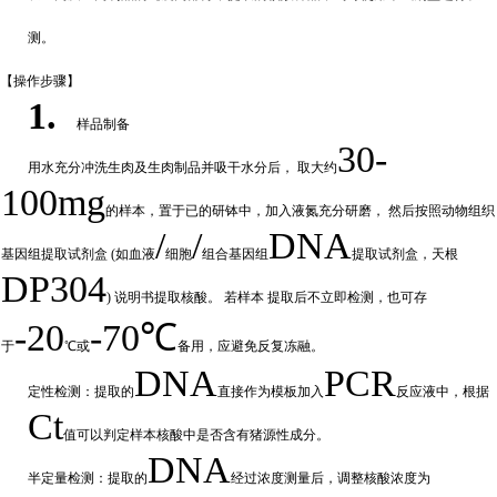
测。
【操作步
骤】
1.
样品制备
30-
用水充分
冲
洗生肉及生肉制品并吸干水分后，
取大约
100mg
的样本，置于已的研钵中，加入液氮充分研磨，
然后按照动物组织
/
/
DNA
基因组提取试剂盒
(如血液
细胞
组合基因组
提取试剂盒，天根
DP304
) 说明书提取核酸。 若样本
提取后不立即检测，也可存
-20
-70℃
于
℃或
备
用，应避免反复冻融。
DNA
PCR
定性检测：提取的
直接作为模板加入
反应液中，根据
Ct
值可以判定样
本核酸中是否含有猪源性成分。
DNA
半定量检测：提取的
经过浓
度测量后，调整核酸浓度为