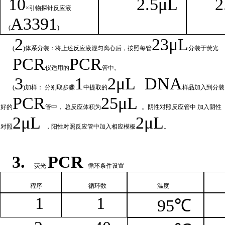
1
0
2.
5μL
2
×引物探针反应液
A
3391
(
)
2
23μ
L
(
)体系分装：将上述反应液混匀离心后，按照每管
分装于荧光
PCR
PCR
仪适用的
管中。
3
1
2μ
L
DNA
(
)加样： 分别取步骤
中提取的
样品加入到分装
PCR
25μL
好的
管中，
总
反应体积为
。阴性对照反应管中
加入阴性
2μ
L
2μL
对照
，阳性对照反应管中加入相
应模板
。
3.
PCR
荧光
循环条件设置
程序
循环
数
温
度
1
1
95℃