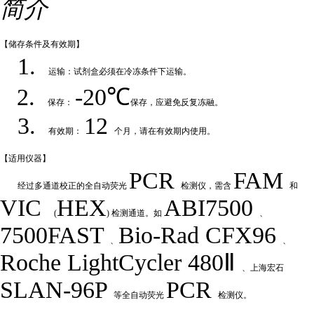
简介
【储存条件及
有效期】
1.
运输：试剂盒必须在冷冻条件下运输
。
2.
-20℃
保存：
保存，应避免反复冻融
。
3.
12
有效期：
个月，请在有效期内使用
。
【适用仪
器】
PCR
FAM
经过多通道校正的全自动荧
光
检测仪，需含
和
VIC
HEX
ABI7500
(
) 检测通道。如
、
7500FAST
Bio-Rad
CFX
9
6
、
、
Roche LightCycler 480Ⅱ
、上海宏石
SLAN-96P
PCR
等全自动荧光
检测仪。