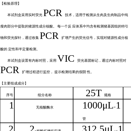
【检验原
理】
PCR
本试剂盒采用实时荧
光
技术，适用于检测从生肉及生肉制品中纯
瘦肉部分中提取的猪源性成分核酸。
每一个反
应体系中均含有检测猪基因组的特引
PCR
物和荧光探针，通过收集
扩增产
生的荧光信号，实现对猪源性成分核
酸的
定性和
半定量检测。
VIC
本试剂盒设置有内标对照，采
用
荧光基团标记，通过内标对照对
PCR
扩增过程进行监控，
提示检测结果的假阴
性。
【主要组
成成分】
2
5T
序号
组分名
称
规格
1
1000μ
L
1
无核
酸酶水
×
管
2
2
312.5μ
L
1