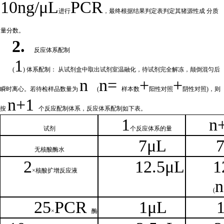
10ng/μL
PCR
进行
，最终根据结果判定表判定其猪源性成
分质
量分数。
2.
反应体系配制
1
(
) 体系配制： 从试剂盒中取出试剂室温融化
，待试剂完全解冻，颠倒混匀后
n
n=
+
+
瞬时离心。若待检样品数量为
(
样本数
阳性对照
阴性对照
)，则
n
+1
按
个反应配制体系，反应体系配制如
下
表。
1
n
试剂
个
反应体系的量
7μL
无核
酸酶水
2
1
2.5μL
1
×核
酸扩增反应液
n
(
25
PCR
1
μL
×
酶