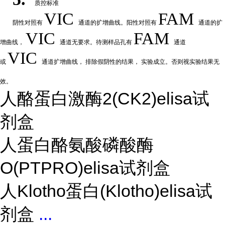
质控标准
VIC
FAM
阴性
对
照有
通道的扩增曲线。阳性对照有
通道的扩
VIC
FAM
增曲线，
通道无要求。待测样品孔有
通道
VIC
或
通道扩
增曲线，
排除假阴性的结果，
实验成立。否则视实验结果无
效。
人酪蛋白激酶2(CK2)elisa试
剂盒
人蛋白酪氨酸磷酸酶
O(PTPRO)elisa试剂盒
人Klotho蛋白(Klotho)elisa试
剂盒
...