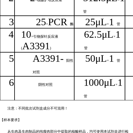
×核
酸扩增反应液
×
管
3
25
PCR
25
μ
L
1
×
酶
×
管
4
1
0
62.5
μL
1
×引物探针反应液
×
A
3391
(
)
管
5
A
33
9
1-
50μ
L
1
阳性
×
管
对照
6
1000μ
L
1
阴性对照
×
管
注意：不同批次试剂盒成分不
可混用！
【样本要
求】
从生肉及生肉制品的纯瘦肉部分中提取的核酸样品，均可使用本试剂盒进行检