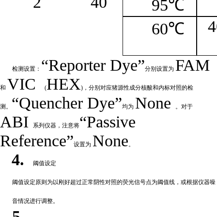
2
4
0
95℃
4
60℃
“
Reporter
Dye”
FAM
检测设置：
分别设置为
VIC
HEX
和
(
)，分别对应猪源性成分核酸和内标对照的检
“Quencher
Dye
”
None
测。
均为
。对于
ABI
“Passive
系列仪器，注意将
Reference”
None
设置为
。
4.
阈值设定
阈值
设定原则为以刚好超过正常阴性对照的荧光信号点为阈值线，或根据仪器噪
音情况进行调整。
5.