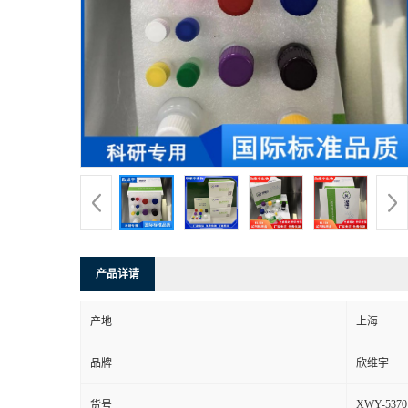
产品详请
产地
上海
品牌
欣维宇
XWY-5370
货号