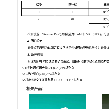
程序
循环
数
温
1
1
95
2
4
0
95
60
检测设置：
“
Reporter
Dye”
分别设置为
FAM
和
VIC
(
HEX
)，分
4.
阈值设定
阈值
设定原则为以刚好超过正常阴性对照的荧光信号点为阈值
5.
质控标准
阴性
对
照有
VIC
通道的扩增曲线。阳性对照有
FAM
通道的扩
人Ⅱ型胶原代谢产物C2C(C2C)elisa试剂盒
人C-反应蛋白(CRP)elisa试剂盒
人切除修复交叉互补基因1 ERCC1 ELISA试剂盒
相关产品：