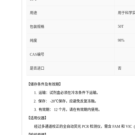
用途
用于科学实
50T
包装规格
98%
纯度
CAS编号
是否进口
否
【储存条件及
有效期】
1.
运输：试剂盒必须在冷冻条件下运输
。
2.
保存：
-20℃
保存，应避免反复冻融
。
3.
有效期：
12
个月，请在有效期内使用
。
【适用仪
器】
经过多通道校正的全自动荧
光
PCR
检测仪，需含
FAM
和
VIC
(