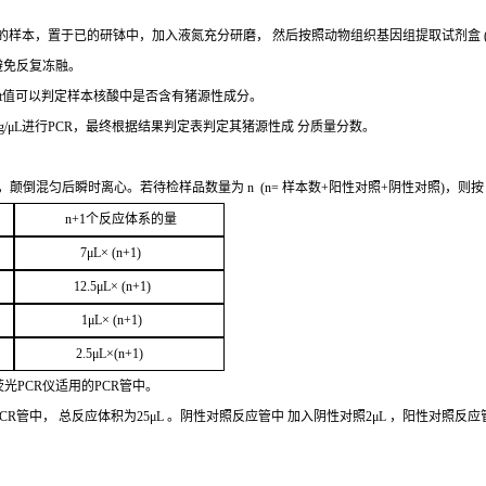
的样本，置于已的研钵中，加入液氮充分研磨，
然后按照动物组织基因组提取试剂盒
避免反复冻融。
t
值可以判定样
本核酸中是否含有猪源性成分。
g/μL
进行
PCR
，最终根据结果判定表判定其猪源性成
分质量分数。
，颠倒混匀后瞬时离心。若待检样品数量为
n
(
n=
样本数
+
阳性对照
+
阴性对照
)，则
n+1
个反应体系的量
7μ
L
× (
n
+1
)
12.5μ
L
× (
n+1
)
1
μL
× (
n+1
)
2
.5μ
L
×(
n
+1
)
荧光
PCR
仪适用的
PCR
管中。
CR
管中，
总
反应体积为
25μL
。阴性对照反应管中
加入阴性对照
2μ
L
，阳性对照反应