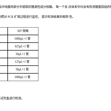
品中纯瘦肉部分中提取的猪源性成分核酸。
每一个反
应体系中均含有检测猪基因组的
对照对
PCR
扩增过程进行监控，
提示检测结果的假阴
性。
50
T
规
格
1000μ
L
×
1
管
625μ
L
×
1
管
50μ
L
×
1
管
125μ
L
×
1
管
50μ
L
×
1
管
1000μ
L
×
1
管
本试剂盒进行检
测。