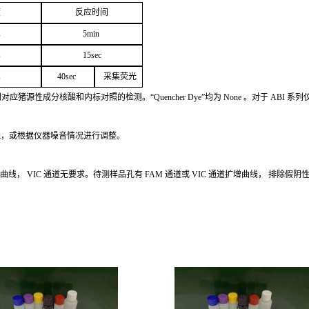
度
反应
时间
℃
5
min
℃
1
5
sec
℃
4
0sec
采
集荧光
别对应猪源性成分核酸和内标对照的检测。
“Quencher
Dye
”
均为
None
。对于
ABI
系列
线，或根据仪器噪音情况进行调整。
增曲线，
VIC
通道无要求。待测样品孔有
FAM
通道或
VIC
通道扩
增曲线，
排除假阴