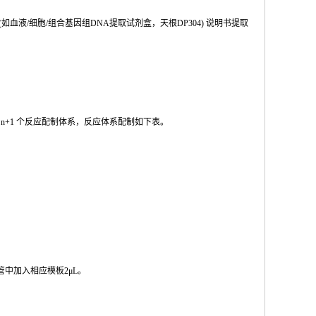
(如血液
/
细胞
/
组合基因组
DNA
提取试剂盒，天根
DP304
) 说明书提取
按
n
+1
个反应配制体系，反应体系配制如
下
表。
管中加入相
应模板
2μL
。