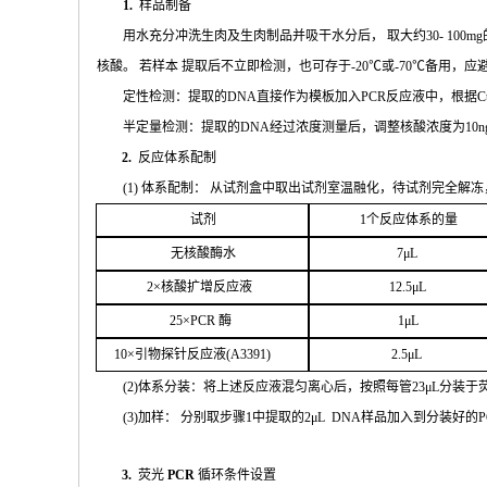
1.
样品制备
用水充分
冲
洗生肉及生肉制品并吸干水分后，
取大约
30- 100mg
核酸。 若样本
提取后不立即检测，也可存于
-20
℃或
-70℃
备
用，应
定性检测：提取的
DNA
直接作为模板加入
PCR
反应液中，根据
C
半定量检测：提取的
DNA
经过浓
度测量后，调整核酸浓度为
10n
2.
反应体系配制
(
1
) 体系配制： 从试剂盒中取出试剂室温融化
，待试剂完全解冻
试剂
1
个
反应体系的量
无核
酸酶水
7μL
2
×核
酸扩增反应液
1
2.5μL
25
×
PCR
酶
1
μL
1
0
×引物探针反应液(
A
3391
)
2.
5μL
(
2
)体系分装：将上述反应液混匀离心后，按照每管
23μ
L
分装于
(
3
)加样： 分别取步骤
1
中提取的
2μ
L
DNA
样品加入到分装好的
P
3.
荧光
PCR
循环条件设置