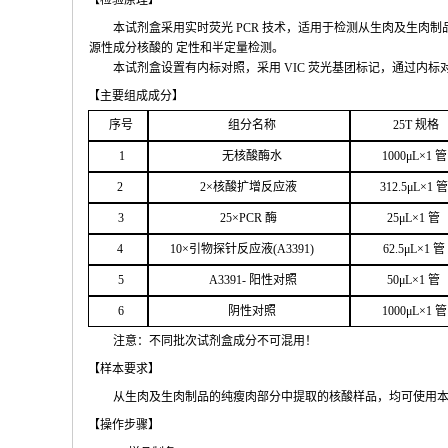
【检验原
理】
本试剂盒采用实时荧
光
PCR
技术，适用于检测从生肉及生肉制
源性成分核酸的
定性和
半定量检测。
本试剂盒设置有内标对照，采
用
VIC
荧光基团标记，通过内标
【主要组
成成分】
序号
组分名
称
2
5T
规格
1
无核
酸酶水
1000μ
L
×
1
管
2
2
×核
酸扩增反应液
312.5μ
L
×
1
管
3
25
×
PCR
酶
25
μ
L
×
1
管
4
1
0
×引物探针反应液(
A
3391
)
62.5
μL
×
1
管
5
A
33
9
1-
阳性对照
50μ
L
×
1
管
6
阴性对照
1000μ
L
×
1
管
注意：不同批次试剂盒成分不
可混用！
【样本要
求】
从生肉及生肉制品的纯瘦肉部分中提取的核酸样品，均可使用
【操作步
骤】