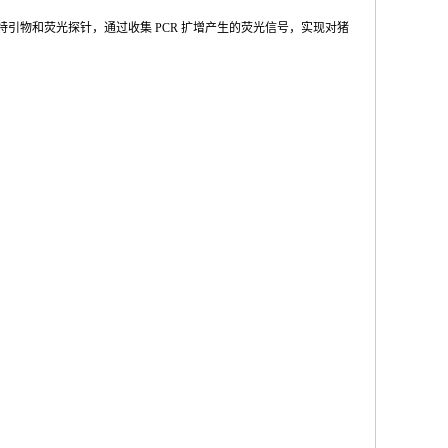
特引物和荧光探针，通过收集
PCR
扩增产
生的荧光信号，实现对猪