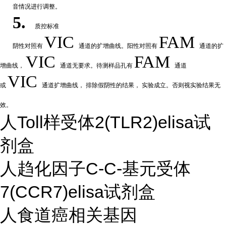
音情况进行调整。
5.
质控标准
VIC
FAM
阴性
对
照有
通道的扩增曲线。阳性对照有
通道的扩
VIC
FAM
增曲线，
通道无要求。待测样品孔有
通道
VIC
或
通道扩
增曲线，
排除假阴性的结果，
实验成立。否则视实验结果无
效。
人Toll样受体2(TLR2)elisa试
剂盒
人趋化因子C-C-基元受体
7(CCR7)elisa试剂盒
人食道癌相关基因