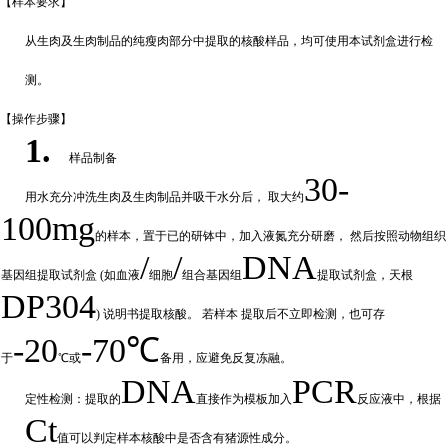
【样本要
求】
从生肉及生肉制品的纯瘦肉部分中提取的核酸样品，均可使用本试剂盒进行检
测。
【操作步
骤】
1.
样品制备
30-
用水充分
冲
洗生肉及生肉制品并吸干水分后，
取大约
100mg
的样本，置于已的研钵中，加入液氮充分研磨，
然后按照动物组织
/
/
DNA
基因组提取试剂盒
(如血液
细胞
组合基因组
提取试剂盒，天根
DP304
) 说明书提取核酸。 若样本
提取后不立即检测，也可存
-20
-70℃
于
℃或
备
用，应避免反复冻融。
DNA
PCR
定性检测：提取的
直接作为模板加入
反应液中，根据
Ct
值可以判定样
本核酸中是否含有猪源性成分。