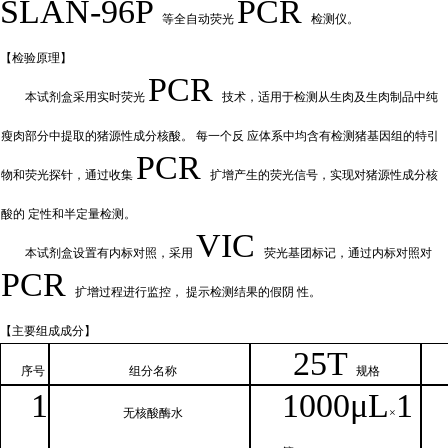
SLAN-96P
PCR
等全自动荧光
检测仪。
【检验原
理】
PCR
本试剂盒采用实时荧
光
技术，适用于检测从生肉及生肉制品中纯
瘦肉部分中提取的猪源性成分核酸。
每一个反
应体系中均含有检测猪基因组的特引
PCR
物和荧光探针，通过收集
扩增产
生的荧光信号，实现对猪源性成分核
酸的
定性和
半定量检测。
VIC
本试剂盒设置有内标对照，采
用
荧光基团标记，通过内标对照对
PCR
扩增过程进行监控，
提示检测结果的假阴
性。
【主要组
成成分】
2
5T
序号
组分名
称
规格
1
1000μ
L
1
无核
酸酶水
×