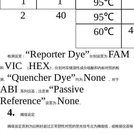
1
1
95℃
2
4
0
95℃
4
60℃
“
Reporter
Dye”
FAM
检测设置：
分别设置为
VIC
HEX
和
(
)，分别对应猪源性成分核酸和内标对照的检
“Quencher
Dye
”
None
测。
均为
。对于
ABI
“Passive
系列仪器，注意将
Reference”
None
设置为
。
4.
阈值设定
阈值
设定原则为以刚好超过正常阴性对照的荧光信号点为阈值线，或根据仪器噪