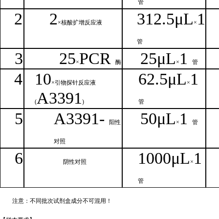
管
2
2
312.5μ
L
1
×核
酸扩增反应液
×
管
3
25
PCR
25
μ
L
1
×
酶
×
管
4
1
0
62.5
μL
1
×引物探针反应液
×
A
3391
(
)
管
5
A
33
9
1-
50μ
L
1
阳性
×
管
对照
6
1000μ
L
1
阴性对照
×
管
注意：不同批次试剂盒成分不
可混用！