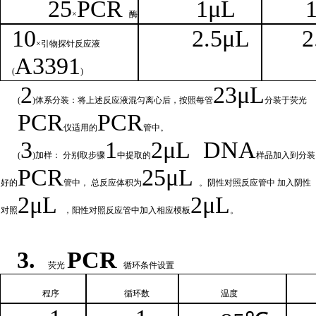
25
PCR
1
μL
×
酶
1
0
2.
5μL
2
×引物探针反应液
A
3391
(
)
2
23μ
L
(
)体系分装：将上述反应液混匀离心后，按照每管
分装于荧光
PCR
PCR
仪适用的
管中。
3
1
2μ
L
DNA
(
)加样： 分别取步骤
中提取的
样品加入到分装
PCR
25μL
好的
管中，
总
反应体积为
。阴性对照反应管中
加入阴性
2μ
L
2μL
对照
，阳性对照反应管中加入相
应模板
。
3.
PCR
荧光
循环条件设置
程序
循环
数
温
度