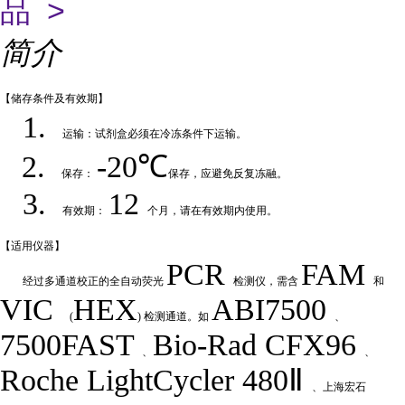
品 >
简介
【储存条件及
有效期】
1.
运输：试剂盒必须在冷冻条件下运输
。
2.
-20℃
保存：
保存，应避免反复冻融
。
3.
12
有效期：
个月，请在有效期内使用
。
【适用仪
器】
PCR
FAM
经过多通道校正的全自动荧
光
检测仪，需含
和
VIC
HEX
ABI7500
(
) 检测通道。如
、
7500FAST
Bio-Rad
CFX
9
6
、
、
Roche LightCycler 480Ⅱ
、上海宏石