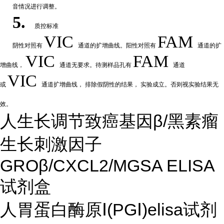
音情况进行调整。
5.
质控标准
VIC
FAM
阴性
对
照有
通道的扩增曲线。阳性对照有
通道的扩
VIC
FAM
增曲线，
通道无要求。待测样品孔有
通道
VIC
或
通道扩
增曲线，
排除假阴性的结果，
实验成立。否则视实验结果无
效。
人生长调节致癌基因β/黑素瘤
生长刺激因子
GROβ/CXCL2/MGSA ELISA
试剂盒
人胃蛋白酶原Ⅰ(PGⅠ)elisa试剂