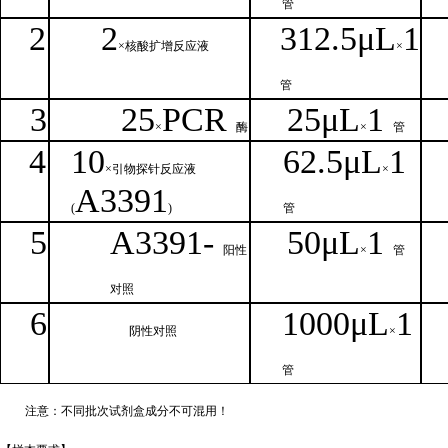
管
2
2
312.5μ
L
1
×核
酸扩增反应液
×
管
3
25
PCR
25
μ
L
1
×
酶
×
管
4
1
0
62.5
μL
1
×引物探针反应液
×
A
3391
(
)
管
5
A
33
9
1-
50μ
L
1
阳性
×
管
对照
6
1000μ
L
1
阴性对照
×
管
注意：不同批次试剂盒成分不
可混用！