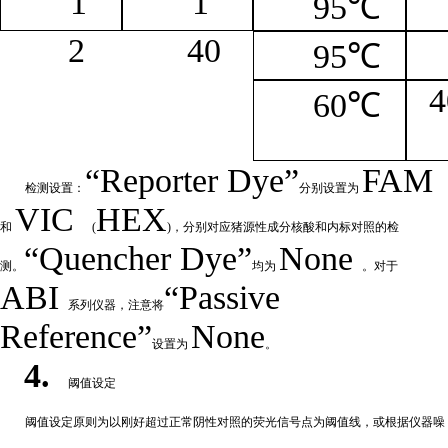
1
1
95℃
2
4
0
95℃
4
60℃
“
Reporter
Dye”
FAM
检测设置：
分别设置为
VIC
HEX
和
(
)，分别对应猪源性成分核酸和内标对照的检
“Quencher
Dye
”
None
测。
均为
。对于
ABI
“Passive
系列仪器，注意将
Reference”
None
设置为
。
4.
阈值设定
阈值
设定原则为以刚好超过正常阴性对照的荧光信号点为阈值线，或根据仪器噪