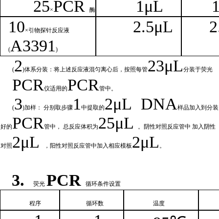
25
PCR
1
μL
×
酶
1
0
2.
5μL
2
×引物探针反应液
A
3391
(
)
2
23μ
L
(
)体系分装：将上述反应液混匀离心后，按照每管
分装于荧光
PCR
PCR
仪适用的
管中。
3
1
2μ
L
DNA
(
)加样： 分别取步骤
中提取的
样品加入到分装
PCR
25μL
好的
管中，
总
反应体积为
。阴性对照反应管中
加入阴性
2μ
L
2μL
对照
，阳性对照反应管中加入相
应模板
。
3.
PCR
荧光
循环条件设置
程序
循环
数
温
度