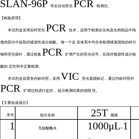
SLAN-96P
PCR
等全自动荧光
检测仪。
【检验原
理】
PCR
本试剂盒采用实时荧
光
技术，适用于检测从生肉及生肉制品中纯
瘦肉部分中提取的猪源性成分核酸。
每一个反
应体系中均含有检测猪基因组的特引
PCR
物和荧光探针，通过收集
扩增产
生的荧光信号，实现对猪源性成分核
酸的
定性和
半定量检测。
VIC
本试剂盒设置有内标对照，采
用
荧光基团标记，通过内标对照对
PCR
扩增过程进行监控，
提示检测结果的假阴
性。
【主要组
成成分】
2
5T
序号
组分名
称
规格
1
1000μ
L
1
无核
酸酶水
×