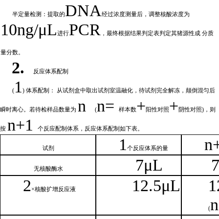
DNA
半定量检测：提取的
经过浓
度测量后，调整核酸浓度为
10ng/μL
PCR
进行
，最终根据结果判定表判定其猪源性成
分质
量分数。
2.
反应体系配制
1
(
) 体系配制： 从试剂盒中取出试剂室温融化
，待试剂完全解冻，颠倒混匀后
n
n=
+
+
瞬时离心。若待检样品数量为
(
样本数
阳性对照
阴性对照
)，则
n
+1
按
个反应配制体系，反应体系配制如
下
表。
1
n
试剂
个
反应体系的量
7μL
无核
酸酶水
2
1
2.5μL
1
×核
酸扩增反应液
n
(