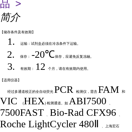
品 >
简介
【储存条件及
有效期】
1.
运输：试剂盒必须在冷冻条件下运输
。
2.
-20℃
保存：
保存，应避免反复冻融
。
3.
12
有效期：
个月，请在有效期内使用
。
【适用仪
器】
PCR
FAM
经过多通道校正的全自动荧
光
检测仪，需含
和
VIC
HEX
ABI7500
(
) 检测通道。如
、
7500FAST
Bio-Rad
CFX
9
6
、
、
Roche LightCycler 480Ⅱ
、上海宏石