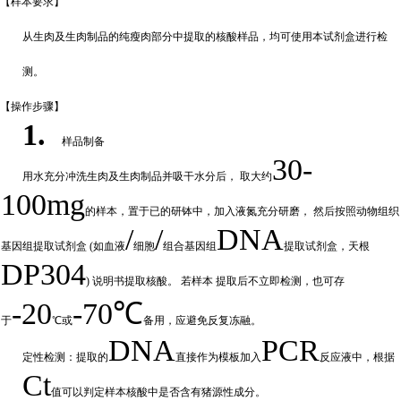
【样本要
求】
从生肉及生肉制品的纯瘦肉部分中提取的核酸样品，均可使用本试剂盒进行检
测。
【操作步
骤】
1.
样品制备
30-
用水充分
冲
洗生肉及生肉制品并吸干水分后，
取大约
100mg
的样本，置于已的研钵中，加入液氮充分研磨，
然后按照动物组织
/
/
DNA
基因组提取试剂盒
(如血液
细胞
组合基因组
提取试剂盒，天根
DP304
) 说明书提取核酸。 若样本
提取后不立即检测，也可存
-20
-70℃
于
℃或
备
用，应避免反复冻融。
DNA
PCR
定性检测：提取的
直接作为模板加入
反应液中，根据
Ct
值可以判定样
本核酸中是否含有猪源性成分。