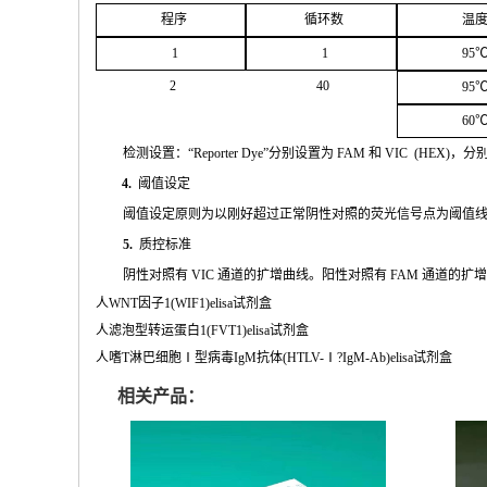
程序
循环
数
温
1
1
95
2
4
0
95
60
检测设置：
“
Reporter
Dye”
分别设置为
FAM
和
VIC
(
HEX
)，分
4.
阈值设定
阈值
设定原则为以刚好超过正常阴性对照的荧光信号点为阈值
5.
质控标准
阴性
对
照有
VIC
通道的扩增曲线。阳性对照有
FAM
通道的扩
人WNT因子1(WIF1)elisa试剂盒
人滤泡型转运蛋白1(FVT1)elisa试剂盒
人嗜T淋巴细胞Ⅰ型病毒IgM抗体(HTLV-Ⅰ?IgM-Ab)elisa试剂盒
相关产品：