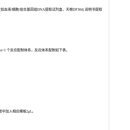
(如血液
/
细胞
/
组合基因组
DNA
提取试剂盒，天根
DP304
) 说明书提取
按
n
+1
个反应配制体系，反应体系配制如
下
表。
管中加入相
应模板
2μL
。