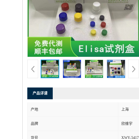
产品详请
产地
上海
品牌
欣维宇
XWY-5417
货号