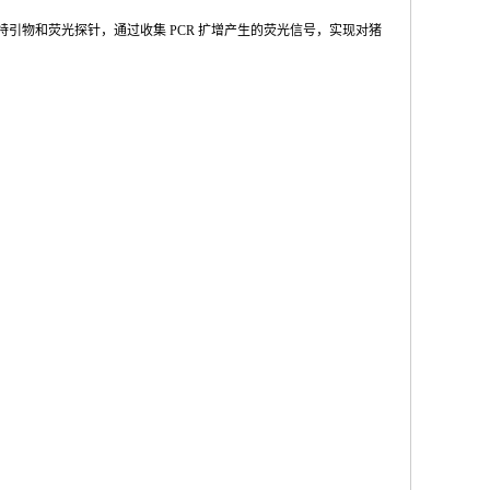
特引物和荧光探针，通过收集
PCR
扩增产
生的荧光信号，实现对猪