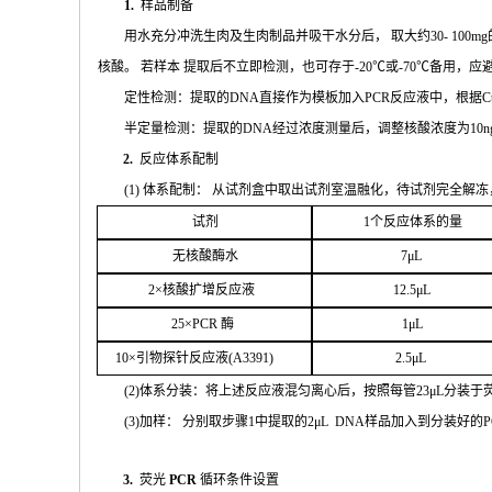
1.
样品制备
用水充分
冲
洗生肉及生肉制品并吸干水分后，
取大约
30- 100mg
核酸。 若样本
提取后不立即检测，也可存于
-20
℃或
-70℃
备
用，应
定性检测：提取的
DNA
直接作为模板加入
PCR
反应液中，根据
C
半定量检测：提取的
DNA
经过浓
度测量后，调整核酸浓度为
10n
2.
反应体系配制
(
1
) 体系配制： 从试剂盒中取出试剂室温融化
，待试剂完全解冻
试剂
1
个
反应体系的量
无核
酸酶水
7μL
2
×核
酸扩增反应液
1
2.5μL
25
×
PCR
酶
1
μL
1
0
×引物探针反应液(
A
3391
)
2.
5μL
(
2
)体系分装：将上述反应液混匀离心后，按照每管
23μ
L
分装于
(
3
)加样： 分别取步骤
1
中提取的
2μ
L
DNA
样品加入到分装好的
P
3.
荧光
PCR
循环条件设置