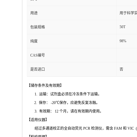
用途
用于科学实
50T
包装规格
98%
纯度
CAS编号
是否进口
否
【储存条件及
有效期】
1.
运输：试剂盒必须在冷冻条件下运输
。
2.
保存：
-20℃
保存，应避免反复冻融
。
3.
有效期：
12
个月，请在有效期内使用
。
【适用仪
器】
经过多通道校正的全自动荧
光
PCR
检测仪，需含
FAM
和
VIC
(