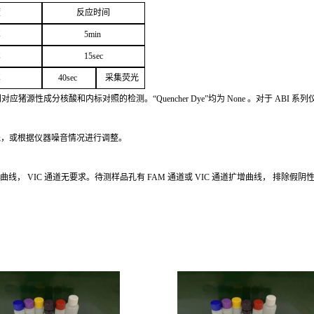
度
反应
时间
℃
5
min
℃
1
5
sec
℃
4
0sec
采
集荧光
别对应猪源性成分核酸和内标对照的检测。
“Quencher
Dye
”
均为
None
。对于
ABI
系列
线，或根据仪器噪音情况进行调整。
增曲线，
VIC
通道无要求。待测样品孔有
FAM
通道或
VIC
通道扩
增曲线，
排除假阴