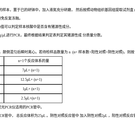
的样本，置于已的研钵中，加入液氮充分研磨，
然后按照动物组织基因组提取试剂盒
避免反复冻融。
t
值可以判定样
本核酸中是否含有猪源性成分。
g/μL
进行
PCR
，最终根据结果判定表判定其猪源性成
分质量分数。
，颠倒混匀后瞬时离心。若待检样品数量为
n
(
n=
样本数
+
阳性对照
+
阴性对照
)，则
n+1
个反应体系的量
7μ
L
× (
n
+1
)
12.5μ
L
× (
n+1
)
1
μL
× (
n+1
)
2
.5μ
L
×(
n
+1
)
荧光
PCR
仪适用的
PCR
管中。
CR
管中，
总
反应体积为
25μL
。阴性对照反应管中
加入阴性对照
2μ
L
，阳性对照反应