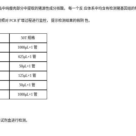
品中纯瘦肉部分中提取的猪源性成分核酸。
每一个反
应体系中均含有检测猪基因组的
对照对
PCR
扩增过程进行监控，
提示检测结果的假阴
性。
50
T
规
格
1000μ
L
×
1
管
625μ
L
×
1
管
50μ
L
×
1
管
125μ
L
×
1
管
50μ
L
×
1
管
1000μ
L
×
1
管
本试剂盒进行检
测。