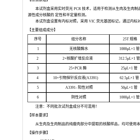
【检验原
理】
本试剂盒采用实时荧
光
PCR
技术，适用于检测从生肉及生肉制
源性成分核酸的
定性和
半定量检测。
本试剂盒设置有内标对照，采
用
VIC
荧光基团标记，通过内标
【主要组
成成分】
序号
组分名
称
2
5T
规格
1
无核
酸酶水
1000μ
L
×
1
管
2
2
×核
酸扩增反应液
312.5μ
L
×
1
管
3
25
×
PCR
酶
25
μ
L
×
1
管
4
1
0
×引物探针反应液(
A
3391
)
62.5
μL
×
1
管
5
A
33
9
1-
阳性对照
50μ
L
×
1
管
6
阴性对照
1000μ
L
×
1
管
注意：不同批次试剂盒成分不
可混用！
【样本要
求】
从生肉及生肉制品的纯瘦肉部分中提取的核酸样品，均可使用
【操作步
骤】