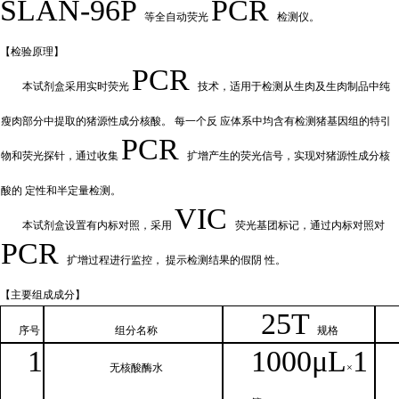
SLAN-96P
PCR
等全自动荧光
检测仪。
【检验原
理】
PCR
本试剂盒采用实时荧
光
技术，适用于检测从生肉及生肉制品中纯
瘦肉部分中提取的猪源性成分核酸。
每一个反
应体系中均含有检测猪基因组的特引
PCR
物和荧光探针，通过收集
扩增产
生的荧光信号，实现对猪源性成分核
酸的
定性和
半定量检测。
VIC
本试剂盒设置有内标对照，采
用
荧光基团标记，通过内标对照对
PCR
扩增过程进行监控，
提示检测结果的假阴
性。
【主要组
成成分】
2
5T
序号
组分名
称
规格
1
1000μ
L
1
无核
酸酶水
×