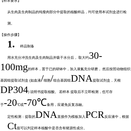
【样本要
求】
从生肉及生肉制品的纯瘦肉部分中提取的核酸样品，均可使用本试剂盒进行检
测。
【操作步
骤】
1.
样品制备
30-
用水充分
冲
洗生肉及生肉制品并吸干水分后，
取大约
100mg
的样本，置于已的研钵中，加入液氮充分研磨，
然后按照动物组织
/
/
DNA
基因组提取试剂盒
(如血液
细胞
组合基因组
提取试剂盒，天根
DP304
) 说明书提取核酸。 若样本
提取后不立即检测，也可存
-20
-70℃
于
℃或
备
用，应避免反复冻融。
DNA
PCR
定性检测：提取的
直接作为模板加入
反应液中，根据
Ct
值可以判定样
本核酸中是否含有猪源性成分。