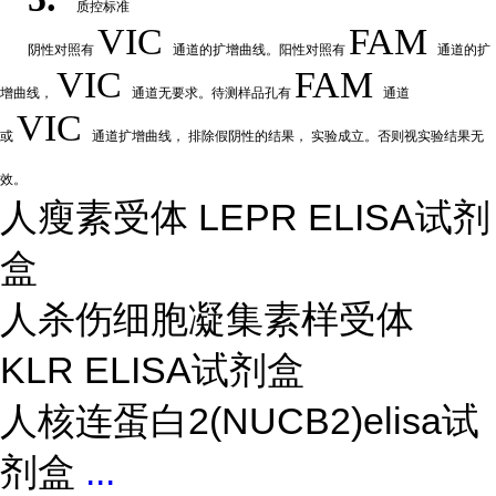
质控标准
VIC
FAM
阴性
对
照有
通道的扩增曲线。阳性对照有
通道的扩
VIC
FAM
增曲线，
通道无要求。待测样品孔有
通道
VIC
或
通道扩
增曲线，
排除假阴性的结果，
实验成立。否则视实验结果无
效。
人瘦素受体 LEPR ELISA试剂
盒
人杀伤细胞凝集素样受体
KLR ELISA试剂盒
人核连蛋白2(NUCB2)elisa试
剂盒
...