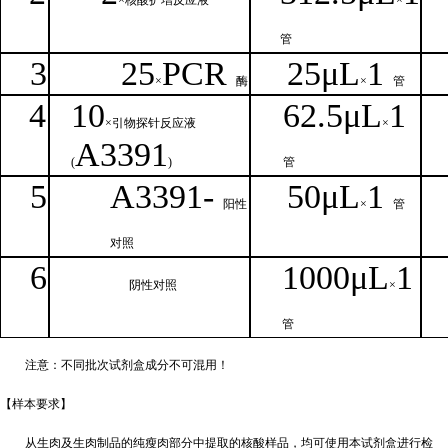
×核
酸扩增反应液
×
管
3
25
PCR
25
μ
L
1
×
酶
×
管
4
1
0
62.5
μL
1
×引物探针反应液
×
A
3391
(
)
管
5
A
33
9
1-
50μ
L
1
阳性
×
管
对照
6
1000μ
L
1
阴性对照
×
管
注意：不同批次试剂盒成分不
可混用！
【样本要
求】
从生肉及生肉制品的纯瘦肉部分中提取的核酸样品，均可使用本试剂盒进行检