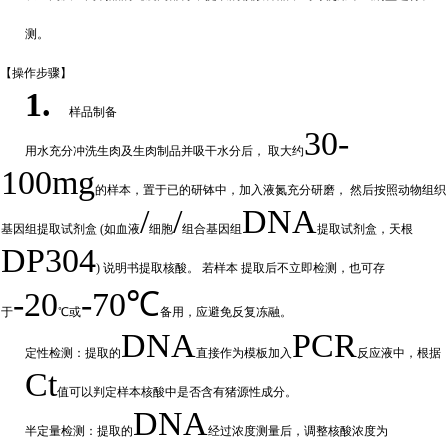
测。
【操作步
骤】
1.
样品制备
30-
用水充分
冲
洗生肉及生肉制品并吸干水分后，
取大约
100mg
的样本，置于已的研钵中，加入液氮充分研磨，
然后按照动物组织
/
/
DNA
基因组提取试剂盒
(如血液
细胞
组合基因组
提取试剂盒，天根
DP304
) 说明书提取核酸。 若样本
提取后不立即检测，也可存
-20
-70℃
于
℃或
备
用，应避免反复冻融。
DNA
PCR
定性检测：提取的
直接作为模板加入
反应液中，根据
Ct
值可以判定样
本核酸中是否含有猪源性成分。
DNA
半定量检测：提取的
经过浓
度测量后，调整核酸浓度为