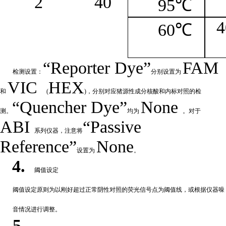
2
4
0
95℃
4
60℃
“
Reporter
Dye”
FAM
检测设置：
分别设置为
VIC
HEX
和
(
)，分别对应猪源性成分核酸和内标对照的检
“Quencher
Dye
”
None
测。
均为
。对于
ABI
“Passive
系列仪器，注意将
Reference”
None
设置为
。
4.
阈值设定
阈值
设定原则为以刚好超过正常阴性对照的荧光信号点为阈值线，或根据仪器噪
音情况进行调整。
5.