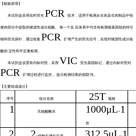
【检验原
理】
PCR
本试剂盒采用实时荧
光
技术，适用于检测从生肉及生肉制品中纯
瘦肉部分中提取的猪源性成分核酸。
每一个反
应体系中均含有检测猪基因组的特引
PCR
物和荧光探针，通过收集
扩增产
生的荧光信号，实现对猪源性成分核
酸的
定性和
半定量检测。
VIC
本试剂盒设置有内标对照，采
用
荧光基团标记，通过内标对照对
PCR
扩增过程进行监控，
提示检测结果的假阴
性。
【主要组
成成分】
2
5T
序号
组分名
称
规格
1
1000μ
L
1
无核
酸酶水
×
管
2
2
312.5μ
L
1