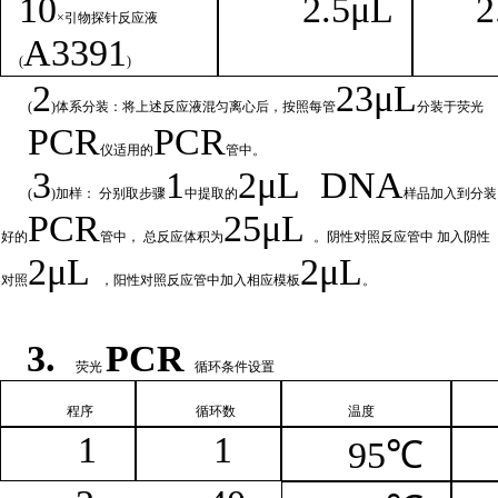
1
0
2.
5μL
2
×引物探针反应液
A
3391
(
)
2
23μ
L
(
)体系分装：将上述反应液混匀离心后，按照每管
分装于荧光
PCR
PCR
仪适用的
管中。
3
1
2μ
L
DNA
(
)加样： 分别取步骤
中提取的
样品加入到分装
PCR
25μL
好的
管中，
总
反应体积为
。阴性对照反应管中
加入阴性
2μ
L
2μL
对照
，阳性对照反应管中加入相
应模板
。
3.
PCR
荧光
循环条件设置
程序
循环
数
温
度
1
1
95℃