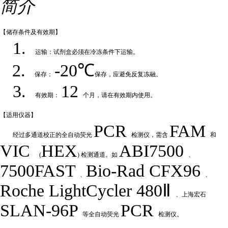
简介
【储存条件及
有效期】
1.
运输：试剂盒必须在冷冻条件下运输
。
2.
-20℃
保存：
保存，应避免反复冻融
。
3.
12
有效期：
个月，请在有效期内使用
。
【适用仪
器】
PCR
FAM
经过多通道校正的全自动荧
光
检测仪，需含
和
VIC
HEX
ABI7500
(
) 检测通道。如
、
7500FAST
Bio-Rad
CFX
9
6
、
、
Roche LightCycler 480Ⅱ
、上海宏石
SLAN-96P
PCR
等全自动荧光
检测仪。