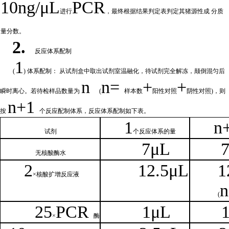
10ng/μL
PCR
进行
，最终根据结果判定表判定其猪源性成
分质
量分数。
2.
反应体系配制
1
(
) 体系配制： 从试剂盒中取出试剂室温融化
，待试剂完全解冻，颠倒混匀后
n
n=
+
+
瞬时离心。若待检样品数量为
(
样本数
阳性对照
阴性对照
)，则
n
+1
按
个反应配制体系，反应体系配制如
下
表。
1
n
试剂
个
反应体系的量
7μL
无核
酸酶水
2
1
2.5μL
1
×核
酸扩增反应液
n
(
25
PCR
1
μL
×
酶