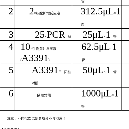
管
2
2
312.5μ
L
1
×核
酸扩增反应液
×
管
3
25
PCR
25
μ
L
1
×
酶
×
管
4
1
0
62.5
μL
1
×引物探针反应液
×
A
3391
(
)
管
5
A
33
9
1-
50μ
L
1
阳性
×
管
对照
6
1000μ
L
1
阴性对照
×
管
注意：不同批次试剂盒成分不
可混用！