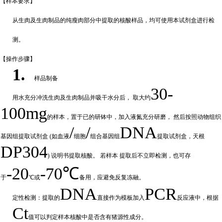
【样本要
求】
从生肉及生肉制品的纯瘦肉部分中提取的核酸样品，均可使用本试剂盒进行检
测。
【操作步
骤】
1.
样品制备
30-
用水充分
冲
洗生肉及生肉制品并吸干水分后，
取大约
100mg
的样本，置于已的研钵中，加入液氮充分研磨，
然后按照动物组织
/
/
DNA
基因组提取试剂盒
(如血液
细胞
组合基因组
提取试剂盒，天根
DP304
) 说明书提取核酸。 若样本
提取后不立即检测，也可存
-20
-70℃
于
℃或
备
用，应避免反复冻融。
DNA
PCR
定性检测：提取的
直接作为模板加入
反应液中，根据
Ct
值可以判定样
本核酸中是否含有猪源性成分。