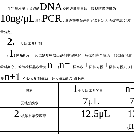
DNA
半定量检测：提取的
经过浓
度测量后，调整核酸浓度为
10ng/μL
PCR
进行
，最终根据结果判定表判定其猪源性成
分质
量分数。
2.
反应体系配制
1
(
) 体系配制： 从试剂盒中取出试剂室温融化
，待试剂完全解冻，颠倒混匀后
n
n=
+
+
瞬时离心。若待检样品数量为
(
样本数
阳性对照
阴性对照
)，则
n
+1
按
个反应配制体系，反应体系配制如
下
表。
1
n
试剂
个
反应体系的量
7μL
无核
酸酶水
2
1
2.5μL
1
×核
酸扩增反应液
n
(