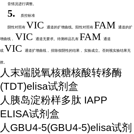
音情况进行调整。
5.
质控标准
VIC
FAM
阴性
对
照有
通道的扩增曲线。阳性对照有
通道的扩
VIC
FAM
增曲线，
通道无要求。待测样品孔有
通道
VIC
或
通道扩
增曲线，
排除假阴性的结果，
实验成立。否则视实验结果无
效。
人末端脱氧核糖核酸转移酶
(TDT)elisa试剂盒
人胰岛淀粉样多肽 IAPP
ELISA试剂盒
人GBU4-5(GBU4-5)elisa试剂