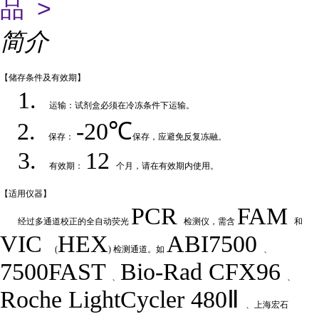
品 >
简介
【储存条件及
有效期】
1.
运输：试剂盒必须在冷冻条件下运输
。
2.
-20℃
保存：
保存，应避免反复冻融
。
3.
12
有效期：
个月，请在有效期内使用
。
【适用仪
器】
PCR
FAM
经过多通道校正的全自动荧
光
检测仪，需含
和
VIC
HEX
ABI7500
(
) 检测通道。如
、
7500FAST
Bio-Rad
CFX
9
6
、
、
Roche LightCycler 480Ⅱ
、上海宏石