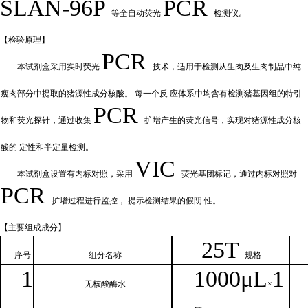
SLAN-96P
PCR
等全自动荧光
检测仪。
【检验原
理】
PCR
本试剂盒采用实时荧
光
技术，适用于检测从生肉及生肉制品中纯
瘦肉部分中提取的猪源性成分核酸。
每一个反
应体系中均含有检测猪基因组的特引
PCR
物和荧光探针，通过收集
扩增产
生的荧光信号，实现对猪源性成分核
酸的
定性和
半定量检测。
VIC
本试剂盒设置有内标对照，采
用
荧光基团标记，通过内标对照对
PCR
扩增过程进行监控，
提示检测结果的假阴
性。
【主要组
成成分】
2
5T
序号
组分名
称
规格
1
1000μ
L
1
无核
酸酶水
×