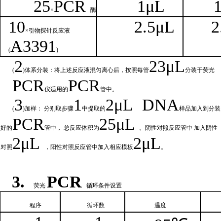
25
PCR
1
μL
×
酶
1
0
2.
5μL
2
×引物探针反应液
A
3391
(
)
2
23μ
L
(
)体系分装：将上述反应液混匀离心后，按照每管
分装于荧光
PCR
PCR
仪适用的
管中。
3
1
2μ
L
DNA
(
)加样： 分别取步骤
中提取的
样品加入到分装
PCR
25μL
好的
管中，
总
反应体积为
。阴性对照反应管中
加入阴性
2μ
L
2μL
对照
，阳性对照反应管中加入相
应模板
。
3.
PCR
荧光
循环条件设置
程序
循环
数
温
度