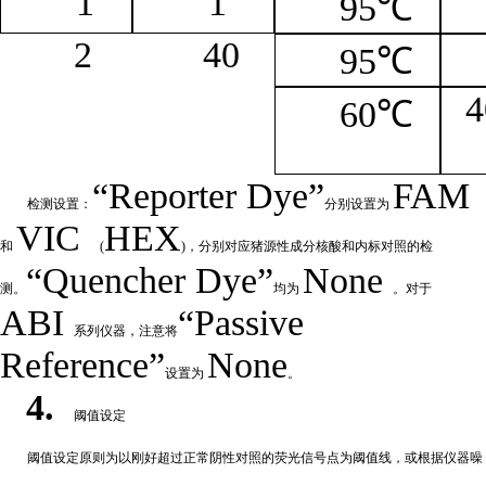
1
1
95℃
2
4
0
95℃
4
60℃
“
Reporter
Dye”
FAM
检测设置：
分别设置为
VIC
HEX
和
(
)，分别对应猪源性成分核酸和内标对照的检
“Quencher
Dye
”
None
测。
均为
。对于
ABI
“Passive
系列仪器，注意将
Reference”
None
设置为
。
4.
阈值设定
阈值
设定原则为以刚好超过正常阴性对照的荧光信号点为阈值线，或根据仪器噪