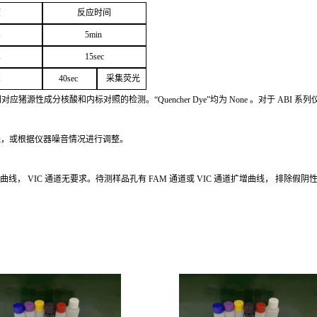
度
反应
时间
℃
5
min
℃
1
5
sec
℃
4
0sec
采
集荧光
别对应猪源性成分核酸和内标对照的检测。
“Quencher
Dye
”
均为
None
。对于
ABI
系列
线，或根据仪器噪音情况进行调整。
增曲线，
VIC
通道无要求。待测样品孔有
FAM
通道或
VIC
通道扩
增曲线，
排除假阴