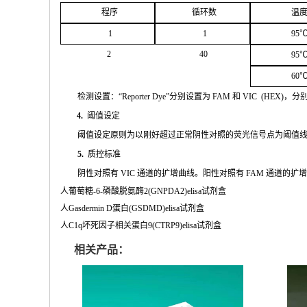
程序
循环
数
温
1
1
95
2
4
0
95
60
检测设置：
“
Reporter
Dye”
分别设置为
FAM
和
VIC
(
HEX
)，分
4.
阈值设定
阈值
设定原则为以刚好超过正常阴性对照的荧光信号点为阈值
5.
质控标准
阴性
对
照有
VIC
通道的扩增曲线。阳性对照有
FAM
通道的扩
人葡萄糖-6-磷酸脱氨酶2(GNPDA2)elisa试剂盒
人Gasdermin D蛋白(GSDMD)elisa试剂盒
人C1q坏死因子相关蛋白9(CTRP9)elisa试剂盒
相关产品：