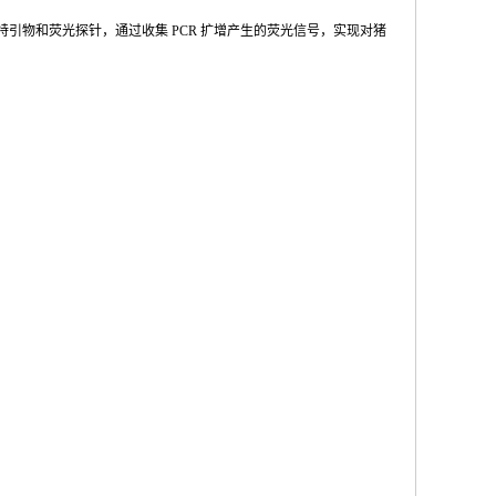
特引物和荧光探针，通过收集
PCR
扩增产
生的荧光信号，实现对猪