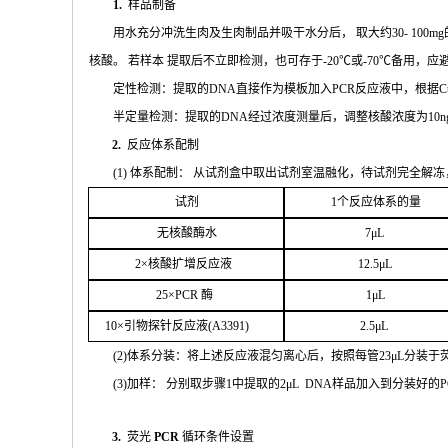
1.
样品制备
用水充分
冲
洗生肉及生肉制品并吸干水分后，
取大约
30- 100mg
核酸。 若样本
提取后不立即检测，也可存于
-20
℃或
-70℃
备
用，应
定性检测：提取的
DNA
直接作为模板加入
PCR
反应液中，根据
C
半定量检测：提取的
DNA
经过浓
度测量后，调整核酸浓度为
10n
2.
反应体系配制
(
1
) 体系配制： 从试剂盒中取出试剂室温融化
，待试剂完全解冻
试剂
1
个
反应体系的量
无核
酸酶水
7μL
2
×核
酸扩增反应液
1
2.5μL
25
×
PCR
酶
1
μL
1
0
×引物探针反应液(
A
3391
)
2.
5μL
(
2
)体系分装：将上述反应液混匀离心后，按照每管
23μ
L
分装于
(
3
)加样： 分别取步骤
1
中提取的
2μ
L
DNA
样品加入到分装好的
P
3.
荧光
PCR
循环条件设置