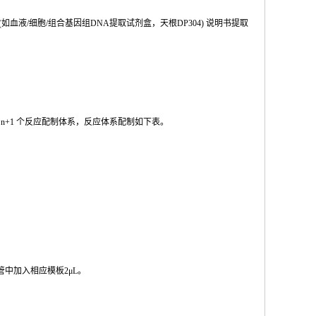
(如血液
/
细胞
/
组合基因组
DNA
提取试剂盒，天根
DP304
) 说明书提取
按
n
+1
个反应配制体系，反应体系配制如
下
表。
管中加入相
应模板
2μL
。