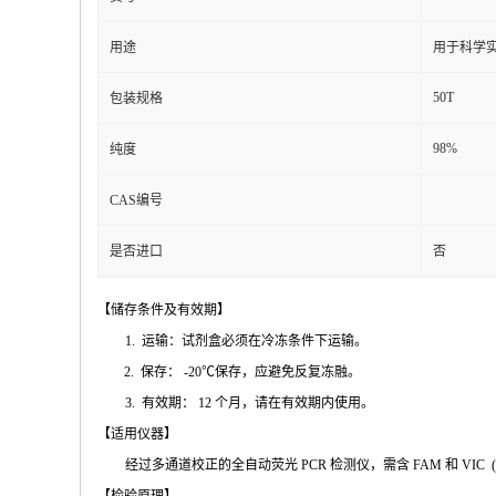
用途
用于科学实
50T
包装规格
98%
纯度
CAS编号
是否进口
否
【储存条件及
有效期】
1.
运输：试剂盒必须在冷冻条件下运输
。
2.
保存：
-20℃
保存，应避免反复冻融
。
3.
有效期：
12
个月，请在有效期内使用
。
【适用仪
器】
经过多通道校正的全自动荧
光
PCR
检测仪，需含
FAM
和
VIC
(