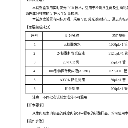
【检验原
理】
本试剂盒采用实时荧
光
PCR
技术，适用于检测从生肉及生肉制
源性成分核酸的
定性和
半定量检测。
本试剂盒设置有内标对照，采
用
VIC
荧光基团标记，通过内标
【主要组
成成分】
序号
组分名
称
2
5T
规格
1
无核
酸酶水
1000μ
L
×
1
管
2
2
×核
酸扩增反应液
312.5μ
L
×
1
管
3
25
×
PCR
酶
25
μ
L
×
1
管
4
1
0
×引物探针反应液(
A
3391
)
62.5
μL
×
1
管
5
A
33
9
1-
阳性对照
50μ
L
×
1
管
6
阴性对照
1000μ
L
×
1
管
注意：不同批次试剂盒成分不
可混用！
【样本要
求】
从生肉及生肉制品的纯瘦肉部分中提取的核酸样品，均可使用
【操作步
骤】