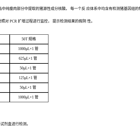
品中纯瘦肉部分中提取的猪源性成分核酸。
每一个反
应体系中均含有检测猪基因组的
对照对
PCR
扩增过程进行监控，
提示检测结果的假阴
性。
50
T
规
格
1000μ
L
×
1
管
625μ
L
×
1
管
50μ
L
×
1
管
125μ
L
×
1
管
50μ
L
×
1
管
1000μ
L
×
1
管
本试剂盒进行检
测。