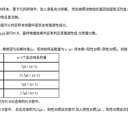
的样本，置于已的研钵中，加入液氮充分研磨，
然后按照动物组织基因组提取试剂盒
避免反复冻融。
t
值可以判定样
本核酸中是否含有猪源性成分。
g/μL
进行
PCR
，最终根据结果判定表判定其猪源性成
分质量分数。
，颠倒混匀后瞬时离心。若待检样品数量为
n
(
n=
样本数
+
阳性对照
+
阴性对照
)，则
n+1
个反应体系的量
7μ
L
× (
n
+1
)
12.5μ
L
× (
n+1
)
1
μL
× (
n+1
)
2
.5μ
L
×(
n
+1
)
荧光
PCR
仪适用的
PCR
管中。
CR
管中，
总
反应体积为
25μL
。阴性对照反应管中
加入阴性对照
2μ
L
，阳性对照反应