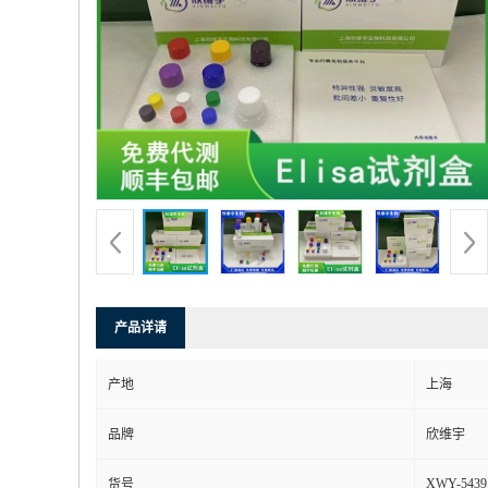
产品详请
产地
上海
品牌
欣维宇
XWY-5439
货号