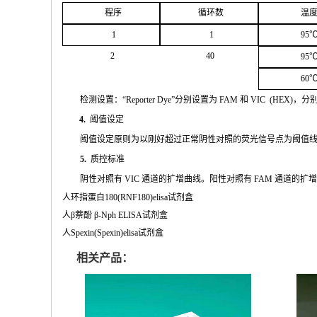
程序
循环
数
温
1
1
95
2
4
0
95
60
检测设置：
“
Reporter
Dye”
分别设置为
FAM
和
VIC
(
HEX
)，分
4.
阈值设定
阈值
设定原则为以刚好超过正常阴性对照的荧光信号点为阈值
5.
质控标准
阴性
对
照有
VIC
通道的扩增曲线。阳性对照有
FAM
通道的扩
人环指蛋白180(RNF180)elisa试剂盒
人β萘酚 β-Nph ELISA试剂盒
人Spexin(Spexin)elisa试剂盒
相关产品：