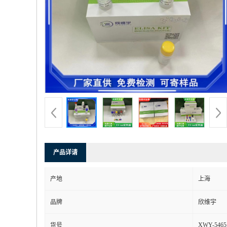
产品详请
产地
上海
品牌
欣维宇
XWY-5465
货号