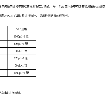
品中纯瘦肉部分中提取的猪源性成分核酸。
每一个反
应体系中均含有检测猪基因组的
对照对
PCR
扩增过程进行监控，
提示检测结果的假阴
性。
50
T
规
格
1000μ
L
×
1
管
625μ
L
×
1
管
50μ
L
×
1
管
125μ
L
×
1
管
50μ
L
×
1
管
1000μ
L
×
1
管
本试剂盒进行检
测。