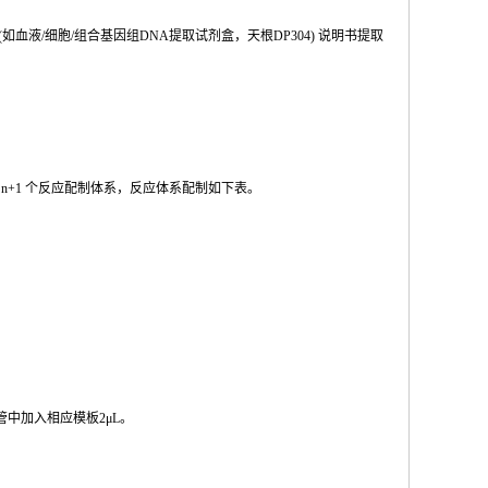
(如血液
/
细胞
/
组合基因组
DNA
提取试剂盒，天根
DP304
) 说明书提取
按
n
+1
个反应配制体系，反应体系配制如
下
表。
管中加入相
应模板
2μL
。