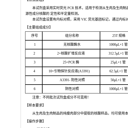
【检验原
理】
本试剂盒采用实时荧
光
PCR
技术，适用于检测从生肉及生肉制
源性成分核酸的
定性和
半定量检测。
本试剂盒设置有内标对照，采
用
VIC
荧光基团标记，通过内标
【主要组
成成分】
序号
组分名
称
2
5T
规格
1
无核
酸酶水
1000μ
L
×
1
管
2
2
×核
酸扩增反应液
312.5μ
L
×
1
管
3
25
×
PCR
酶
25
μ
L
×
1
管
4
1
0
×引物探针反应液(
A
3391
)
62.5
μL
×
1
管
5
A
33
9
1-
阳性对照
50μ
L
×
1
管
6
阴性对照
1000μ
L
×
1
管
注意：不同批次试剂盒成分不
可混用！
【样本要
求】
从生肉及生肉制品的纯瘦肉部分中提取的核酸样品，均可使用
【操作步
骤】