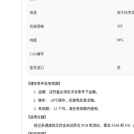
用途
用于科学实
50T
包装规格
98%
纯度
CAS编号
是否进口
否
【储存条件及
有效期】
1.
运输：试剂盒必须在冷冻条件下运输
。
2.
保存：
-20℃
保存，应避免反复冻融
。
3.
有效期：
12
个月，请在有效期内使用
。
【适用仪
器】
经过多通道校正的全自动荧
光
PCR
检测仪，需含
FAM
和
VIC
(