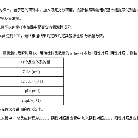
的样本，置于已的研钵中，加入液氮充分研磨，
然后按照动物组织基因组提取试剂盒
避免反复冻融。
t
值可以判定样
本核酸中是否含有猪源性成分。
g/μL
进行
PCR
，最终根据结果判定表判定其猪源性成
分质量分数。
，颠倒混匀后瞬时离心。若待检样品数量为
n
(
n=
样本数
+
阳性对照
+
阴性对照
)，则
n+1
个反应体系的量
7μ
L
× (
n
+1
)
12.5μ
L
× (
n+1
)
1
μL
× (
n+1
)
2
.5μ
L
×(
n
+1
)
荧光
PCR
仪适用的
PCR
管中。
CR
管中，
总
反应体积为
25μL
。阴性对照反应管中
加入阴性对照
2μ
L
，阳性对照反应