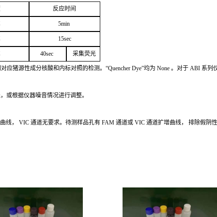
度
反应
时间
℃
5
min
℃
1
5
sec
℃
4
0sec
采
集荧光
别对应猪源性成分核酸和内标对照的检测。
“Quencher
Dye
”
均为
None
。对于
ABI
系列
线，或根据仪器噪音情况进行调整。
增曲线，
VIC
通道无要求。待测样品孔有
FAM
通道或
VIC
通道扩
增曲线，
排除假阴