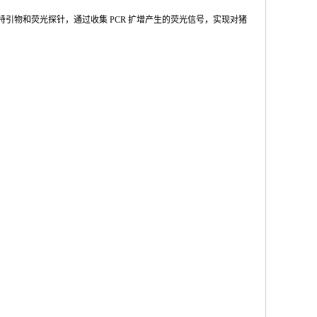
特引物和荧光探针，通过收集
PCR
扩增产
生的荧光信号，实现对猪