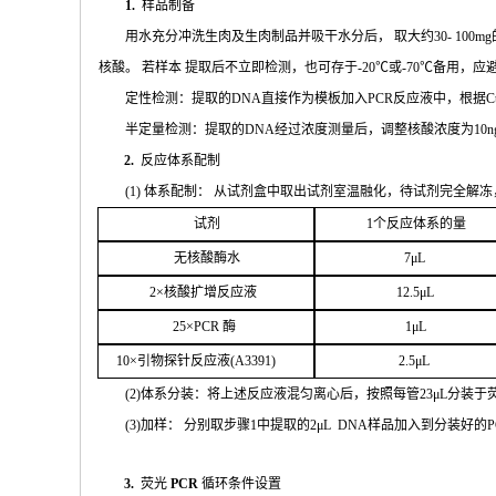
1.
样品制备
用水充分
冲
洗生肉及生肉制品并吸干水分后，
取大约
30- 100mg
核酸。 若样本
提取后不立即检测，也可存于
-20
℃或
-70℃
备
用，应
定性检测：提取的
DNA
直接作为模板加入
PCR
反应液中，根据
C
半定量检测：提取的
DNA
经过浓
度测量后，调整核酸浓度为
10n
2.
反应体系配制
(
1
) 体系配制： 从试剂盒中取出试剂室温融化
，待试剂完全解冻
试剂
1
个
反应体系的量
无核
酸酶水
7μL
2
×核
酸扩增反应液
1
2.5μL
25
×
PCR
酶
1
μL
1
0
×引物探针反应液(
A
3391
)
2.
5μL
(
2
)体系分装：将上述反应液混匀离心后，按照每管
23μ
L
分装于
(
3
)加样： 分别取步骤
1
中提取的
2μ
L
DNA
样品加入到分装好的
P
3.
荧光
PCR
循环条件设置