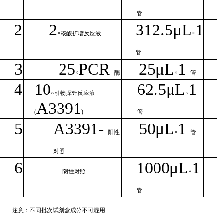
管
2
2
312.5μ
L
1
×核
酸扩增反应液
×
管
3
25
PCR
25
μ
L
1
×
酶
×
管
4
1
0
62.5
μL
1
×引物探针反应液
×
A
3391
(
)
管
5
A
33
9
1-
50μ
L
1
阳性
×
管
对照
6
1000μ
L
1
阴性对照
×
管
注意：不同批次试剂盒成分不
可混用！