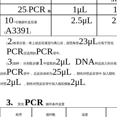
(
25
PCR
1
μL
×
酶
1
0
2.
5μL
2
×引物探针反应液
A
3391
(
)
2
23μ
L
(
)体系分装：将上述反应液混匀离心后，按照每管
分装于荧光
PCR
PCR
仪适用的
管中。
3
1
2μ
L
DNA
(
)加样： 分别取步骤
中提取的
样品加入到分装
PCR
25μL
好的
管中，
总
反应体积为
。阴性对照反应管中
加入阴性
2μ
L
2μL
对照
，阳性对照反应管中加入相
应模板
。
3.
PCR
荧光
循环条件设置
程序
循环
数
温
度