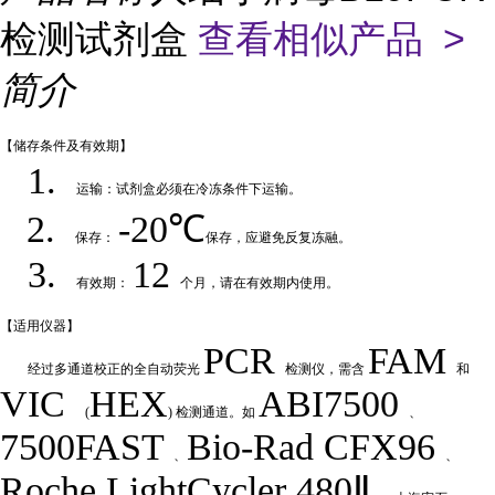
检测试剂盒
查看相似产品 >
简介
【储存条件及
有效期】
1.
运输：试剂盒必须在冷冻条件下运输
。
2.
-20℃
保存：
保存，应避免反复冻融
。
3.
12
有效期：
个月，请在有效期内使用
。
【适用仪
器】
PCR
FAM
经过多通道校正的全自动荧
光
检测仪，需含
和
VIC
HEX
ABI7500
(
) 检测通道。如
、
7500FAST
Bio-Rad
CFX
9
6
、
、
Roche LightCycler 480Ⅱ