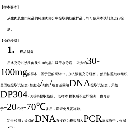
【样本要
求】
从生肉及生肉制品的纯瘦肉部分中提取的核酸样品，均可使用本试剂盒进行检
测。
【操作步
骤】
1.
样品制备
30-
用水充分
冲
洗生肉及生肉制品并吸干水分后，
取大约
100mg
的样本，置于已的研钵中，加入液氮充分研磨，
然后按照动物组织
/
/
DNA
基因组提取试剂盒
(如血液
细胞
组合基因组
提取试剂盒，天根
DP304
) 说明书提取核酸。 若样本
提取后不立即检测，也可存
-20
-70℃
于
℃或
备
用，应避免反复冻融。
DNA
PCR
定性检测：提取的
直接作为模板加入
反应液中，根据