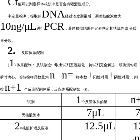
Ct
值可以判定样
本核酸中是否含有猪源性成分。
DNA
半定量检测：提取的
经过浓
度测量后，调整核酸浓度为
10ng/μL
PCR
进行
，最终根据结果判定表判定其猪源性成
分质
量分数。
2.
反应体系配制
1
(
) 体系配制： 从试剂盒中取出试剂室温融化
，待试剂完全解冻，颠倒混匀后
n
n=
+
+
瞬时离心。若待检样品数量为
(
样本数
阳性对照
阴性对照
)，则
n
+1
按
个反应配制体系，反应体系配制如
下
表。
1
n
试剂
个
反应体系的量
7μL
无核
酸酶水
2
1
2.5μL
1
×核
酸扩增反应液
n