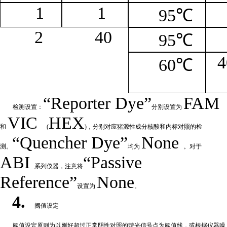
1
1
95℃
2
4
0
95℃
4
60℃
“
Reporter
Dye”
FAM
检测设置：
分别设置为
VIC
HEX
和
(
)，分别对应猪源性成分核酸和内标对照的检
“Quencher
Dye
”
None
测。
均为
。对于
ABI
“Passive
系列仪器，注意将
Reference”
None
设置为
。
4.
阈值设定
阈值
设定原则为以刚好超过正常阴性对照的荧光信号点为阈值线，或根据仪器噪