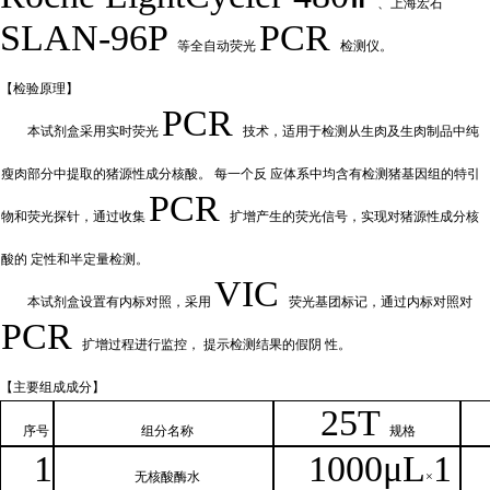
、上海宏石
SLAN-96P
PCR
等全自动荧光
检测仪。
【检验原
理】
PCR
本试剂盒采用实时荧
光
技术，适用于检测从生肉及生肉制品中纯
瘦肉部分中提取的猪源性成分核酸。
每一个反
应体系中均含有检测猪基因组的特引
PCR
物和荧光探针，通过收集
扩增产
生的荧光信号，实现对猪源性成分核
酸的
定性和
半定量检测。
VIC
本试剂盒设置有内标对照，采
用
荧光基团标记，通过内标对照对
PCR
扩增过程进行监控，
提示检测结果的假阴
性。
【主要组
成成分】
2
5T
序号
组分名
称
规格
1
1000μ
L
1
无核
酸酶水
×