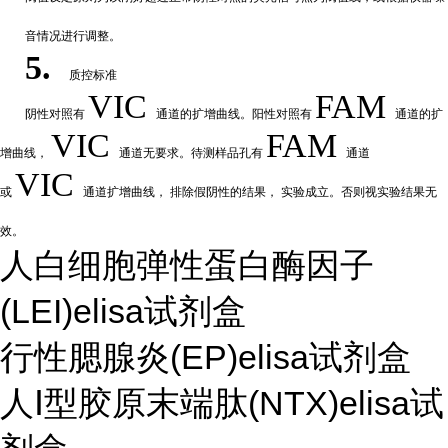
音情况进行调整。
5.
质控标准
VIC
FAM
阴性
对
照有
通道的扩增曲线。阳性对照有
通道的扩
VIC
FAM
增曲线，
通道无要求。待测样品孔有
通道
VIC
或
通道扩
增曲线，
排除假阴性的结果，
实验成立。否则视实验结果无
效。
人白细胞弹性蛋白酶因子
(LEI)elisa试剂盒
行性腮腺炎(EP)elisa试剂盒
人Ⅰ型胶原末端肽(NTX)elisa试