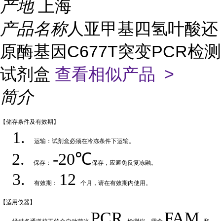
产地
上海
产品名称
人亚甲基四氢叶酸还
原酶基因C677T突变PCR检测
试剂盒
查看相似产品 >
简介
【储存条件及
有效期】
1.
运输：试剂盒必须在冷冻条件下运输
。
2.
-20℃
保存：
保存，应避免反复冻融
。
3.
12
有效期：
个月，请在有效期内使用
。
【适用仪
器】
PCR
FAM