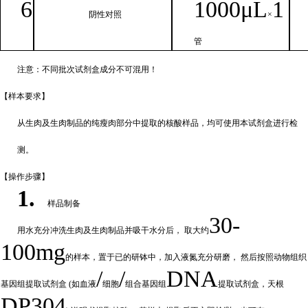
6
1000μ
L
1
阴性对照
×
管
注意：不同批次试剂盒成分不
可混用！
【样本要
求】
从生肉及生肉制品的纯瘦肉部分中提取的核酸样品，均可使用本试剂盒进行检
测。
【操作步
骤】
1.
样品制备
30-
用水充分
冲
洗生肉及生肉制品并吸干水分后，
取大约
100mg
的样本，置于已的研钵中，加入液氮充分研磨，
然后按照动物组织
/
/
DNA
基因组提取试剂盒
(如血液
细胞
组合基因组
提取试剂盒，天根
DP304