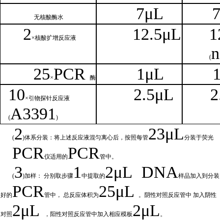
7μL
无核
酸酶水
2
1
2.5μL
1
×核
酸扩增反应液
n
(
25
PCR
1
μL
×
酶
1
0
2.
5μL
2
×引物探针反应液
A
3391
(
)
2
23μ
L
(
)体系分装：将上述反应液混匀离心后，按照每管
分装于荧光
PCR
PCR
仪适用的
管中。
3
1
2μ
L
DNA
(
)加样： 分别取步骤
中提取的
样品加入到分装
PCR
25μL
好的
管中，
总
反应体积为
。阴性对照反应管中
加入阴性
2μ
L
2μL
对照
，阳性对照反应管中加入相
应模板
。