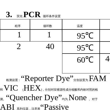
3.
PCR
荧光
循环条件设置
程序
循环
数
温
度
1
1
95℃
2
4
0
95℃
4
60℃
“
Reporter
Dye”
FAM
检测设置：
分别设置为
VIC
HEX
和
(
)，分别对应猪源性成分核酸和内标对照的检
“Quencher
Dye
”
None
测。
均为
。对于
ABI
“Passive
系列仪器，注意将