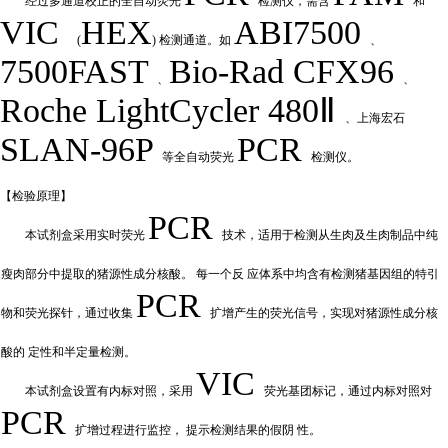
经过多通道校正的全自动荧
光
检测仪，需含
和
VIC
HEX
ABI7500
(
) 检测通道。如
、
7500FAST
Bio-Rad
CFX
9
6
、
、
Roche LightCycler 480Ⅱ
、上海宏石
SLAN-96P
PCR
等全自动荧光
检测仪。
【检验原
理】
PCR
本试剂盒采用实时荧
光
技术，适用于检测从生肉及生肉制品中纯
瘦肉部分中提取的猪源性成分核酸。
每一个反
应体系中均含有检测猪基因组的特引
PCR
物和荧光探针，通过收集
扩增产
生的荧光信号，实现对猪源性成分核
酸的
定性和
半定量检测。
VIC
本试剂盒设置有内标对照，采
用
荧光基团标记，通过内标对照对
PCR
扩增过程进行监控，
提示检测结果的假阴
性。