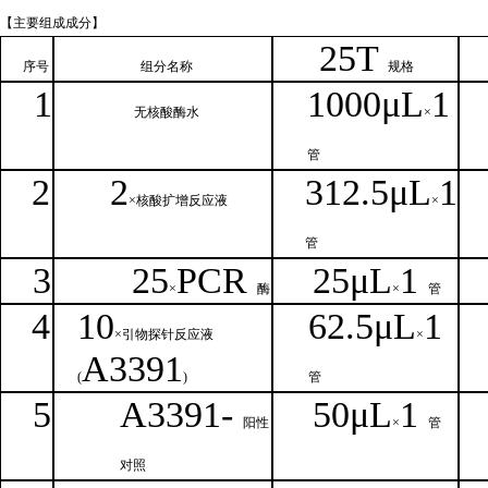
【主要组
成成分】
2
5T
序号
组分名
称
规格
1
1000μ
L
1
无核
酸酶水
×
管
2
2
312.5μ
L
1
×核
酸扩增反应液
×
管
3
25
PCR
25
μ
L
1
×
酶
×
管
4
1
0
62.5
μL
1
×引物探针反应液
×
A
3391
(
)
管
5
A
33
9
1-
50μ
L
1
阳性
×
管
对照