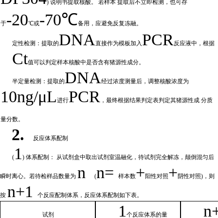
) 说明书提取核酸。 若样本
提取后不立即检测，也可存
-20
-70℃
于
℃或
备
用，应避免反复冻融。
DNA
PCR
定性检测：提取的
直接作为模板加入
反应液中，根据
Ct
值可以判定样
本核酸中是否含有猪源性成分。
DNA
半定量检测：提取的
经过浓
度测量后，调整核酸浓度为
10ng/μL
PCR
进行
，最终根据结果判定表判定其猪源性成
分质
量分数。
2.
反应体系配制
1
(
) 体系配制： 从试剂盒中取出试剂室温融化
，待试剂完全解冻，颠倒混匀后
n
n=
+
+
瞬时离心。若待检样品数量为
(
样本数
阳性对照
阴性对照
)，则
n
+1
按
个反应配制体系，反应体系配制如
下
表。
1
n
试剂
个
反应体系的量