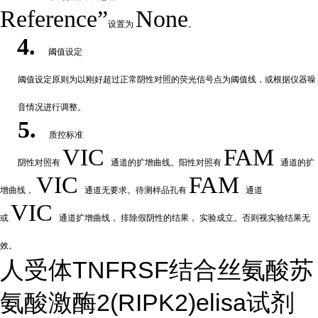
Reference”
None
设置为
。
4.
阈值设定
阈值
设定原则为以刚好超过正常阴性对照的荧光信号点为阈值线，或根据仪器噪
音情况进行调整。
5.
质控标准
VIC
FAM
阴性
对
照有
通道的扩增曲线。阳性对照有
通道的扩
VIC
FAM
增曲线，
通道无要求。待测样品孔有
通道
VIC
或
通道扩
增曲线，
排除假阴性的结果，
实验成立。否则视实验结果无
效。
人受体TNFRSF结合丝氨酸苏
氨酸激酶2(RIPK2)elisa试剂