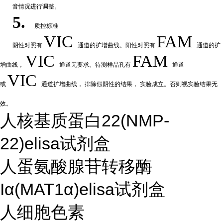
音情况进行调整。
5.
质控标准
VIC
FAM
阴性
对
照有
通道的扩增曲线。阳性对照有
通道的扩
VIC
FAM
增曲线，
通道无要求。待测样品孔有
通道
VIC
或
通道扩
增曲线，
排除假阴性的结果，
实验成立。否则视实验结果无
效。
人核基质蛋白22(NMP-
22)elisa试剂盒
人蛋氨酸腺苷转移酶
Iα(MAT1α)elisa试剂盒
人细胞色素