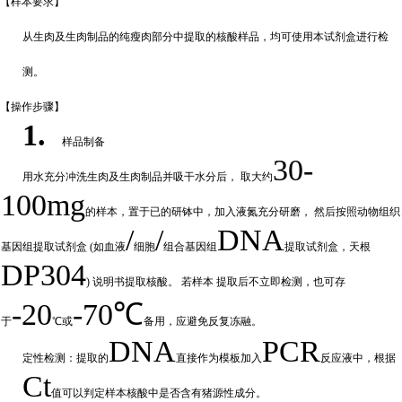
【样本要
求】
从生肉及生肉制品的纯瘦肉部分中提取的核酸样品，均可使用本试剂盒进行检
测。
【操作步
骤】
1.
样品制备
30-
用水充分
冲
洗生肉及生肉制品并吸干水分后，
取大约
100mg
的样本，置于已的研钵中，加入液氮充分研磨，
然后按照动物组织
/
/
DNA
基因组提取试剂盒
(如血液
细胞
组合基因组
提取试剂盒，天根
DP304
) 说明书提取核酸。 若样本
提取后不立即检测，也可存
-20
-70℃
于
℃或
备
用，应避免反复冻融。
DNA
PCR
定性检测：提取的
直接作为模板加入
反应液中，根据
Ct
值可以判定样
本核酸中是否含有猪源性成分。