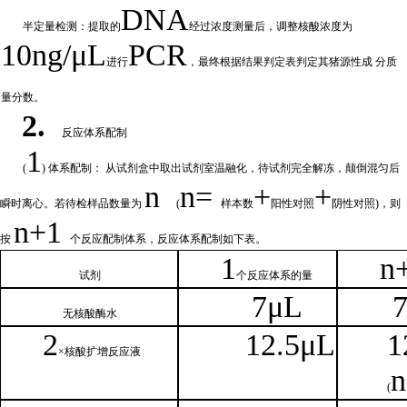
DNA
半定量检测：提取的
经过浓
度测量后，调整核酸浓度为
10ng/μL
PCR
进行
，最终根据结果判定表判定其猪源性成
分质
量分数。
2.
反应体系配制
1
(
) 体系配制： 从试剂盒中取出试剂室温融化
，待试剂完全解冻，颠倒混匀后
n
n=
+
+
瞬时离心。若待检样品数量为
(
样本数
阳性对照
阴性对照
)，则
n
+1
按
个反应配制体系，反应体系配制如
下
表。
1
n
试剂
个
反应体系的量
7μL
无核
酸酶水
2
1
2.5μL
1
×核
酸扩增反应液
n
(