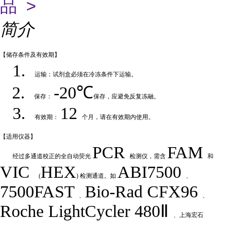
品 >
简介
【储存条件及
有效期】
1.
运输：试剂盒必须在冷冻条件下运输
。
2.
-20℃
保存：
保存，应避免反复冻融
。
3.
12
有效期：
个月，请在有效期内使用
。
【适用仪
器】
PCR
FAM
经过多通道校正的全自动荧
光
检测仪，需含
和
VIC
HEX
ABI7500
(
) 检测通道。如
、
7500FAST
Bio-Rad
CFX
9
6
、
、
Roche LightCycler 480Ⅱ
、上海宏石