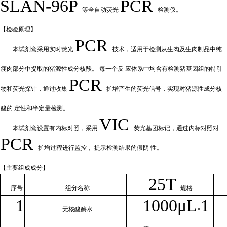
SLAN-96P
PCR
等全自动荧光
检测仪。
【检验原
理】
PCR
本试剂盒采用实时荧
光
技术，适用于检测从生肉及生肉制品中纯
瘦肉部分中提取的猪源性成分核酸。
每一个反
应体系中均含有检测猪基因组的特引
PCR
物和荧光探针，通过收集
扩增产
生的荧光信号，实现对猪源性成分核
酸的
定性和
半定量检测。
VIC
本试剂盒设置有内标对照，采
用
荧光基团标记，通过内标对照对
PCR
扩增过程进行监控，
提示检测结果的假阴
性。
【主要组
成成分】
2
5T
序号
组分名
称
规格
1
1000μ
L
1
无核
酸酶水
×