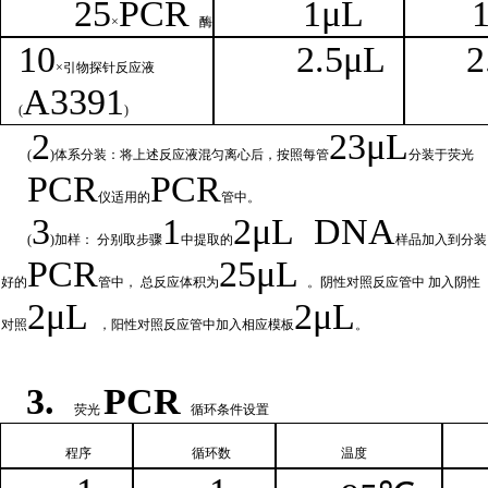
25
PCR
1
μL
×
酶
1
0
2.
5μL
2
×引物探针反应液
A
3391
(
)
2
23μ
L
(
)体系分装：将上述反应液混匀离心后，按照每管
分装于荧光
PCR
PCR
仪适用的
管中。
3
1
2μ
L
DNA
(
)加样： 分别取步骤
中提取的
样品加入到分装
PCR
25μL
好的
管中，
总
反应体积为
。阴性对照反应管中
加入阴性
2μ
L
2μL
对照
，阳性对照反应管中加入相
应模板
。
3.
PCR
荧光
循环条件设置
程序
循环
数
温
度