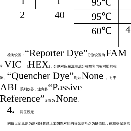
1
1
95℃
2
4
0
95℃
4
60℃
“
Reporter
Dye”
FAM
检测设置：
分别设置为
VIC
HEX
和
(
)，分别对应猪源性成分核酸和内标对照的检
“Quencher
Dye
”
None
测。
均为
。对于
ABI
“Passive
系列仪器，注意将
Reference”
None
设置为
。
4.
阈值设定
阈值
设定原则为以刚好超过正常阴性对照的荧光信号点为阈值线，或根据仪器噪