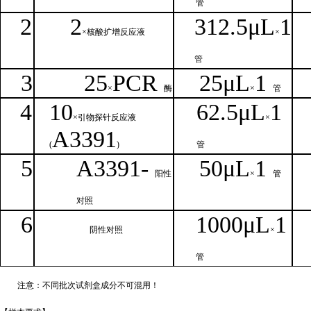
管
2
2
312.5μ
L
1
×核
酸扩增反应液
×
管
3
25
PCR
25
μ
L
1
×
酶
×
管
4
1
0
62.5
μL
1
×引物探针反应液
×
A
3391
(
)
管
5
A
33
9
1-
50μ
L
1
阳性
×
管
对照
6
1000μ
L
1
阴性对照
×
管
注意：不同批次试剂盒成分不
可混用！