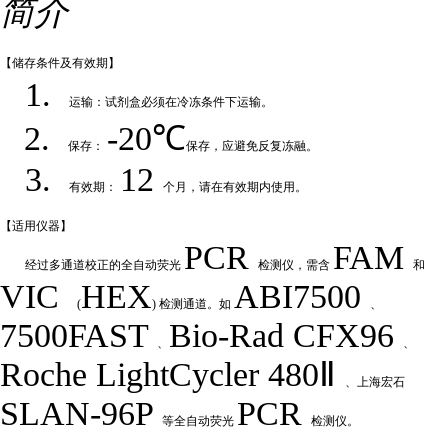
简介
【储存条件及
有效期】
1.
运输：试剂盒必须在冷冻条件下运输
。
2.
-20℃
保存：
保存，应避免反复冻融
。
3.
12
有效期：
个月，请在有效期内使用
。
【适用仪
器】
PCR
FAM
经过多通道校正的全自动荧
光
检测仪，需含
和
VIC
HEX
ABI7500
(
) 检测通道。如
、
7500FAST
Bio-Rad
CFX
9
6
、
、
Roche LightCycler 480Ⅱ
、上海宏石
SLAN-96P
PCR
等全自动荧光
检测仪。