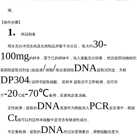
测。
【操作步
骤】
1.
样品制备
30-
用水充分
冲
洗生肉及生肉制品并吸干水分后，
取大约
100mg
的样本，置于已的研钵中，加入液氮充分研磨，
然后按照动物组织
/
/
DNA
基因组提取试剂盒
(如血液
细胞
组合基因组
提取试剂盒，天根
DP304
) 说明书提取核酸。 若样本
提取后不立即检测，也可存
-20
-70℃
于
℃或
备
用，应避免反复冻融。
DNA
PCR
定性检测：提取的
直接作为模板加入
反应液中，根据
Ct
值可以判定样
本核酸中是否含有猪源性成分。
DNA
半定量检测：提取的
经过浓
度测量后，调整核酸浓度为