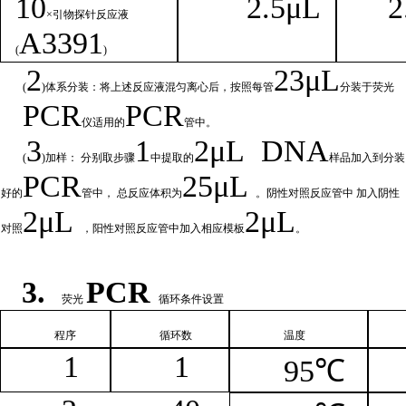
1
0
2.
5μL
2
×引物探针反应液
A
3391
(
)
2
23μ
L
(
)体系分装：将上述反应液混匀离心后，按照每管
分装于荧光
PCR
PCR
仪适用的
管中。
3
1
2μ
L
DNA
(
)加样： 分别取步骤
中提取的
样品加入到分装
PCR
25μL
好的
管中，
总
反应体积为
。阴性对照反应管中
加入阴性
2μ
L
2μL
对照
，阳性对照反应管中加入相
应模板
。
3.
PCR
荧光
循环条件设置
程序
循环
数
温
度
1
1
95℃