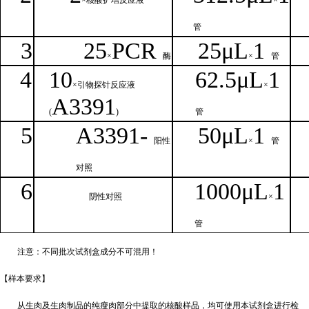
×核
酸扩增反应液
×
管
3
25
PCR
25
μ
L
1
×
酶
×
管
4
1
0
62.5
μL
1
×引物探针反应液
×
A
3391
(
)
管
5
A
33
9
1-
50μ
L
1
阳性
×
管
对照
6
1000μ
L
1
阴性对照
×
管
注意：不同批次试剂盒成分不
可混用！
【样本要
求】
从生肉及生肉制品的纯瘦肉部分中提取的核酸样品，均可使用本试剂盒进行检