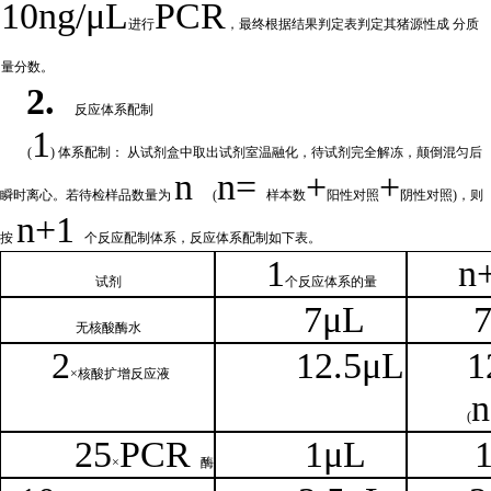
10ng/μL
PCR
进行
，最终根据结果判定表判定其猪源性成
分质
量分数。
2.
反应体系配制
1
(
) 体系配制： 从试剂盒中取出试剂室温融化
，待试剂完全解冻，颠倒混匀后
n
n=
+
+
瞬时离心。若待检样品数量为
(
样本数
阳性对照
阴性对照
)，则
n
+1
按
个反应配制体系，反应体系配制如
下
表。
1
n
试剂
个
反应体系的量
7μL
无核
酸酶水
2
1
2.5μL
1
×核
酸扩增反应液
n
(
25
PCR
1
μL
×
酶