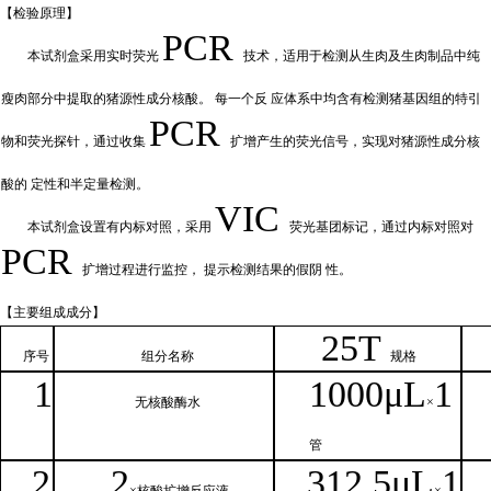
【检验原
理】
PCR
本试剂盒采用实时荧
光
技术，适用于检测从生肉及生肉制品中纯
瘦肉部分中提取的猪源性成分核酸。
每一个反
应体系中均含有检测猪基因组的特引
PCR
物和荧光探针，通过收集
扩增产
生的荧光信号，实现对猪源性成分核
酸的
定性和
半定量检测。
VIC
本试剂盒设置有内标对照，采
用
荧光基团标记，通过内标对照对
PCR
扩增过程进行监控，
提示检测结果的假阴
性。
【主要组
成成分】
2
5T
序号
组分名
称
规格
1
1000μ
L
1
无核
酸酶水
×
管
2
2
312.5μ
L
1