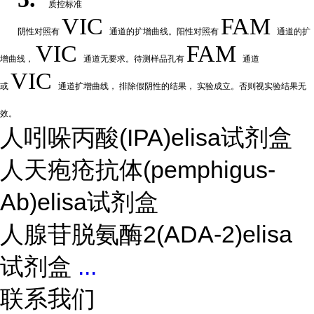
质控标准
VIC
FAM
阴性
对
照有
通道的扩增曲线。阳性对照有
通道的扩
VIC
FAM
增曲线，
通道无要求。待测样品孔有
通道
VIC
或
通道扩
增曲线，
排除假阴性的结果，
实验成立。否则视实验结果无
效。
人吲哚丙酸(IPA)elisa试剂盒
人天疱疮抗体(pemphigus-
Ab)elisa试剂盒
人腺苷脱氨酶2(ADA-2)elisa
试剂盒
...
联系我们