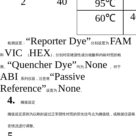
2
4
0
95℃
4
60℃
“
Reporter
Dye”
FAM
检测设置：
分别设置为
VIC
HEX
和
(
)，分别对应猪源性成分核酸和内标对照的检
“Quencher
Dye
”
None
测。
均为
。对于
ABI
“Passive
系列仪器，注意将
Reference”
None
设置为
。
4.
阈值设定
阈值
设定原则为以刚好超过正常阴性对照的荧光信号点为阈值线，或根据仪器噪
音情况进行调整。
5.