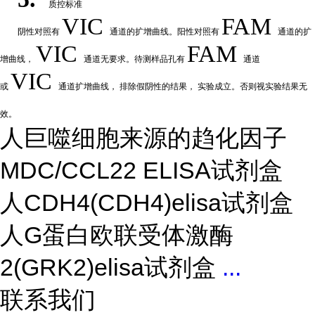
质控标准
VIC
FAM
阴性
对
照有
通道的扩增曲线。阳性对照有
通道的扩
VIC
FAM
增曲线，
通道无要求。待测样品孔有
通道
VIC
或
通道扩
增曲线，
排除假阴性的结果，
实验成立。否则视实验结果无
效。
人巨噬细胞来源的趋化因子
MDC/CCL22 ELISA试剂盒
人CDH4(CDH4)elisa试剂盒
人G蛋白欧联受体激酶
2(GRK2)elisa试剂盒
...
联系我们