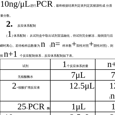
10ng/μL
PCR
进行
，最终根据结果判定表判定其猪源性成
分质
量分数。
2.
反应体系配制
1
(
) 体系配制： 从试剂盒中取出试剂室温融化
，待试剂完全解冻，颠倒混匀后
n
n=
+
+
瞬时离心。若待检样品数量为
(
样本数
阳性对照
阴性对照
)，则
n
+1
按
个反应配制体系，反应体系配制如
下
表。
1
n
试剂
个
反应体系的量
7μL
无核
酸酶水
2
1
2.5μL
1
×核
酸扩增反应液
n
(
25
PCR
1
μL
×
酶