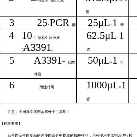
×核
酸扩增反应液
×
管
3
25
PCR
25
μ
L
1
×
酶
×
管
4
1
0
62.5
μL
1
×引物探针反应液
×
A
3391
(
)
管
5
A
33
9
1-
50μ
L
1
阳性
×
管
对照
6
1000μ
L
1
阴性对照
×
管
注意：不同批次试剂盒成分不
可混用！
【样本要
求】
从生肉及生肉制品的纯瘦肉部分中提取的核酸样品，均可使用本试剂盒进行检