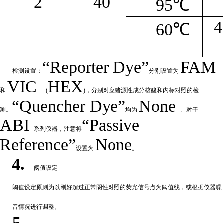
2
4
0
95℃
4
60℃
“
Reporter
Dye”
FAM
检测设置：
分别设置为
VIC
HEX
和
(
)，分别对应猪源性成分核酸和内标对照的检
“Quencher
Dye
”
None
测。
均为
。对于
ABI
“Passive
系列仪器，注意将
Reference”
None
设置为
。
4.
阈值设定
阈值
设定原则为以刚好超过正常阴性对照的荧光信号点为阈值线，或根据仪器噪
音情况进行调整。
5.