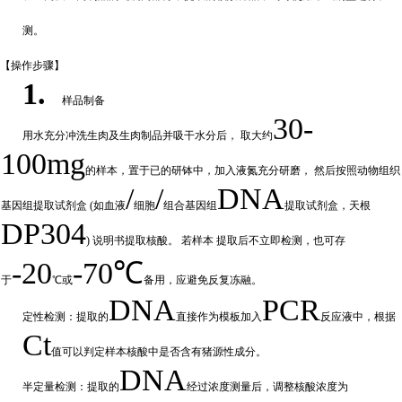
测。
【操作步
骤】
1.
样品制备
30-
用水充分
冲
洗生肉及生肉制品并吸干水分后，
取大约
100mg
的样本，置于已的研钵中，加入液氮充分研磨，
然后按照动物组织
/
/
DNA
基因组提取试剂盒
(如血液
细胞
组合基因组
提取试剂盒，天根
DP304
) 说明书提取核酸。 若样本
提取后不立即检测，也可存
-20
-70℃
于
℃或
备
用，应避免反复冻融。
DNA
PCR
定性检测：提取的
直接作为模板加入
反应液中，根据
Ct
值可以判定样
本核酸中是否含有猪源性成分。
DNA
半定量检测：提取的
经过浓
度测量后，调整核酸浓度为