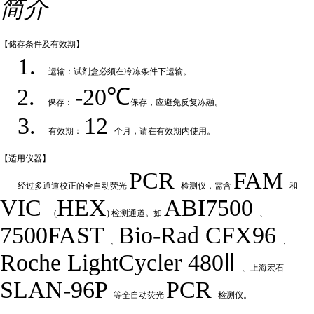
简介
【储存条件及
有效期】
1.
运输：试剂盒必须在冷冻条件下运输
。
2.
-20℃
保存：
保存，应避免反复冻融
。
3.
12
有效期：
个月，请在有效期内使用
。
【适用仪
器】
PCR
FAM
经过多通道校正的全自动荧
光
检测仪，需含
和
VIC
HEX
ABI7500
(
) 检测通道。如
、
7500FAST
Bio-Rad
CFX
9
6
、
、
Roche LightCycler 480Ⅱ
、上海宏石
SLAN-96P
PCR
等全自动荧光
检测仪。