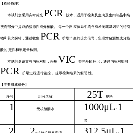
【检验原
理】
PCR
本试剂盒采用实时荧
光
技术，适用于检测从生肉及生肉制品中纯
瘦肉部分中提取的猪源性成分核酸。
每一个反
应体系中均含有检测猪基因组的特引
PCR
物和荧光探针，通过收集
扩增产
生的荧光信号，实现对猪源性成分核
酸的
定性和
半定量检测。
VIC
本试剂盒设置有内标对照，采
用
荧光基团标记，通过内标对照对
PCR
扩增过程进行监控，
提示检测结果的假阴
性。
【主要组
成成分】
2
5T
序号
组分名
称
规格
1
1000μ
L
1
无核
酸酶水
×
管
2
2
312.5μ
L
1