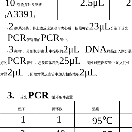
1
0
2.
5μL
2
×引物探针反应液
A
3391
(
)
2
23μ
L
(
)体系分装：将上述反应液混匀离心后，按照每管
分装于荧光
PCR
PCR
仪适用的
管中。
3
1
2μ
L
DNA
(
)加样： 分别取步骤
中提取的
样品加入到分装
PCR
25μL
好的
管中，
总
反应体积为
。阴性对照反应管中
加入阴性
2μ
L
2μL
对照
，阳性对照反应管中加入相
应模板
。
3.
PCR
荧光
循环条件设置
程序
循环
数
温
度
1
1
95℃