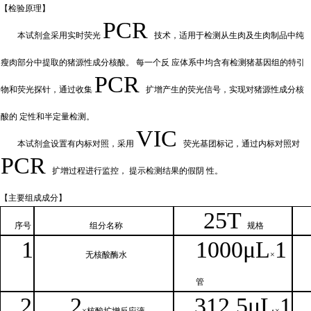
【检验原
理】
PCR
本试剂盒采用实时荧
光
技术，适用于检测从生肉及生肉制品中纯
瘦肉部分中提取的猪源性成分核酸。
每一个反
应体系中均含有检测猪基因组的特引
PCR
物和荧光探针，通过收集
扩增产
生的荧光信号，实现对猪源性成分核
酸的
定性和
半定量检测。
VIC
本试剂盒设置有内标对照，采
用
荧光基团标记，通过内标对照对
PCR
扩增过程进行监控，
提示检测结果的假阴
性。
【主要组
成成分】
2
5T
序号
组分名
称
规格
1
1000μ
L
1
无核
酸酶水
×
管
2
2
312.5μ
L
1