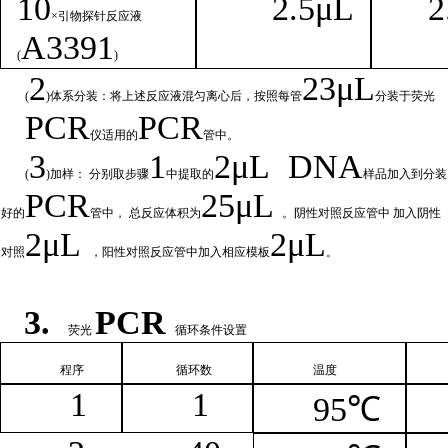
1
0
2.
5μL
2
×引物探针反应液
A
3391
(
)
2
23μ
L
(
)体系分装：将上述反应液混匀离心后，按照每管
分装于荧光
PCR
PCR
仪适用的
管中。
3
1
2μ
L
DNA
(
)加样： 分别取步骤
中提取的
样品加入到分装
PCR
25μL
好的
管中，
总
反应体积为
。阴性对照反应管中
加入阴性
2μ
L
2μL
对照
，阳性对照反应管中加入相
应模板
。
3.
PCR
荧光
循环条件设置
程序
循环
数
温
度
1
1
95℃