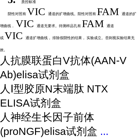
质控标准
VIC
FAM
阴性
对
照有
通道的扩增曲线。阳性对照有
通道的扩
VIC
FAM
增曲线，
通道无要求。待测样品孔有
通道
VIC
或
通道扩
增曲线，
排除假阴性的结果，
实验成立。否则视实验结果无
效。
人抗膜联蛋白V抗体(AAN-V
Ab)elisa试剂盒
人Ⅰ型胶原N末端肽 NTX
ELISA试剂盒
人神经生长因子前体
(proNGF)elisa试剂盒
...