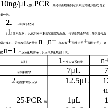
10ng/μL
PCR
进行
，最终根据结果判定表判定其猪源性成
分质
量分数。
2.
反应体系配制
1
(
) 体系配制： 从试剂盒中取出试剂室温融化
，待试剂完全解冻，颠倒混匀后
n
n=
+
+
瞬时离心。若待检样品数量为
(
样本数
阳性对照
阴性对照
)，则
n
+1
按
个反应配制体系，反应体系配制如
下
表。
1
n
试剂
个
反应体系的量
7μL
无核
酸酶水
2
1
2.5μL
1
×核
酸扩增反应液
n
(
25
PCR
1
μL
×
酶