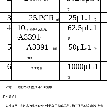
×核
酸扩增反应液
×
管
3
25
PCR
25
μ
L
1
×
酶
×
管
4
1
0
62.5
μL
1
×引物探针反应液
×
A
3391
(
)
管
5
A
33
9
1-
50μ
L
1
阳性
×
管
对照
6
1000μ
L
1
阴性对照
×
管
注意：不同批次试剂盒成分不
可混用！
【样本要
求】
从生肉及生肉制品的纯瘦肉部分中提取的核酸样品，均可使用本试剂盒进行检