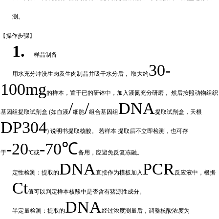
测。
【操作步
骤】
1.
样品制备
30-
用水充分
冲
洗生肉及生肉制品并吸干水分后，
取大约
100mg
的样本，置于已的研钵中，加入液氮充分研磨，
然后按照动物组织
/
/
DNA
基因组提取试剂盒
(如血液
细胞
组合基因组
提取试剂盒，天根
DP304
) 说明书提取核酸。 若样本
提取后不立即检测，也可存
-20
-70℃
于
℃或
备
用，应避免反复冻融。
DNA
PCR
定性检测：提取的
直接作为模板加入
反应液中，根据
Ct
值可以判定样
本核酸中是否含有猪源性成分。
DNA
半定量检测：提取的
经过浓
度测量后，调整核酸浓度为