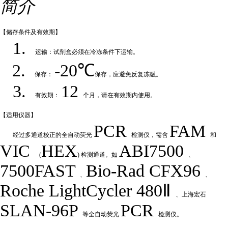
简介
【储存条件及
有效期】
1.
运输：试剂盒必须在冷冻条件下运输
。
2.
-20℃
保存：
保存，应避免反复冻融
。
3.
12
有效期：
个月，请在有效期内使用
。
【适用仪
器】
PCR
FAM
经过多通道校正的全自动荧
光
检测仪，需含
和
VIC
HEX
ABI7500
(
) 检测通道。如
、
7500FAST
Bio-Rad
CFX
9
6
、
、
Roche LightCycler 480Ⅱ
、上海宏石
SLAN-96P
PCR
等全自动荧光
检测仪。