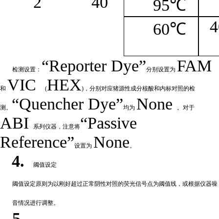
2
4
0
95℃
4
60℃
“
Reporter
Dye”
FAM
检测设置：
分别设置为
VIC
HEX
和
(
)，分别对应猪源性成分核酸和内标对照的检
“Quencher
Dye
”
None
测。
均为
。对于
ABI
“Passive
系列仪器，注意将
Reference”
None
设置为
。
4.
阈值设定
阈值
设定原则为以刚好超过正常阴性对照的荧光信号点为阈值线，或根据仪器噪
音情况进行调整。
5.