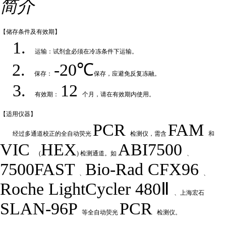
简介
【储存条件及
有效期】
1.
运输：试剂盒必须在冷冻条件下运输
。
2.
-20℃
保存：
保存，应避免反复冻融
。
3.
12
有效期：
个月，请在有效期内使用
。
【适用仪
器】
PCR
FAM
经过多通道校正的全自动荧
光
检测仪，需含
和
VIC
HEX
ABI7500
(
) 检测通道。如
、
7500FAST
Bio-Rad
CFX
9
6
、
、
Roche LightCycler 480Ⅱ
、上海宏石
SLAN-96P
PCR
等全自动荧光
检测仪。