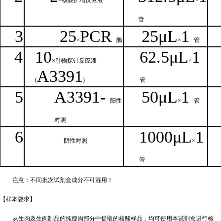
×核
酸扩增反应液
×
管
3
25
PCR
25
μ
L
1
×
酶
×
管
4
1
0
62.5
μL
1
×引物探针反应液
×
A
3391
(
)
管
5
A
33
9
1-
50μ
L
1
阳性
×
管
对照
6
1000μ
L
1
阴性对照
×
管
注意：不同批次试剂盒成分不
可混用！
【样本要
求】
从生肉及生肉制品的纯瘦肉部分中提取的核酸样品，均可使用本试剂盒进行检