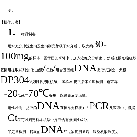
测。
【操作步
骤】
1.
样品制备
30-
用水充分
冲
洗生肉及生肉制品并吸干水分后，
取大约
100mg
的样本，置于已的研钵中，加入液氮充分研磨，
然后按照动物组织
/
/
DNA
基因组提取试剂盒
(如血液
细胞
组合基因组
提取试剂盒，天根
DP304
) 说明书提取核酸。 若样本
提取后不立即检测，也可存
-20
-70℃
于
℃或
备
用，应避免反复冻融。
DNA
PCR
定性检测：提取的
直接作为模板加入
反应液中，根据
Ct
值可以判定样
本核酸中是否含有猪源性成分。
DNA
半定量检测：提取的
经过浓
度测量后，调整核酸浓度为