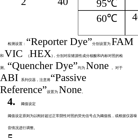
2
4
0
95℃
4
60℃
“
Reporter
Dye”
FAM
检测设置：
分别设置为
VIC
HEX
和
(
)，分别对应猪源性成分核酸和内标对照的检
“Quencher
Dye
”
None
测。
均为
。对于
ABI
“Passive
系列仪器，注意将
Reference”
None
设置为
。
4.
阈值设定
阈值
设定原则为以刚好超过正常阴性对照的荧光信号点为阈值线，或根据仪器噪
音情况进行调整。
5.