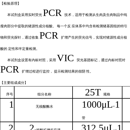
【检验原
理】
PCR
本试剂盒采用实时荧
光
技术，适用于检测从生肉及生肉制品中纯
瘦肉部分中提取的猪源性成分核酸。
每一个反
应体系中均含有检测猪基因组的特引
PCR
物和荧光探针，通过收集
扩增产
生的荧光信号，实现对猪源性成分核
酸的
定性和
半定量检测。
VIC
本试剂盒设置有内标对照，采
用
荧光基团标记，通过内标对照对
PCR
扩增过程进行监控，
提示检测结果的假阴
性。
【主要组
成成分】
2
5T
序号
组分名
称
规格
1
1000μ
L
1
无核
酸酶水
×
管
2
2
312.5μ
L
1