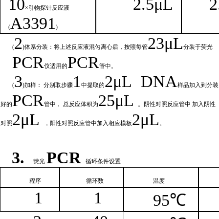
1
0
2.
5μL
2
×引物探针反应液
A
3391
(
)
2
23μ
L
(
)体系分装：将上述反应液混匀离心后，按照每管
分装于荧光
PCR
PCR
仪适用的
管中。
3
1
2μ
L
DNA
(
)加样： 分别取步骤
中提取的
样品加入到分装
PCR
25μL
好的
管中，
总
反应体积为
。阴性对照反应管中
加入阴性
2μ
L
2μL
对照
，阳性对照反应管中加入相
应模板
。
3.
PCR
荧光
循环条件设置
程序
循环
数
温
度
1
1
95℃