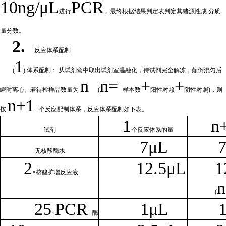
10ng/μL
PCR
进行
，最终根据结果判定表判定其猪源性成
分质
量分数。
2.
反应体系配制
1
(
) 体系配制： 从试剂盒中取出试剂室温融化
，待试剂完全解冻，颠倒混匀后
n
n=
+
+
瞬时离心。若待检样品数量为
(
样本数
阳性对照
阴性对照
)，则
n
+1
按
个反应配制体系，反应体系配制如
下
表。
1
n
试剂
个
反应体系的量
7μL
无核
酸酶水
2
1
2.5μL
1
×核
酸扩增反应液
n
(
25
PCR
1
μL
×
酶