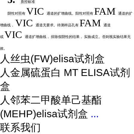
质控标准
VIC
FAM
阴性
对
照有
通道的扩增曲线。阳性对照有
通道的扩
VIC
FAM
增曲线，
通道无要求。待测样品孔有
通道
VIC
或
通道扩
增曲线，
排除假阴性的结果，
实验成立。否则视实验结果无
效。
人丝虫(FW)elisa试剂盒
人金属硫蛋白 MT ELISA试剂
盒
人邻苯二甲酸单己基酯
(MEHP)elisa试剂盒
...
联系我们