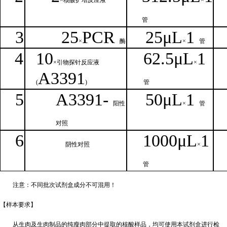
×核
酸扩增反应液
×
管
3
25
PCR
25
μ
L
1
×
酶
×
管
4
1
0
62.5
μL
1
×引物探针反应液
×
A
3391
(
)
管
5
A
33
9
1-
50μ
L
1
阳性
×
管
对照
6
1000μ
L
1
阴性对照
×
管
注意：不同批次试剂盒成分不
可混用！
【样本要
求】
从生肉及生肉制品的纯瘦肉部分中提取的核酸样品，均可使用本试剂盒进行检