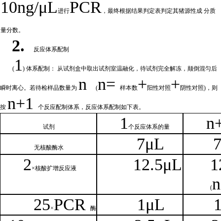
10ng/μL
PCR
进行
，最终根据结果判定表判定其猪源性成
分质
量分数。
2.
反应体系配制
1
(
) 体系配制： 从试剂盒中取出试剂室温融化
，待试剂完全解冻，颠倒混匀后
n
n=
+
+
瞬时离心。若待检样品数量为
(
样本数
阳性对照
阴性对照
)，则
n
+1
按
个反应配制体系，反应体系配制如
下
表。
1
n
试剂
个
反应体系的量
7μL
无核
酸酶水
2
1
2.5μL
1
×核
酸扩增反应液
n
(
25
PCR
1
μL
×
酶