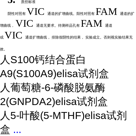
质控标准
VIC
FAM
阴性
对
照有
通道的扩增曲线。阳性对照有
通道的扩
VIC
FAM
增曲线，
通道无要求。待测样品孔有
通道
VIC
或
通道扩
增曲线，
排除假阴性的结果，
实验成立。否则视实验结果无
效。
人S100钙结合蛋白
A9(S100A9)elisa试剂盒
人葡萄糖-6-磷酸脱氨酶
2(GNPDA2)elisa试剂盒
人5-叶酸(5-MTHF)elisa试剂
盒
...