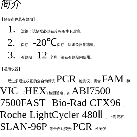
简介
【储存条件及
有效期】
1.
运输：试剂盒必须在冷冻条件下运输
。
2.
-20℃
保存：
保存，应避免反复冻融
。
3.
12
有效期：
个月，请在有效期内使用
。
【适用仪
器】
PCR
FAM
经过多通道校正的全自动荧
光
检测仪，需含
和
VIC
HEX
ABI7500
(
) 检测通道。如
、
7500FAST
Bio-Rad
CFX
9
6
、
、
Roche LightCycler 480Ⅱ
、上海宏石
SLAN-96P
PCR
等全自动荧光
检测仪。