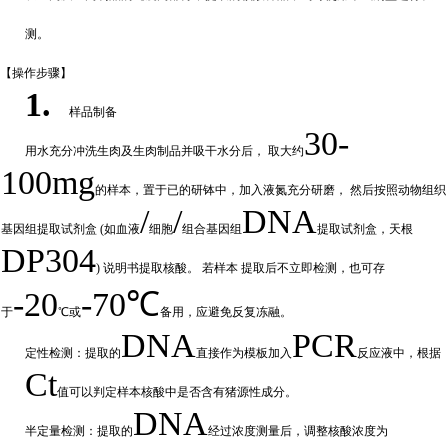
测。
【操作步
骤】
1.
样品制备
30-
用水充分
冲
洗生肉及生肉制品并吸干水分后，
取大约
100mg
的样本，置于已的研钵中，加入液氮充分研磨，
然后按照动物组织
/
/
DNA
基因组提取试剂盒
(如血液
细胞
组合基因组
提取试剂盒，天根
DP304
) 说明书提取核酸。 若样本
提取后不立即检测，也可存
-20
-70℃
于
℃或
备
用，应避免反复冻融。
DNA
PCR
定性检测：提取的
直接作为模板加入
反应液中，根据
Ct
值可以判定样
本核酸中是否含有猪源性成分。
DNA
半定量检测：提取的
经过浓
度测量后，调整核酸浓度为