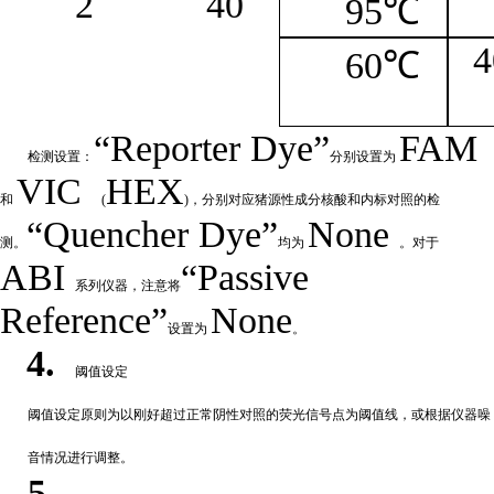
2
4
0
95℃
4
60℃
“
Reporter
Dye”
FAM
检测设置：
分别设置为
VIC
HEX
和
(
)，分别对应猪源性成分核酸和内标对照的检
“Quencher
Dye
”
None
测。
均为
。对于
ABI
“Passive
系列仪器，注意将
Reference”
None
设置为
。
4.
阈值设定
阈值
设定原则为以刚好超过正常阴性对照的荧光信号点为阈值线，或根据仪器噪
音情况进行调整。
5.