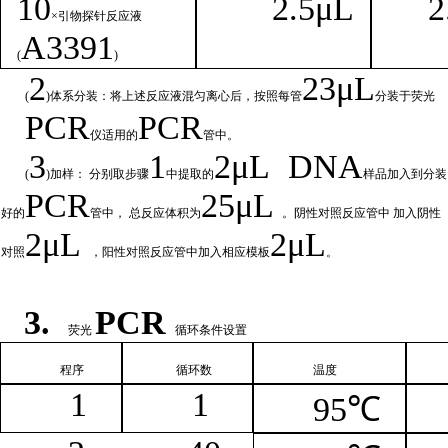
1
0
2.
5μL
2
×引物探针反应液
A
3391
(
)
2
23μ
L
(
)体系分装：将上述反应液混匀离心后，按照每管
分装于荧光
PCR
PCR
仪适用的
管中。
3
1
2μ
L
DNA
(
)加样： 分别取步骤
中提取的
样品加入到分装
PCR
25μL
好的
管中，
总
反应体积为
。阴性对照反应管中
加入阴性
2μ
L
2μL
对照
，阳性对照反应管中加入相
应模板
。
3.
PCR
荧光
循环条件设置
程序
循环
数
温
度
1
1
95℃