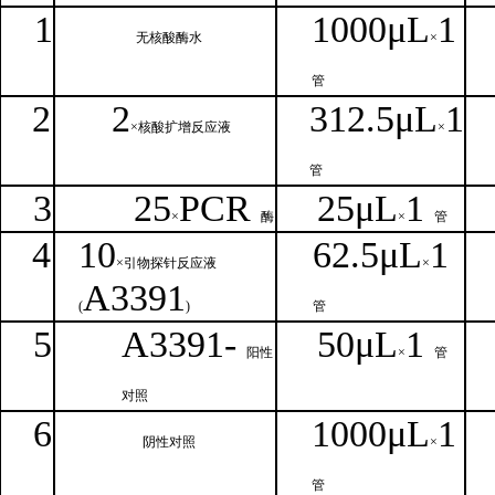
1
1000μ
L
1
无核
酸酶水
×
管
2
2
312.5μ
L
1
×核
酸扩增反应液
×
管
3
25
PCR
25
μ
L
1
×
酶
×
管
4
1
0
62.5
μL
1
×引物探针反应液
×
A
3391
(
)
管
5
A
33
9
1-
50μ
L
1
阳性
×
管
对照
6
1000μ
L
1
阴性对照
×
管