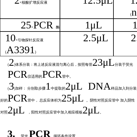
2
1
2.5μL
1
×核
酸扩增反应液
n
(
25
PCR
1
μL
×
酶
1
0
2.
5μL
2
×引物探针反应液
A
3391
(
)
2
23μ
L
(
)体系分装：将上述反应液混匀离心后，按照每管
分装于荧光
PCR
PCR
仪适用的
管中。
3
1
2μ
L
DNA
(
)加样： 分别取步骤
中提取的
样品加入到分装
PCR
25μL
好的
管中，
总
反应体积为
。阴性对照反应管中
加入阴性
2μ
L
2μL
对照
，阳性对照反应管中加入相
应模板
。
3.
PCR
荧光
循环条件设置