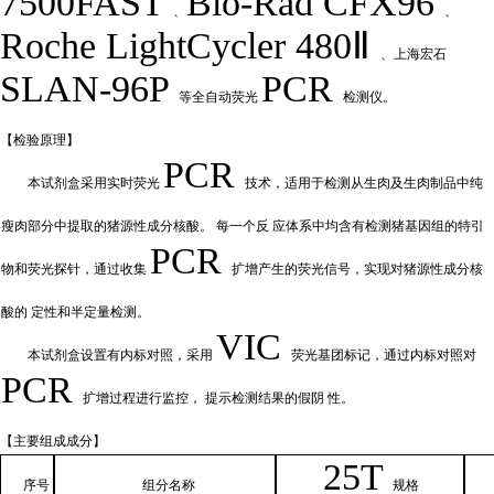
7500FAST
Bio-Rad
CFX
9
6
、
、
Roche LightCycler 480Ⅱ
、上海宏石
SLAN-96P
PCR
等全自动荧光
检测仪。
【检验原
理】
PCR
本试剂盒采用实时荧
光
技术，适用于检测从生肉及生肉制品中纯
瘦肉部分中提取的猪源性成分核酸。
每一个反
应体系中均含有检测猪基因组的特引
PCR
物和荧光探针，通过收集
扩增产
生的荧光信号，实现对猪源性成分核
酸的
定性和
半定量检测。
VIC
本试剂盒设置有内标对照，采
用
荧光基团标记，通过内标对照对
PCR
扩增过程进行监控，
提示检测结果的假阴
性。
【主要组
成成分】
2
5T
序号
组分名
称
规格