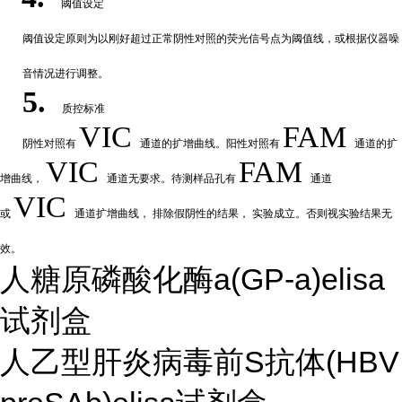
阈值设定
阈值
设定原则为以刚好超过正常阴性对照的荧光信号点为阈值线，或根据仪器噪
音情况进行调整。
5.
质控标准
VIC
FAM
阴性
对
照有
通道的扩增曲线。阳性对照有
通道的扩
VIC
FAM
增曲线，
通道无要求。待测样品孔有
通道
VIC
或
通道扩
增曲线，
排除假阴性的结果，
实验成立。否则视实验结果无
效。
人糖原磷酸化酶a(GP-a)elisa
试剂盒
人乙型肝炎病毒前S抗体(HBV