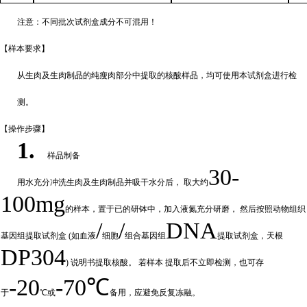
注意：不同批次试剂盒成分不
可混用！
【样本要
求】
从生肉及生肉制品的纯瘦肉部分中提取的核酸样品，均可使用本试剂盒进行检
测。
【操作步
骤】
1.
样品制备
30-
用水充分
冲
洗生肉及生肉制品并吸干水分后，
取大约
100mg
的样本，置于已的研钵中，加入液氮充分研磨，
然后按照动物组织
/
/
DNA
基因组提取试剂盒
(如血液
细胞
组合基因组
提取试剂盒，天根
DP304
) 说明书提取核酸。 若样本
提取后不立即检测，也可存
-20
-70℃
于
℃或
备
用，应避免反复冻融。