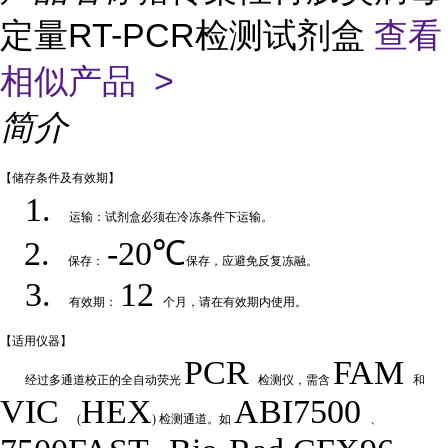
定量RT-PCR检测试剂盒
查看
相似产品 >
简介
【储存条件及
有效期】
1.
运输：试剂盒必须在冷冻条件下运输
。
2.
-20℃
保存：
保存，应避免反复冻融
。
3.
12
有效期：
个月，请在有效期内使用
。
【适用仪
器】
PCR
FAM
经过多通道校正的全自动荧
光
检测仪，需含
和
VIC
HEX
ABI7500
(
) 检测通道。如
、