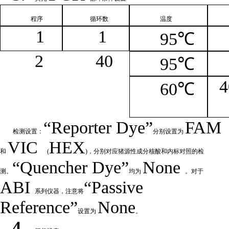
程序
循环
数
温
度
1
1
95℃
2
4
0
95℃
4
60℃
“
Reporter
Dye”
FAM
检测设置：
分别设置为
VIC
HEX
和
(
)，分别对应猪源性成分核酸和内标对照的检
“Quencher
Dye
”
None
测。
均为
。对于
ABI
“Passive
系列仪器，注意将
Reference”
None
设置为
。
4.