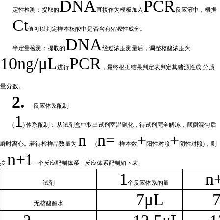
DNA
PCR
定性检测：提取的
直接作为模板加入
反应液中，根据
Ct
值可以判定样
本核酸中是否含有猪源性成分。
DNA
半定量检测：提取的
经过浓
度测量后，调整核酸浓度为
10ng/μL
PCR
进行
，最终根据结果判定表判定其猪源性成
分质
量分数。
2.
反应体系配制
1
(
) 体系配制： 从试剂盒中取出试剂室温融化
，待试剂完全解冻，颠倒混匀后
n
n=
+
+
瞬时离心。若待检样品数量为
(
样本数
阳性对照
阴性对照
)，则
n
+1
按
个反应配制体系，反应体系配制如
下
表。
1
n
试剂
个
反应体系的量
7μL
无核
酸酶水