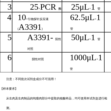
3
25
PCR
25
μ
L
1
×
酶
×
管
4
1
0
62.5
μL
1
×引物探针反应液
×
A
3391
(
)
管
5
A
33
9
1-
50μ
L
1
阳性
×
管
对照
6
1000μ
L
1
阴性对照
×
管
注意：不同批次试剂盒成分不
可混用！
【样本要
求】
从生肉及生肉制品的纯瘦肉部分中提取的核酸样品，均可使用本试剂盒进行检
测。