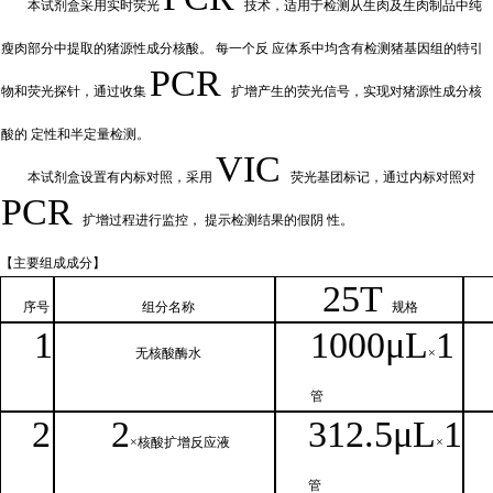
本试剂盒采用实时荧
光
技术，适用于检测从生肉及生肉制品中纯
瘦肉部分中提取的猪源性成分核酸。
每一个反
应体系中均含有检测猪基因组的特引
PCR
物和荧光探针，通过收集
扩增产
生的荧光信号，实现对猪源性成分核
酸的
定性和
半定量检测。
VIC
本试剂盒设置有内标对照，采
用
荧光基团标记，通过内标对照对
PCR
扩增过程进行监控，
提示检测结果的假阴
性。
【主要组
成成分】
2
5T
序号
组分名
称
规格
1
1000μ
L
1
无核
酸酶水
×
管
2
2
312.5μ
L
1
×核
酸扩增反应液
×
管