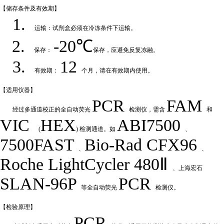
【储存条件及
有效期】
1.
运输：试剂盒必须在冷冻条件下运输
。
2.
-20℃
保存：
保存，应避免反复冻融
。
3.
12
有效期：
个月，请在有效期内使用
。
【适用仪
器】
PCR
FAM
经过多通道校正的全自动荧
光
检测仪，需含
和
VIC
HEX
ABI7500
(
) 检测通道。如
、
7500FAST
Bio-Rad
CFX
9
6
、
、
Roche LightCycler 480Ⅱ
、上海宏石
SLAN-96P
PCR
等全自动荧光
检测仪。
【检验原
理】
PCR