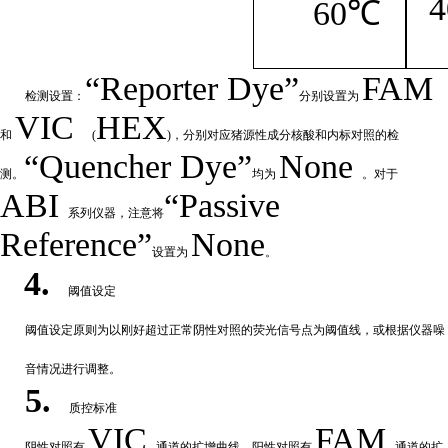
4
60℃
“
Reporter
Dye”
FAM
检测设置：
分别设置为
VIC
HEX
和
(
)，分别对应猪源性成分核酸和内标对照的检
“Quencher
Dye
”
None
测。
均为
。对于
ABI
“Passive
系列仪器，注意将
Reference”
None
设置为
。
4.
阈值设定
阈值
设定原则为以刚好超过正常阴性对照的荧光信号点为阈值线，或根据仪器噪
音情况进行调整。
5.
质控标准
VIC
FAM
阴性
对
照有
通道的扩增曲线。阳性对照有
通道的扩