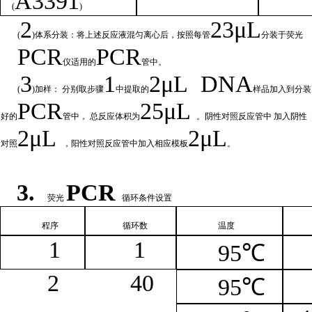
A
3391
(
)
2
23μ
L
(
)体系分装：将上述反应液混匀离心后，按照每管
分装于荧光
PCR
PCR
仪适用的
管中。
3
1
2μ
L
DNA
(
)加样： 分别取步骤
中提取的
样品加入到分装
PCR
25μL
好的
管中，
总
反应体积为
。阴性对照反应管中
加入阴性
2μ
L
2μL
对照
，阳性对照反应管中加入相
应模板
。
3.
PCR
荧光
循环条件设置
程序
循环
数
温
度
1
1
95℃
2
4
0
95℃