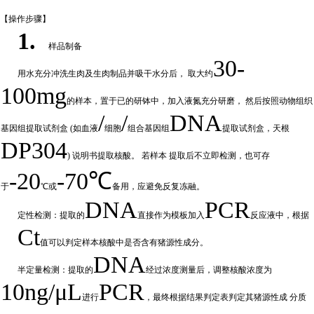
【操作步
骤】
1.
样品制备
30-
用水充分
冲
洗生肉及生肉制品并吸干水分后，
取大约
100mg
的样本，置于已的研钵中，加入液氮充分研磨，
然后按照动物组织
/
/
DNA
基因组提取试剂盒
(如血液
细胞
组合基因组
提取试剂盒，天根
DP304
) 说明书提取核酸。 若样本
提取后不立即检测，也可存
-20
-70℃
于
℃或
备
用，应避免反复冻融。
DNA
PCR
定性检测：提取的
直接作为模板加入
反应液中，根据
Ct
值可以判定样
本核酸中是否含有猪源性成分。
DNA
半定量检测：提取的
经过浓
度测量后，调整核酸浓度为
10ng/μL
PCR
进行
，最终根据结果判定表判定其猪源性成
分质