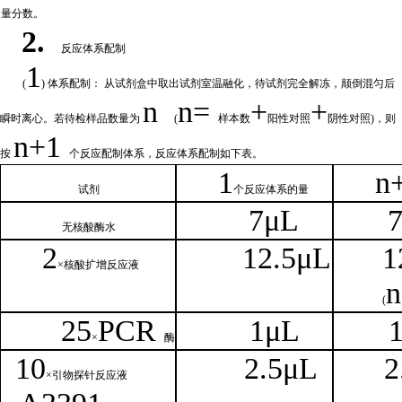
量分数。
2.
反应体系配制
1
(
) 体系配制： 从试剂盒中取出试剂室温融化
，待试剂完全解冻，颠倒混匀后
n
n=
+
+
瞬时离心。若待检样品数量为
(
样本数
阳性对照
阴性对照
)，则
n
+1
按
个反应配制体系，反应体系配制如
下
表。
1
n
试剂
个
反应体系的量
7μL
无核
酸酶水
2
1
2.5μL
1
×核
酸扩增反应液
n
(
25
PCR
1
μL
×
酶
1
0
2.
5μL
2
×引物探针反应液