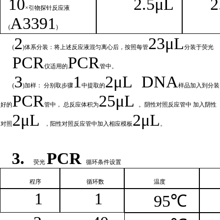
1
0
2.
5μL
2
×引物探针反应液
A
3391
(
)
2
23μ
L
(
)体系分装：将上述反应液混匀离心后，按照每管
分装于荧光
PCR
PCR
仪适用的
管中。
3
1
2μ
L
DNA
(
)加样： 分别取步骤
中提取的
样品加入到分装
PCR
25μL
好的
管中，
总
反应体积为
。阴性对照反应管中
加入阴性
2μ
L
2μL
对照
，阳性对照反应管中加入相
应模板
。
3.
PCR
荧光
循环条件设置
程序
循环
数
温
度
1
1
95℃