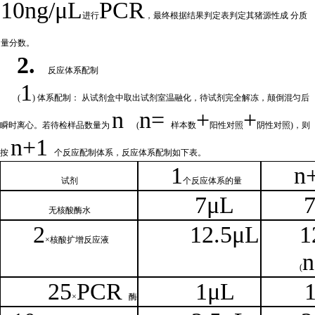
10ng/μL
PCR
进行
，最终根据结果判定表判定其猪源性成
分质
量分数。
2.
反应体系配制
1
(
) 体系配制： 从试剂盒中取出试剂室温融化
，待试剂完全解冻，颠倒混匀后
n
n=
+
+
瞬时离心。若待检样品数量为
(
样本数
阳性对照
阴性对照
)，则
n
+1
按
个反应配制体系，反应体系配制如
下
表。
1
n
试剂
个
反应体系的量
7μL
无核
酸酶水
2
1
2.5μL
1
×核
酸扩增反应液
n
(
25
PCR
1
μL
×
酶