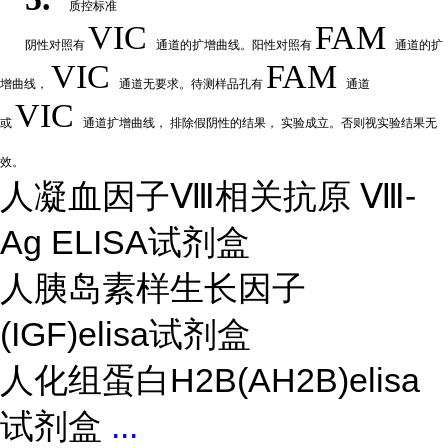
质控标准
VIC
FAM
阴性
对
照有
通道的扩增曲线。阳性对照有
通道的扩
VIC
FAM
增曲线，
通道无要求。待测样品孔有
通道
VIC
或
通道扩
增曲线，
排除假阴性的结果，
实验成立。否则视实验结果无
效。
人凝血因子Ⅷ相关抗原 Ⅷ-
Ag ELISA试剂盒
人胰岛素样生长因子
(IGF)elisa试剂盒
人化组蛋白H2B(AH2B)elisa
试剂盒
...