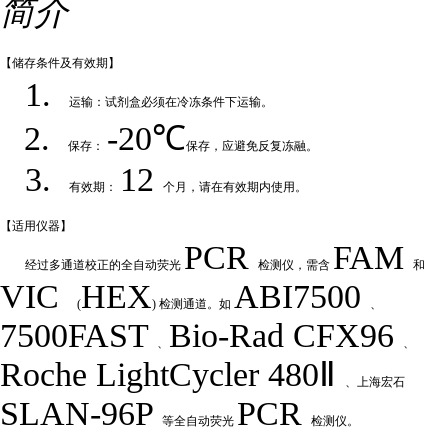
简介
【储存条件及
有效期】
1.
运输：试剂盒必须在冷冻条件下运输
。
2.
-20℃
保存：
保存，应避免反复冻融
。
3.
12
有效期：
个月，请在有效期内使用
。
【适用仪
器】
PCR
FAM
经过多通道校正的全自动荧
光
检测仪，需含
和
VIC
HEX
ABI7500
(
) 检测通道。如
、
7500FAST
Bio-Rad
CFX
9
6
、
、
Roche LightCycler 480Ⅱ
、上海宏石
SLAN-96P
PCR
等全自动荧光
检测仪。