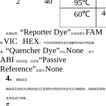
2
4
0
95℃
4
60℃
“
Reporter
Dye”
FAM
检测设置：
分别设置为
VIC
HEX
和
(
)，分别对应猪源性成分核酸和内标对照的检
“Quencher
Dye
”
None
测。
均为
。对于
ABI
“Passive
系列仪器，注意将
Reference”
None
设置为
。
4.
阈值设定
阈值
设定原则为以刚好超过正常阴性对照的荧光信号点为阈值线，或根据仪器噪
音情况进行调整。
5.