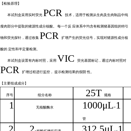
【检验原
理】
PCR
本试剂盒采用实时荧
光
技术，适用于检测从生肉及生肉制品中纯
瘦肉部分中提取的猪源性成分核酸。
每一个反
应体系中均含有检测猪基因组的特引
PCR
物和荧光探针，通过收集
扩增产
生的荧光信号，实现对猪源性成分核
酸的
定性和
半定量检测。
VIC
本试剂盒设置有内标对照，采
用
荧光基团标记，通过内标对照对
PCR
扩增过程进行监控，
提示检测结果的假阴
性。
【主要组
成成分】
2
5T
序号
组分名
称
规格
1
1000μ
L
1
无核
酸酶水
×
管
2
2
312.5μ
L
1