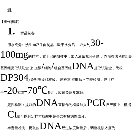
测。
【操作步
骤】
1.
样品制备
30-
用水充分
冲
洗生肉及生肉制品并吸干水分后，
取大约
100mg
的样本，置于已的研钵中，加入液氮充分研磨，
然后按照动物组织
/
/
DNA
基因组提取试剂盒
(如血液
细胞
组合基因组
提取试剂盒，天根
DP304
) 说明书提取核酸。 若样本
提取后不立即检测，也可存
-20
-70℃
于
℃或
备
用，应避免反复冻融。
DNA
PCR
定性检测：提取的
直接作为模板加入
反应液中，根据
Ct
值可以判定样
本核酸中是否含有猪源性成分。
DNA
半定量检测：提取的
经过浓
度测量后，调整核酸浓度为