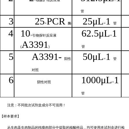
×核
酸扩增反应液
×
管
3
25
PCR
25
μ
L
1
×
酶
×
管
4
1
0
62.5
μL
1
×引物探针反应液
×
A
3391
(
)
管
5
A
33
9
1-
50μ
L
1
阳性
×
管
对照
6
1000μ
L
1
阴性对照
×
管
注意：不同批次试剂盒成分不
可混用！
【样本要
求】
从生肉及生肉制品的纯瘦肉部分中提取的核酸样品，均可使用本试剂盒进行检