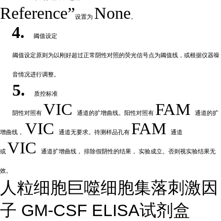
Reference”
None
设置为
。
4.
阈值设定
阈值
设定原则为以刚好超过正常阴性对照的荧光信号点为阈值线，或根据仪器噪
音情况进行调整。
5.
质控标准
VIC
FAM
阴性
对
照有
通道的扩增曲线。阳性对照有
通道的扩
VIC
FAM
增曲线，
通道无要求。待测样品孔有
通道
VIC
或
通道扩
增曲线，
排除假阴性的结果，
实验成立。否则视实验结果无
效。
人粒细胞巨噬细胞集落刺激因
子 GM-CSF ELISA试剂盒