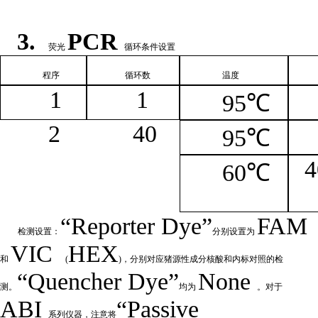
3.
PCR
荧光
循环条件设置
程序
循环
数
温
度
1
1
95℃
2
4
0
95℃
4
60℃
“
Reporter
Dye”
FAM
检测设置：
分别设置为
VIC
HEX
和
(
)，分别对应猪源性成分核酸和内标对照的检
“Quencher
Dye
”
None
测。
均为
。对于
ABI
“Passive
系列仪器，注意将