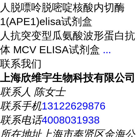
人脱嘌呤脱嘧啶核酸内切酶
1(APE1)elisa试剂盒
人抗突变型瓜氨酸波形蛋白抗
体 MCV ELISA试剂盒
...
联系我们
上海欣维宇生物科技有限公司
联系人
陈女士
联系手机
13122629876
联系电话
4008031938
所在地址
上海市奉贤区金海公