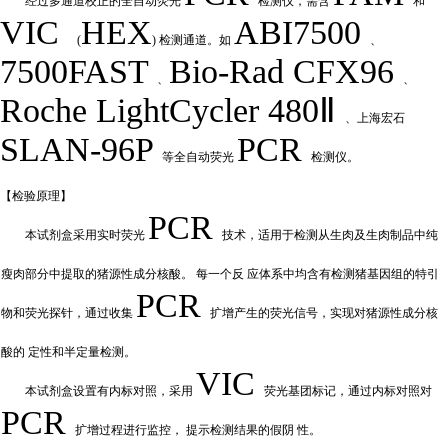
经过多通道校正的全自动荧
光
检测仪，需含
和
VIC
HEX
ABI7500
(
) 检测通道。如
、
7500FAST
Bio-Rad
CFX
9
6
、
、
Roche LightCycler 480Ⅱ
、上海宏石
SLAN-96P
PCR
等全自动荧光
检测仪。
【检验原
理】
PCR
本试剂盒采用实时荧
光
技术，适用于检测从生肉及生肉制品中纯
瘦肉部分中提取的猪源性成分核酸。
每一个反
应体系中均含有检测猪基因组的特引
PCR
物和荧光探针，通过收集
扩增产
生的荧光信号，实现对猪源性成分核
酸的
定性和
半定量检测。
VIC
本试剂盒设置有内标对照，采
用
荧光基团标记，通过内标对照对
PCR
扩增过程进行监控，
提示检测结果的假阴
性。