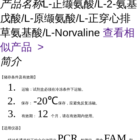
产品名称
L-正缬氨酸/L-2-氨基
戊酸/L-原缬氨酸/L-正穿心排
草氨基酸/L-Norvaline
查看相
似产品 >
简介
【储存条件及
有效期】
1.
运输：试剂盒必须在冷冻条件下运输
。
2.
-20℃
保存：
保存，应避免反复冻融
。
3.
12
有效期：
个月，请在有效期内使用
。
【适用仪
器】
PCR
FAM