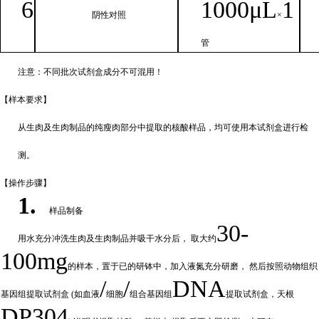
6
1000μ
L
1
阴性对照
×
管
注意：不同批次试剂盒成分不
可混用！
【样本要
求】
从生肉及生肉制品的纯瘦肉部分中提取的核酸样品，均可使用本试剂盒进行检
测。
【操作步
骤】
1.
样品制备
30-
用水充分
冲
洗生肉及生肉制品并吸干水分后，
取大约
100mg
的样本，置于已的研钵中，加入液氮充分研磨，
然后按照动物组织
/
/
DNA
基因组提取试剂盒
(如血液
细胞
组合基因组
提取试剂盒，天根
DP304