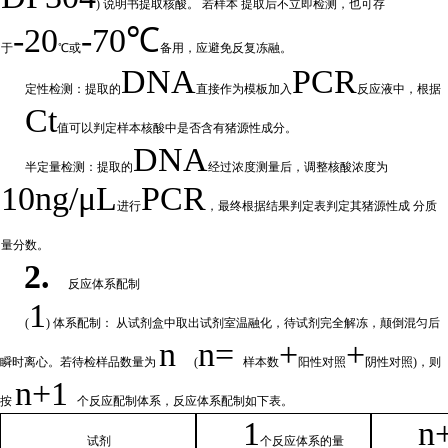
) 说明书提取核酸。 若样本
提取后不立即检测，也可存
-20
-70℃
于
℃或
备
用，应避免反复冻融。
DNA
PCR
定性检测：提取的
直接作为模板加入
反应液中，根据
Ct
值可以判定样
本核酸中是否含有猪源性成分。
DNA
半定量检测：提取的
经过浓
度测量后，调整核酸浓度为
10ng/μL
PCR
进行
，最终根据结果判定表判定其猪源性成
分质
量分数。
2.
反应体系配制
1
(
) 体系配制： 从试剂盒中取出试剂室温融化
，待试剂完全解冻，颠倒混匀后
n
n=
+
+
瞬时离心。若待检样品数量为
(
样本数
阳性对照
阴性对照
)，则
n
+1
按
个反应配制体系，反应体系配制如
下
表。
1
n
试剂
个
反应体系的量