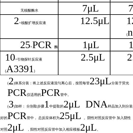
7μL
无核
酸酶水
2
1
2.5μL
1
×核
酸扩增反应液
n
(
25
PCR
1
μL
×
酶
1
0
2.
5μL
2
×引物探针反应液
A
3391
(
)
2
23μ
L
(
)体系分装：将上述反应液混匀离心后，按照每管
分装于荧光
PCR
PCR
仪适用的
管中。
3
1
2μ
L
DNA
(
)加样： 分别取步骤
中提取的
样品加入到分装
PCR
25μL
好的
管中，
总
反应体积为
。阴性对照反应管中
加入阴性
2μ
L
2μL
对照
，阳性对照反应管中加入相
应模板
。