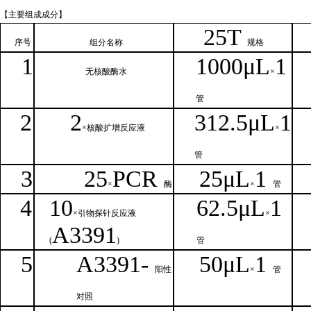
【主要组
成成分】
2
5T
序号
组分名
称
规格
1
1000μ
L
1
无核
酸酶水
×
管
2
2
312.5μ
L
1
×核
酸扩增反应液
×
管
3
25
PCR
25
μ
L
1
×
酶
×
管
4
1
0
62.5
μL
1
×引物探针反应液
×
A
3391
(
)
管
5
A
33
9
1-
50μ
L
1
阳性
×
管
对照