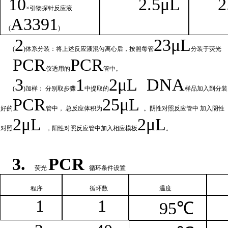
1
0
2.
5μL
2
×引物探针反应液
A
3391
(
)
2
23μ
L
(
)体系分装：将上述反应液混匀离心后，按照每管
分装于荧光
PCR
PCR
仪适用的
管中。
3
1
2μ
L
DNA
(
)加样： 分别取步骤
中提取的
样品加入到分装
PCR
25μL
好的
管中，
总
反应体积为
。阴性对照反应管中
加入阴性
2μ
L
2μL
对照
，阳性对照反应管中加入相
应模板
。
3.
PCR
荧光
循环条件设置
程序
循环
数
温
度
1
1
95℃