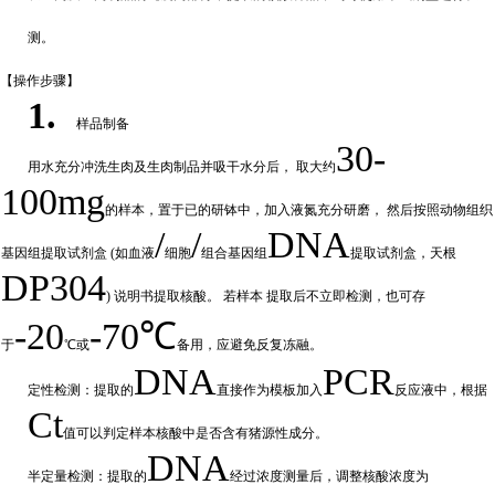
测。
【操作步
骤】
1.
样品制备
30-
用水充分
冲
洗生肉及生肉制品并吸干水分后，
取大约
100mg
的样本，置于已的研钵中，加入液氮充分研磨，
然后按照动物组织
/
/
DNA
基因组提取试剂盒
(如血液
细胞
组合基因组
提取试剂盒，天根
DP304
) 说明书提取核酸。 若样本
提取后不立即检测，也可存
-20
-70℃
于
℃或
备
用，应避免反复冻融。
DNA
PCR
定性检测：提取的
直接作为模板加入
反应液中，根据
Ct
值可以判定样
本核酸中是否含有猪源性成分。
DNA
半定量检测：提取的
经过浓
度测量后，调整核酸浓度为