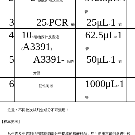
×核
酸扩增反应液
×
管
3
25
PCR
25
μ
L
1
×
酶
×
管
4
1
0
62.5
μL
1
×引物探针反应液
×
A
3391
(
)
管
5
A
33
9
1-
50μ
L
1
阳性
×
管
对照
6
1000μ
L
1
阴性对照
×
管
注意：不同批次试剂盒成分不
可混用！
【样本要
求】
从生肉及生肉制品的纯瘦肉部分中提取的核酸样品，均可使用本试剂盒进行检