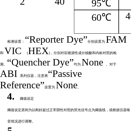
2
4
0
95℃
4
60℃
“
Reporter
Dye”
FAM
检测设置：
分别设置为
VIC
HEX
和
(
)，分别对应猪源性成分核酸和内标对照的检
“Quencher
Dye
”
None
测。
均为
。对于
ABI
“Passive
系列仪器，注意将
Reference”
None
设置为
。
4.
阈值设定
阈值
设定原则为以刚好超过正常阴性对照的荧光信号点为阈值线，或根据仪器噪
音情况进行调整。
5.