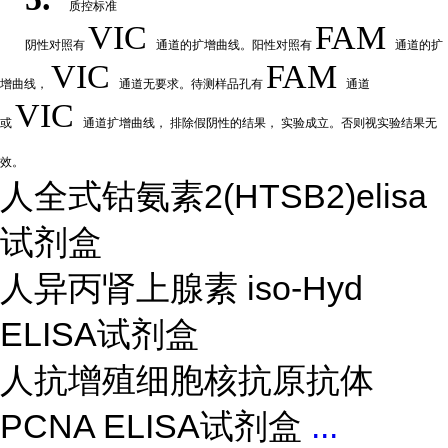
质控标准
VIC
FAM
阴性
对
照有
通道的扩增曲线。阳性对照有
通道的扩
VIC
FAM
增曲线，
通道无要求。待测样品孔有
通道
VIC
或
通道扩
增曲线，
排除假阴性的结果，
实验成立。否则视实验结果无
效。
人全式钴氨素2(HTSB2)elisa
试剂盒
人异丙肾上腺素 iso-Hyd
ELISA试剂盒
人抗增殖细胞核抗原抗体
PCNA ELISA试剂盒
...