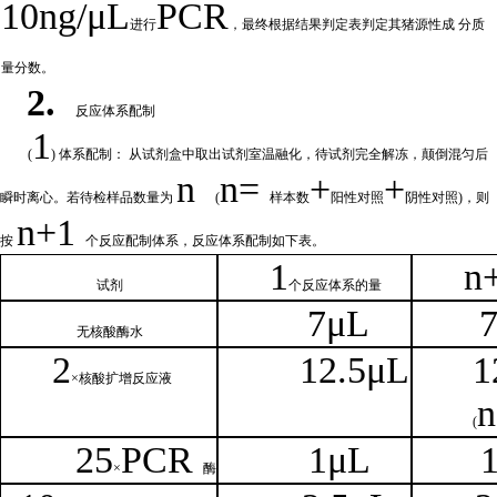
10ng/μL
PCR
进行
，最终根据结果判定表判定其猪源性成
分质
量分数。
2.
反应体系配制
1
(
) 体系配制： 从试剂盒中取出试剂室温融化
，待试剂完全解冻，颠倒混匀后
n
n=
+
+
瞬时离心。若待检样品数量为
(
样本数
阳性对照
阴性对照
)，则
n
+1
按
个反应配制体系，反应体系配制如
下
表。
1
n
试剂
个
反应体系的量
7μL
无核
酸酶水
2
1
2.5μL
1
×核
酸扩增反应液
n
(
25
PCR
1
μL
×
酶