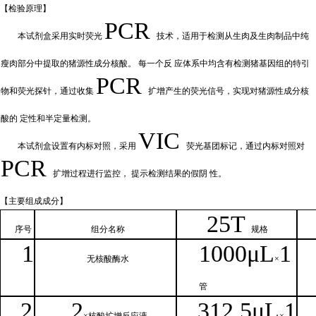
【检验原
理】
PCR
本试剂盒采用实时荧
光
技术，适用于检测从生肉及生肉制品中纯
瘦肉部分中提取的猪源性成分核酸。
每一个反
应体系中均含有检测猪基因组的特引
PCR
物和荧光探针，通过收集
扩增产
生的荧光信号，实现对猪源性成分核
酸的
定性和
半定量检测。
VIC
本试剂盒设置有内标对照，采
用
荧光基团标记，通过内标对照对
PCR
扩增过程进行监控，
提示检测结果的假阴
性。
【主要组
成成分】
2
5T
序号
组分名
称
规格
1
1000μ
L
1
无核
酸酶水
×
管
2
2
312.5μ
L
1