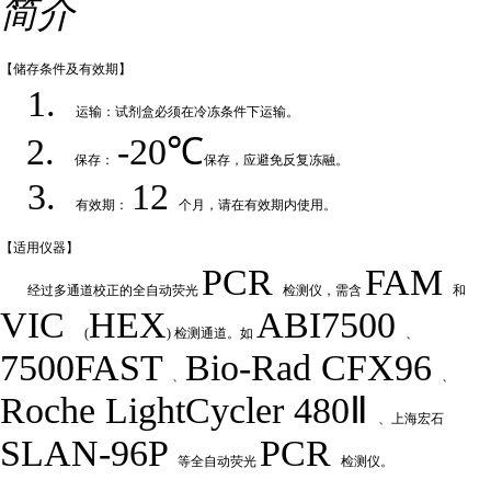
简介
【储存条件及
有效期】
1.
运输：试剂盒必须在冷冻条件下运输
。
2.
-20℃
保存：
保存，应避免反复冻融
。
3.
12
有效期：
个月，请在有效期内使用
。
【适用仪
器】
PCR
FAM
经过多通道校正的全自动荧
光
检测仪，需含
和
VIC
HEX
ABI7500
(
) 检测通道。如
、
7500FAST
Bio-Rad
CFX
9
6
、
、
Roche LightCycler 480Ⅱ
、上海宏石
SLAN-96P
PCR
等全自动荧光
检测仪。