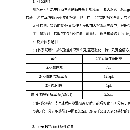
1.
样品制备
用水充分
冲
洗生肉及生肉制品并吸干水分后，
取大约
30- 100mg
核酸。 若样本
提取后不立即检测，也可存于
-20
℃或
-70℃
备
用，应
定性检测：提取的
DNA
直接作为模板加入
PCR
反应液中，根据
C
半定量检测：提取的
DNA
经过浓
度测量后，调整核酸浓度为
10n
2.
反应体系配制
(
1
) 体系配制： 从试剂盒中取出试剂室温融化
，待试剂完全解冻
试剂
1
个
反应体系的量
无核
酸酶水
7μL
2
×核
酸扩增反应液
1
2.5μL
25
×
PCR
酶
1
μL
1
0
×引物探针反应液(
A
3391
)
2.
5μL
(
2
)体系分装：将上述反应液混匀离心后，按照每管
23μ
L
分装于
(
3
)加样： 分别取步骤
1
中提取的
2μ
L
DNA
样品加入到分装好的
P
3.
荧光
PCR
循环条件设置