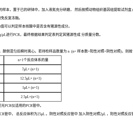
的样本，置于已的研钵中，加入液氮充分研磨，
然后按照动物组织基因组提取试剂盒
避免反复冻融。
t
值可以判定样
本核酸中是否含有猪源性成分。
g/μL
进行
PCR
，最终根据结果判定表判定其猪源性成
分质量分数。
，颠倒混匀后瞬时离心。若待检样品数量为
n
(
n=
样本数
+
阳性对照
+
阴性对照
)，则
n+1
个反应体系的量
7μ
L
× (
n
+1
)
12.5μ
L
× (
n+1
)
1
μL
× (
n+1
)
2
.5μ
L
×(
n
+1
)
荧光
PCR
仪适用的
PCR
管中。
CR
管中，
总
反应体积为
25μL
。阴性对照反应管中
加入阴性对照
2μ
L
，阳性对照反应