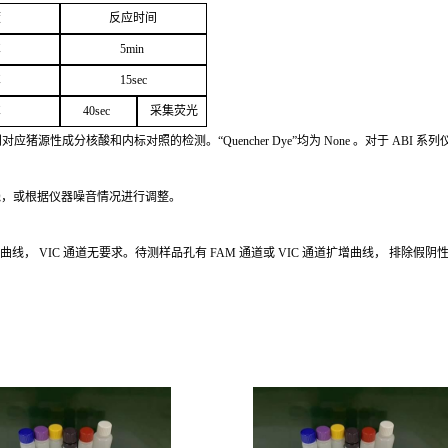
度
反应
时间
℃
5
min
℃
1
5
sec
℃
4
0sec
采
集荧光
别对应猪源性成分核酸和内标对照的检测。
“Quencher
Dye
”
均为
None
。对于
ABI
系列
线，或根据仪器噪音情况进行调整。
增曲线，
VIC
通道无要求。待测样品孔有
FAM
通道或
VIC
通道扩
增曲线，
排除假阴