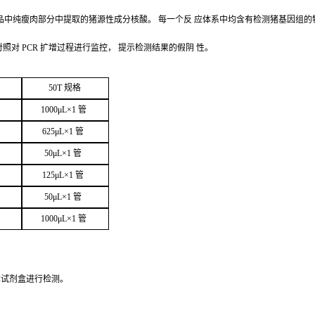
品中纯瘦肉部分中提取的猪源性成分核酸。
每一个反
应体系中均含有检测猪基因组的
对照对
PCR
扩增过程进行监控，
提示检测结果的假阴
性。
50
T
规
格
1000μ
L
×
1
管
625μ
L
×
1
管
50μ
L
×
1
管
125μ
L
×
1
管
50μ
L
×
1
管
1000μ
L
×
1
管
本试剂盒进行检
测。