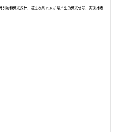
特引物和荧光探针，通过收集
PCR
扩增产
生的荧光信号，实现对猪