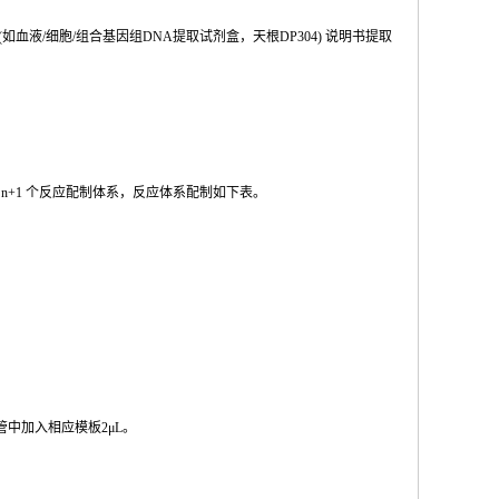
(如血液
/
细胞
/
组合基因组
DNA
提取试剂盒，天根
DP304
) 说明书提取
按
n
+1
个反应配制体系，反应体系配制如
下
表。
管中加入相
应模板
2μL
。