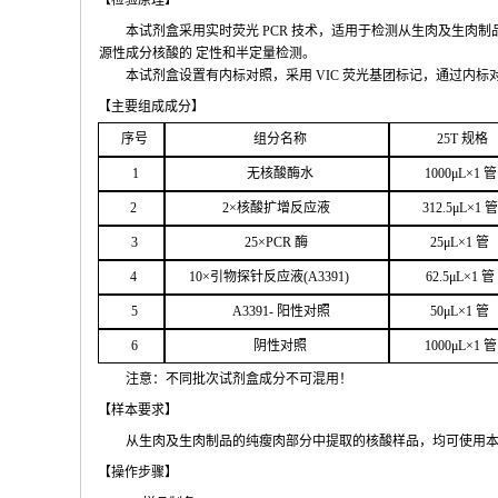
【检验原
理】
本试剂盒采用实时荧
光
PCR
技术，适用于检测从生肉及生肉制
源性成分核酸的
定性和
半定量检测。
本试剂盒设置有内标对照，采
用
VIC
荧光基团标记，通过内标
【主要组
成成分】
序号
组分名
称
2
5T
规格
1
无核
酸酶水
1000μ
L
×
1
管
2
2
×核
酸扩增反应液
312.5μ
L
×
1
管
3
25
×
PCR
酶
25
μ
L
×
1
管
4
1
0
×引物探针反应液(
A
3391
)
62.5
μL
×
1
管
5
A
33
9
1-
阳性对照
50μ
L
×
1
管
6
阴性对照
1000μ
L
×
1
管
注意：不同批次试剂盒成分不
可混用！
【样本要
求】
从生肉及生肉制品的纯瘦肉部分中提取的核酸样品，均可使用
【操作步
骤】