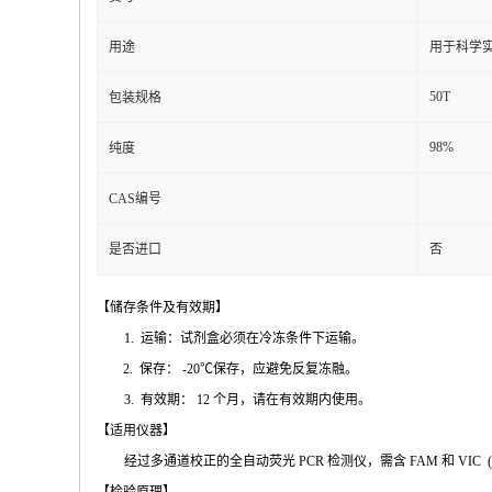
用途
用于科学实
50T
包装规格
98%
纯度
CAS编号
是否进口
否
【储存条件及
有效期】
1.
运输：试剂盒必须在冷冻条件下运输
。
2.
保存：
-20℃
保存，应避免反复冻融
。
3.
有效期：
12
个月，请在有效期内使用
。
【适用仪
器】
经过多通道校正的全自动荧
光
PCR
检测仪，需含
FAM
和
VIC
(