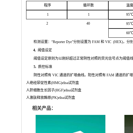
程序
循环
数
温
1
1
95
2
4
0
95
60
检测设置：
“
Reporter
Dye”
分别设置为
FAM
和
VIC
(
HEX
)，分
4.
阈值设定
阈值
设定原则为以刚好超过正常阴性对照的荧光信号点为阈值
5.
质控标准
阴性
对
照有
VIC
通道的扩增曲线。阳性对照有
FAM
通道的扩
人绝经尿促性素(HMG)elisa试剂盒
人肝细胞生长因子(HGF)elisa试剂盒
人激肽释放酶原(PK)elisa试剂盒
相关产品：