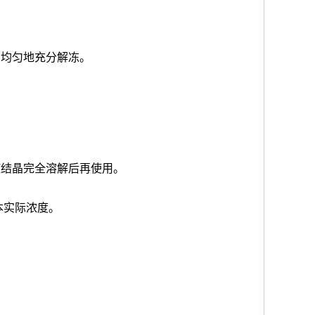
品均匀地充分解冻。
使结晶完全溶解后再使用。
本实际浓度
。