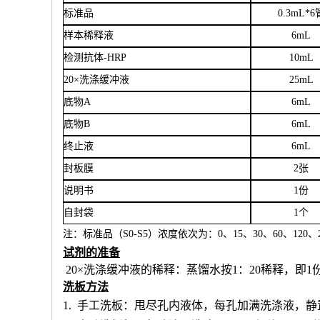
标准品
0.3mL*6
样本稀释液
6
mL
检测抗体
-HRP
10mL
20×洗涤缓冲液
25mL
底物
A
6mL
底物
B
6mL
终止液
6mL
封板膜
2张
说明书
1份
自封袋
1个
注：标准品（
S0-S5）浓度
依次
为：
0、15、30、60、120、2
试剂的准备
20×洗涤缓冲液的稀释：蒸馏水按1：20稀释，即1
洗板方法
1.
手工洗板：甩尽孔内液体，每孔加满洗涤液，静