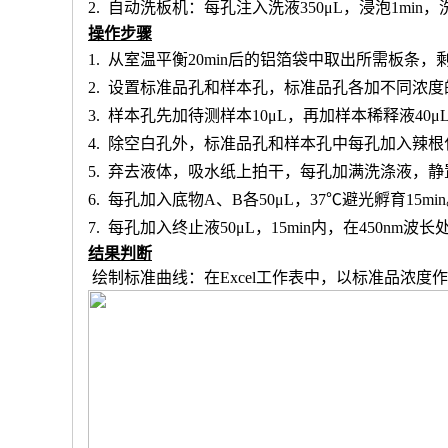
2.
自动洗板机：每孔注入洗液
350μL，浸泡1min
操作步骤
1.
从室温平衡
20min后的铝箔袋中取出所需板条
2.
设置标准品孔和样本孔
，标准品孔各加不同浓度
3.
样本孔先加
待测样本
10μL，再
加样本稀释液
4
0μ
4.
除空白孔外，
标准品孔和样本孔中每孔加入辣根
5.
弃去液体，吸水纸上拍干，每孔加满洗涤液，静
6.
每孔加入底物
A、B各50μL，37℃避光孵育15mi
7.
每孔加入终止液
50μL，15min内，在450nm
结果判断
绘制标准曲线：在
Excel工作表中，以标准品浓