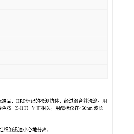
标准品、HRP标记的检测抗体，经过温育并洗涤。用
羟色胺（
5-HT
）
呈正相关。用酶标仪在
450nm 波长
和红细胞迅速小心地分离。