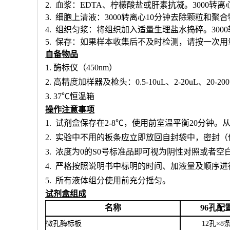
2. 血浆：EDTA、柠檬酸盐或肝素抗凝。3000转离
3. 细胞上清液：3000转离心10分钟去除颗粒和聚
4. 组织匀浆：将组织加入适量生理盐水捣碎。300
5. 保存：如果样本收集后不及时检测，请按一次
自备物品
1.
酶标仪（
450nm）
2.
高精度加样器及枪头：
0.5-10uL、2-20uL、20-20
3.
37℃恒温箱
操作注意事项
1.
试剂盒保存在
2-8℃，使用前室温平衡20分钟
2.
实验中不用的板条应立即放回自封袋中，密封（
3.
浓度为
0的S0号标准品即可视为阴性对照或者空
4.
严格按照说明书中标明的时间、加液量及顺序进
5.
所有液体组分使用前充分摇匀。
试剂盒组成
名称
96孔配
微孔酶标板
12孔×8