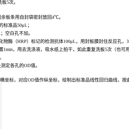
，洗板5次。
，剩余板条用自封袋密封放回4℃。
的标准品
50μL；
L；
空白孔不加。
化物酶（
HRP）标记的检测抗体100μL，用封板膜封住反应孔，3
置
1min，甩去洗涤液，吸水纸上拍干，如此重复洗板5次（也可
n。
波长处测定各孔的OD值。
度作横坐标，对应OD值作纵坐标，绘制出标准品线性回归曲线，