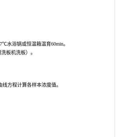
7℃水浴锅或恒温箱温育60min。
用洗板机洗板）。
按曲线方程计算各样本浓度值。