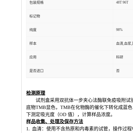
48T 96T
包装规格
标记物
98%
纯度
样本
血清,血浆
应用
科研
是否进口
否
检测原理
试剂盒采用双抗体一步夹心法酶联免疫吸附试
底物TMB显色，TMB在化物酶的催化下转化成蓝
下测定吸光度（OD 值），计算样品浓度。
样品收集、处理及保存方法
1. 血清：使用不含热原和内毒素的试管，操作过程