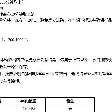
心30分钟取上清。
合物。
0转离心10分钟取上清。
用量分装，冻存于-20℃，避免反复冻融，在室温下解冻并确保样
0uL、200-1000uL
。从冰箱取出的浓缩洗涤液会有结晶，这属于正常现象，水浴加热
低温干燥）保存。
白；按照说明书操作时样本已经稀释5倍，最终结果乘以5才是样
行温育操作。
置
48孔配置
备注
条
12孔×4条
无