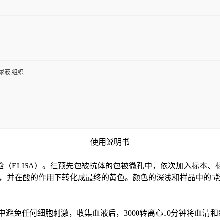
,尿液,组织
使用说明书
验（
ELISA）。往预先包被抗体的包被微孔中，依次加入标本、
色，并在酸的作用下转化成最终的黄色。颜色的深浅和样品中的
5
中避免任何细胞刺激，收集血液后，3000转离心10分钟将血清