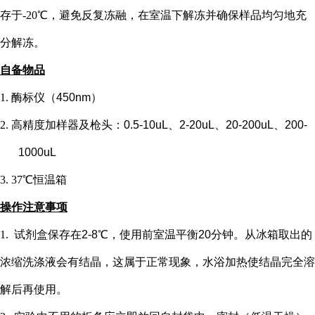
存于-20℃，避免反复冻融，在室温下解冻并确保样品均匀地充
分解冻。
自备物品
1.
酶标仪（
450nm）
2.
高精度加样器及枪头：
0.5-10uL、2-20uL、20-200uL、200-
1000uL
3.
37℃恒温箱
操作注意事项
1.
试剂盒保存在
2-8℃，使用前室温平衡20分钟。从冰箱取出的
浓缩洗涤液会有结晶，这属于正常现象，水浴加热使结晶完全溶
解后再使用。