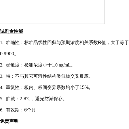
试剂盒性能
1.
准确性：标准品线性回归与预期浓度相关系数
R值，大于等于
0.9900。
2.
灵敏度：检测浓度小于
1.0 ng/mL
。
3.
特：不与其它可溶性结构类似物交叉反应。
4.
重复性：板内、板间变异系数均小于
15%。
5.
贮藏：
2-8℃，避光防潮保存。
6.
有效期：
6个月
免责声明