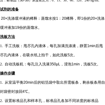
注：标准品（
S0-S5）浓度
依次
为：
0、15、30、60、120、240 ng/mL
试剂的准备
20×洗涤缓冲液的稀释：蒸馏水按1：20稀释，即1份的20×洗涤
缓冲液加19份的蒸馏水。
洗板方法
1.
手工洗板：甩尽孔内液体，每孔加满洗涤液，静置
1min后甩
尽孔内液体，在吸水纸上拍干，如此洗板5次。
2.
自动洗板机：每孔注入洗液
350μL，浸泡1min，洗板5次。
操作步骤
1.
从室温平衡
20min后的铝箔袋中取出所需板条，剩余板条用自
封袋密封放回4℃。
2.
设置标准品孔和样本孔
，标准品孔各加不同浓度的标准品