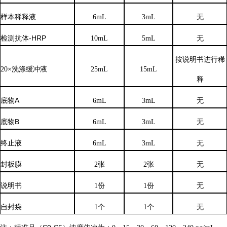
样本稀释液
6
mL
3
mL
无
检测抗体
-HRP
10mL
5mL
无
按说明书进行稀
20×洗涤缓冲液
25mL
15mL
释
底物
A
6mL
3mL
无
底物
B
6mL
3mL
无
终止液
6mL
3mL
无
封板膜
2张
2张
无
说明书
1份
1份
无
自封袋
1个
1个
无