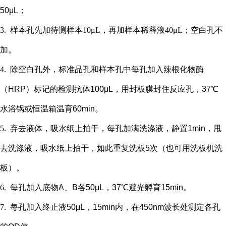
50μL；
3.
样本孔先加
待测样本
10μL，再
加样本稀释液
4
0μL；
空白孔不
加。
4.
除空白孔外，
标准品孔和样本孔中每孔加入辣根化物酶
（
HRP）标记的检测抗体100μL，用封板膜封住反应孔，37℃
水浴锅或恒温箱温育60min。
5.
弃去液体，吸水纸上拍干，每孔加满洗涤液，静置
1min，甩
去洗涤液，吸水纸上拍干，如此重复洗板5次（也可用洗板机洗
板）。
6.
每孔加入底物
A、B各50μL，37℃避光孵育15min。
7.
每孔加入终止液
50μL，15min内，在450nm波长处测定各孔