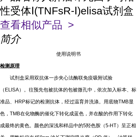
性受体Ⅰ(TNFsR-Ⅰ)elisa试剂盒
查看相似产品 >
简介
使用说明书
检测原理
试剂盒采用双抗体一步夹心法酶联免疫吸附试验
（
ELISA）。往预先包被抗体的包被微孔中，依次加入标本、标
准品、HRP标记的检测抗体，经过温育并洗涤。用底物TMB显
色，TMB在化物酶的催化下转化成蓝色，并在酸的作用下转化
成最终的黄色。颜色的深浅和样品中的
5
羟色胺（
5-HT
）
呈正相