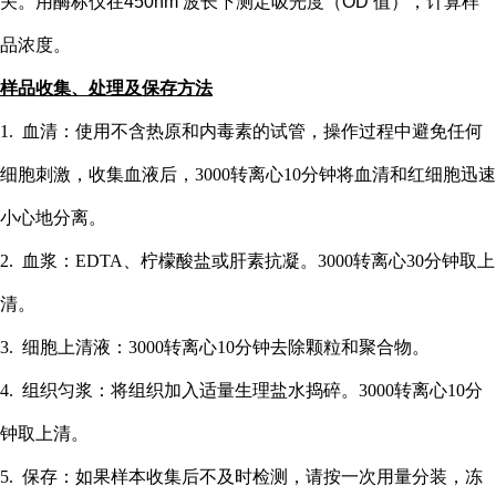
关。用酶标仪在
450nm 波长下测定吸光度（OD 值），计算样
品浓度。
样品收集、处理及保存方法
1. 血清：使用不含热原和内毒素的试管，操作过程中避免任何
细胞刺激，收集血液后，3000转离心10分钟将血清和红细胞迅速
小心地分离。
2. 血浆：EDTA、柠檬酸盐或肝素抗凝。3000转离心30分钟取上
清。
3. 细胞上清液：3000转离心10分钟去除颗粒和聚合物。
4. 组织匀浆：将组织加入适量生理盐水捣碎。3000转离心10分
钟取上清。
5. 保存：如果样本收集后不及时检测，请按一次用量分装，冻