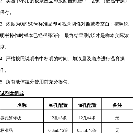
2.
实验中不用的板条应立即放回自封袋中，密封（低温干燥）
保存。
3.
浓度为
0的S0号标准品即可视为阴性对照或者空白；按照说
明书操作时样本已经稀释5倍，最终结果乘以5才是样本实际浓
度
。
4.
严格按照说明书中标明的时间、加液量及顺序进行温育操
作。
5.
所有液体组分使用前充分摇匀。
试剂盒组成
名称
96孔配置
48孔配置
备注
微孔酶标板
12孔×8条
12孔×4条
无
标准品
0.3mL*6管
0.3mL*6管
无