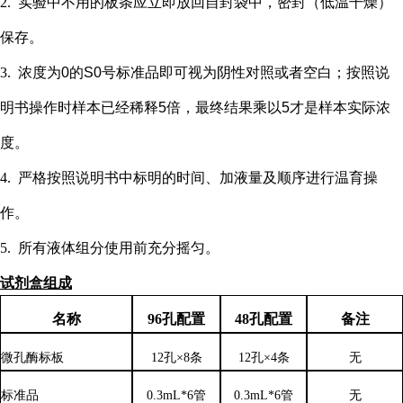
2.
实验中不用的板条应立即放回自封袋中，密封（低温干燥）
保存。
3.
浓度为
0的S0号标准品即可视为阴性对照或者空白；按照说
明书操作时样本已经稀释5倍，最终结果乘以5才是样本实际浓
度
。
4.
严格按照说明书中标明的时间、加液量及顺序进行温育操
作。
5.
所有液体组分使用前充分摇匀。
试剂盒组成
名称
96孔配置
48孔配置
备注
微孔酶标板
12孔×8条
12孔×4条
无
标准品
0.3mL*6管
0.3mL*6管
无