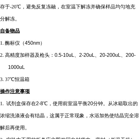
存于-20℃，避免反复冻融，在室温下解冻并确保样品均匀地充
分解冻。
自备物品
1.
酶标仪（
450nm）
2.
高精度加样器及枪头：
0.5-10uL、2-20uL、20-200uL、200-
1000uL
3.
37℃恒温箱
操作注意事项
1.
试剂盒保存在
2-8℃，使用前室温平衡20分钟。从冰箱取出的
浓缩洗涤液会有结晶，这属于正常现象，水浴加热使结晶完全溶
解后再使用。