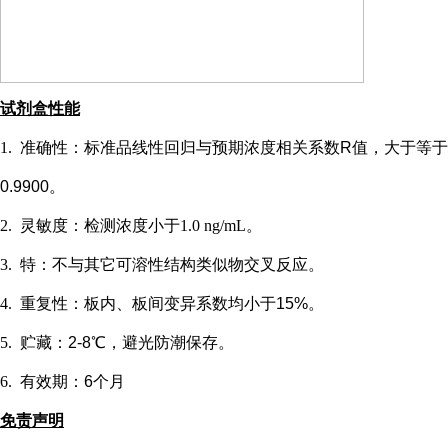
试剂盒性能
1.
准确性：标准品线性回归与预期浓度相关系数
R值，大于等于
0.9900。
2.
灵敏度：检测浓度小于
1.0 ng/mL
。
3.
特：不与其它可溶性结构类似物交叉反应。
4.
重复性：板内、板间变异系数均小于
15%。
5.
贮藏：
2-8℃，避光防潮保存。
6.
有效期：
6个月
免责声明