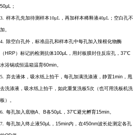
50μL；
3.
样本孔先加
待测样本
10μL，再
加样本稀释液
4
0μL；
空白孔不
加。
4.
除空白孔外，
标准品孔和样本孔中每孔加入辣根化物酶
（
HRP）标记的检测抗体100μL，用封板膜封住反应孔，37℃
水浴锅或恒温箱温育60min。
5.
弃去液体，吸水纸上拍干，每孔加满洗涤液，静置
1min，甩
去洗涤液，吸水纸上拍干，如此重复洗板5次（也可用洗板机洗
板）。
6.
每孔加入底物
A、B各50μL，37℃避光孵育15min。
7.
每孔加入终止液
50μL，15min内，在450nm波长处测定各孔