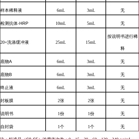
样本稀释液
6
mL
3
mL
无
检测抗体
-HRP
10mL
5mL
无
按说明书进行稀
20×洗涤缓冲液
25mL
15mL
释
底物
A
6mL
3mL
无
底物
B
6mL
3mL
无
终止液
6mL
3mL
无
封板膜
2张
2张
无
说明书
1份
1份
无
自封袋
1个
1个
无