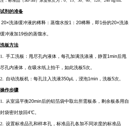
注：标准品（
S0-S5）浓度
依次
为：
0、15、30、60、120、240 ng/mL
试剂的准备
20×洗涤缓冲液的稀释：蒸馏水按1：20稀释，即1份的20×洗涤
缓冲液加19份的蒸馏水。
洗板方法
1.
手工洗板：甩尽孔内液体，每孔加满洗涤液，静置
1min后甩
尽孔内液体，在吸水纸上拍干，如此洗板5次。
2.
自动洗板机：每孔注入洗液
350μL，浸泡1min，洗板5次。
操作步骤
1.
从室温平衡
20min后的铝箔袋中取出所需板条，剩余板条用自
封袋密封放回4℃。
2.
设置标准品孔和样本孔
，标准品孔各加不同浓度的标准品