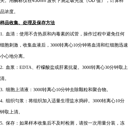
关。用酶标仪在
450nm 波长下测定吸光度（OD 值），计算样
品浓度。
样品收集、处理及保存方法
1. 血清：使用不含热原和内毒素的试管，操作过程中避免任何
细胞刺激，收集血液后，3000转离心10分钟将血清和红细胞迅速
小心地分离。
2. 血浆：EDTA、柠檬酸盐或肝素抗凝。3000转离心30分钟取上
清。
3. 细胞上清液：3000转离心10分钟去除颗粒和聚合物。
4. 组织匀浆：将组织加入适量生理盐水捣碎。3000转离心10分
钟取上清。
5. 保存：如果样本收集后不及时检测，请按一次用量分装，冻