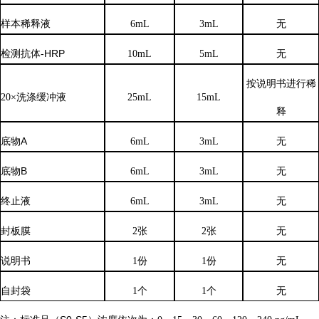
样本稀释液
6
mL
3
mL
无
检测抗体
-HRP
10mL
5mL
无
按说明书进行稀
20×洗涤缓冲液
25mL
15mL
释
底物
A
6mL
3mL
无
底物
B
6mL
3mL
无
终止液
6mL
3mL
无
封板膜
2张
2张
无
说明书
1份
1份
无
自封袋
1个
1个
无