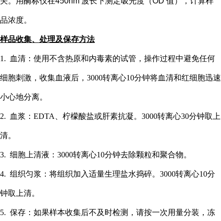
关。用酶标仪在
450nm 波长下测定吸光度（OD 值），计算样
品浓度。
样品收集、处理及保存方法
1. 血清：使用不含热原和内毒素的试管，操作过程中避免任何
细胞刺激，收集血液后，3000转离心10分钟将血清和红细胞迅速
小心地分离。
2. 血浆：EDTA、柠檬酸盐或肝素抗凝。3000转离心30分钟取上
清。
3. 细胞上清液：3000转离心10分钟去除颗粒和聚合物。
4. 组织匀浆：将组织加入适量生理盐水捣碎。3000转离心10分
钟取上清。
5. 保存：如果样本收集后不及时检测，请按一次用量分装，冻