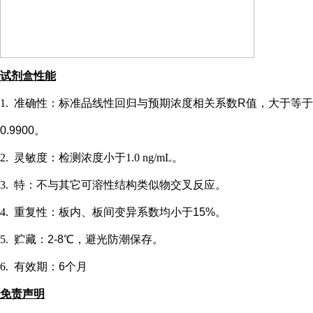
试剂盒性能
1.
准确性：标准品线性回归与预期浓度相关系数
R值，大于等于
0.9900。
2.
灵敏度：检测浓度小于
1.0 ng/mL
。
3.
特：不与其它可溶性结构类似物交叉反应。
4.
重复性：板内、板间变异系数均小于
15%。
5.
贮藏：
2-8℃，避光防潮保存。
6.
有效期：
6个月
免责声明