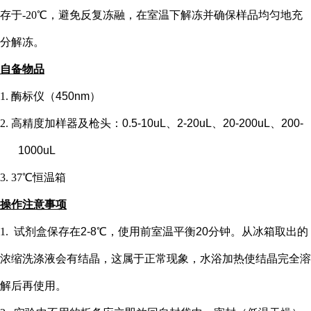
存于-20℃，避免反复冻融，在室温下解冻并确保样品均匀地充
分解冻。
自备物品
1.
酶标仪（
450nm）
2.
高精度加样器及枪头：
0.5-10uL、2-20uL、20-200uL、200-
1000uL
3.
37℃恒温箱
操作注意事项
1.
试剂盒保存在
2-8℃，使用前室温平衡20分钟。从冰箱取出的
浓缩洗涤液会有结晶，这属于正常现象，水浴加热使结晶完全溶
解后再使用。