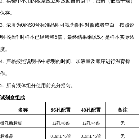
2.
实验中不用的板条应立即放回自封袋中，密封（低温干燥）
保存。
3.
浓度为
0的S0号标准品即可视为阴性对照或者空白；按照说
明书操作时样本已经稀释5倍，最终结果乘以5才是样本实际浓
度
。
4.
严格按照说明书中标明的时间、加液量及顺序进行温育操
作。
5.
所有液体组分使用前充分摇匀。
试剂盒组成
名称
96孔配置
48孔配置
备注
微孔酶标板
12孔×8条
12孔×4条
无
标准品
0.3mL*6管
0.3mL*6管
无