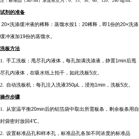
注：标准品（
S0-S5）浓度
依次
为：
0、15、30、60、120、240 ng/mL
试剂的准备
20×洗涤缓冲液的稀释：蒸馏水按1：20稀释，即1份的20×洗涤
缓冲液加19份的蒸馏水。
洗板方法
1.
手工洗板：甩尽孔内液体，每孔加满洗涤液，静置
1min后甩
尽孔内液体，在吸水纸上拍干，如此洗板5次。
2.
自动洗板机：每孔注入洗液
350μL，浸泡1min，洗板5次。
操作步骤
1.
从室温平衡
20min后的铝箔袋中取出所需板条，剩余板条用自
封袋密封放回4℃。
2.
设置标准品孔和样本孔
，标准品孔各加不同浓度的标准品