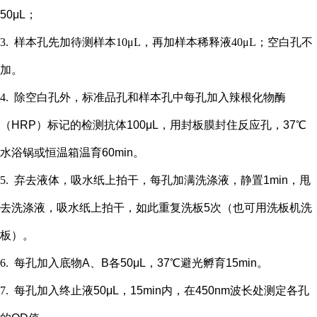
50μL；
3.
样本孔先加
待测样本
10μL，再
加样本稀释液
4
0μL；
空白孔不
加。
4.
除空白孔外，
标准品孔和样本孔中每孔加入辣根化物酶
（
HRP）标记的检测抗体100μL，用封板膜封住反应孔，37℃
水浴锅或恒温箱温育60min。
5.
弃去液体，吸水纸上拍干，每孔加满洗涤液，静置
1min，甩
去洗涤液，吸水纸上拍干，如此重复洗板5次（也可用洗板机洗
板）。
6.
每孔加入底物
A、B各50μL，37℃避光孵育15min。
7.
每孔加入终止液
50μL，15min内，在450nm波长处测定各孔