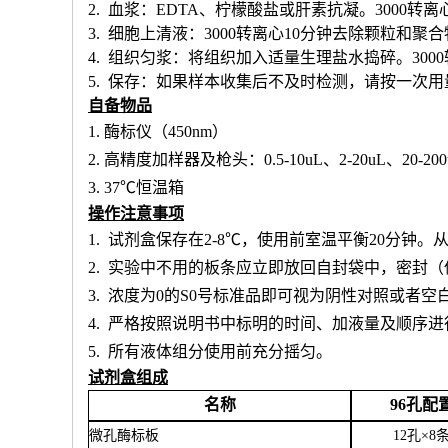
2. 血浆：EDTA、柠檬酸盐或肝素抗凝。3000转离
3. 细胞上清液：3000转离心10分钟去除颗粒和聚
4. 组织匀浆：将组织加入适量生理盐水捣碎。300
5. 保存：如果样本收集后不及时检测，请按一次
自备物品
1.
酶标仪（
450nm）
2.
高精度加样器及枪头：
0.5-10uL、2-20uL、20-20
3.
37℃恒温箱
操作注意事项
1.
试剂盒保存在
2-8℃，使用前室温平衡20分钟
2.
实验中不用的板条应立即放回自封袋中，密封（
3.
浓度为
0的S0号标准品即可视为阴性对照或者空
4.
严格按照说明书中标明的时间、加液量及顺序进
5.
所有液体组分使用前充分摇匀。
试剂盒组成
名称
96孔配
微孔酶标板
12孔×8