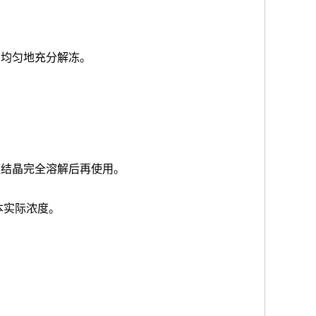
品均匀地充分解冻。
使结晶完全溶解后再使用。
本实际浓度
。