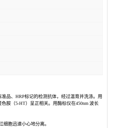
标准品、HRP标记的检测抗体，经过温育并洗涤。用
羟色胺（
5-HT
）
呈正相关。用酶标仪在
450nm 波长
和红细胞迅速小心地分离。