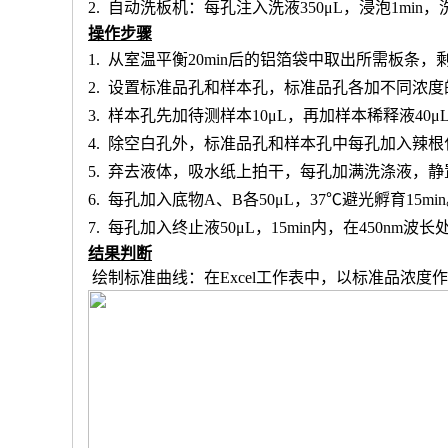
2.
自动洗板机：每孔注入洗液
350μL，浸泡1min
操作步骤
1.
从室温平衡
20min后的铝箔袋中取出所需板条
2.
设置标准品孔和样本孔
，标准品孔各加不同浓度
3.
样本孔先加
待测样本
10μL，再
加样本稀释液
4
0μ
4.
除空白孔外，
标准品孔和样本孔中每孔加入辣根
5.
弃去液体，吸水纸上拍干，每孔加满洗涤液，静
6.
每孔加入底物
A、B各50μL，37℃避光孵育15mi
7.
每孔加入终止液
50μL，15min内，在450nm
结果判断
绘制标准曲线：在
Excel工作表中，以标准品浓