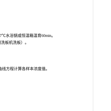
7℃水浴锅或恒温箱温育60min。
用洗板机洗板）。
按曲线方程计算各样本浓度值。