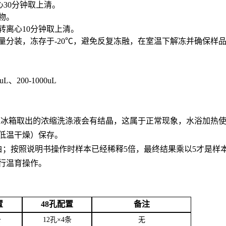
心30分钟取上清。
合物。
0转离心10分钟取上清。
用量分装，冻存于-20℃，避免反复冻融，在室温下解冻并确保样
0uL、200-1000uL
。从冰箱取出的浓缩洗涤液会有结晶，这属于正常现象，水浴加热
低温干燥）保存。
白；按照说明书操作时样本已经稀释5倍，最终结果乘以5才是样
行温育操作。
置
48孔配置
备注
条
12孔×4条
无