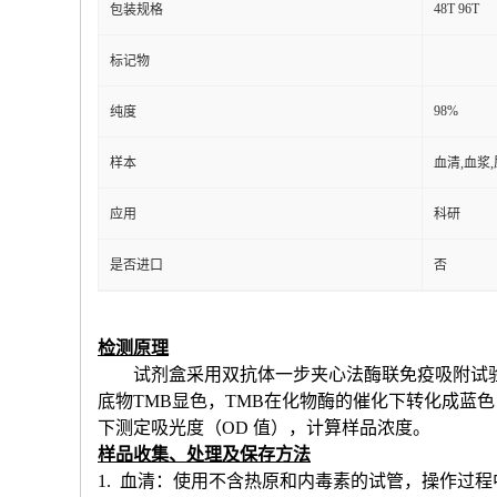
48T 96T
包装规格
标记物
98%
纯度
样本
血清,血浆
应用
科研
是否进口
否
检测原理
试剂盒采用双抗体一步夹心法酶联免疫吸附试
底物TMB显色，TMB在化物酶的催化下转化成蓝
下测定吸光度（OD 值），计算样品浓度。
样品收集、处理及保存方法
1. 血清：使用不含热原和内毒素的试管，操作过程