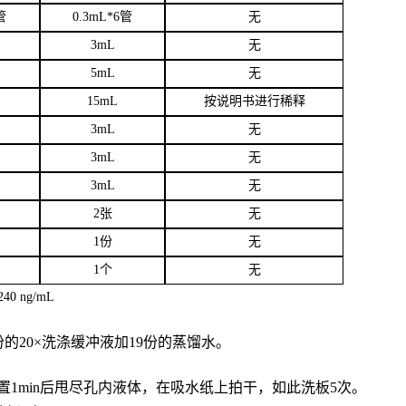
管
0.3mL*6管
无
3
mL
无
5mL
无
15mL
按说明书进行稀释
3mL
无
3mL
无
3mL
无
2张
无
1份
无
1个
无
40 ng/mL
份的20×洗涤缓冲液加19份的蒸馏水。
置
1min后甩尽孔内液体，在吸水纸上拍干，如此洗板5次。