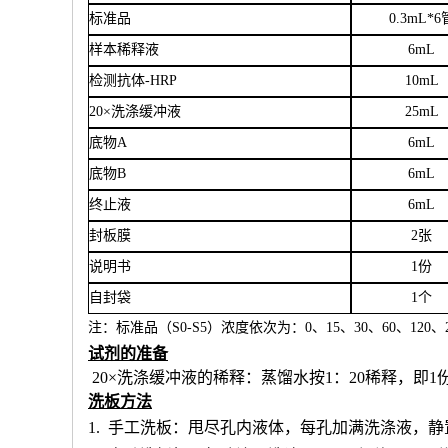
标准品
0.3mL*6
样本稀释液
6
mL
检测抗体
-HRP
10mL
20×洗涤缓冲液
25mL
底物
A
6mL
底物
B
6mL
终止液
6mL
封板膜
2张
说明书
1份
自封袋
1个
注：标准品（
S0-S5）浓度
依次
为：
0、15、30、60、120、2
试剂的准备
20×洗涤缓冲液的稀释：蒸馏水按1：20稀释，即1
洗板方法
1.
手工洗板：甩尽孔内液体，每孔加满洗涤液，静