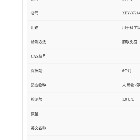
XEY-3721
货号
用途
用于科学实
检测方法
酶联免疫
CAS编号
保质期
6个月
适应物种
人 动物 
1.0 U/L
检测限
数量
英文名称