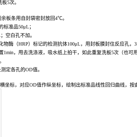
，洗板5次。
，剩余板条用自封袋密封放回4℃。
的标准品
50μL；
L；
空白孔不加。
化物酶（
HRP）标记的检测抗体100μL，用封板膜封住反应孔，3
置
1min，甩去洗涤液，吸水纸上拍干，如此重复洗板5次（也可
n。
波长处测定各孔的OD值。
度作横坐标，对应OD值作纵坐标，绘制出标准品线性回归曲线，