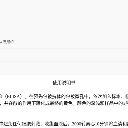
,尿液,组织
使用说明书
验（
ELISA）。往预先包被抗体的包被微孔中，依次加入标本、
色，并在酸的作用下转化成最终的黄色。颜色的深浅和样品中的
5
中避免任何细胞刺激，收集血液后，3000转离心10分钟将血清