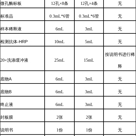
微孔酶标板
12孔×8条
12孔×4条
无
标准品
0.3mL*6管
0.3mL*6管
无
样本稀释液
6
mL
3
mL
无
检测抗体
-HRP
10mL
5mL
无
按说明书进行稀
20×洗涤缓冲液
25mL
15mL
释
底物
A
6mL
3mL
无
底物
B
6mL
3mL
无
终止液
6mL
3mL
无
封板膜
2张
2张
无
说明书
1份
1份
无