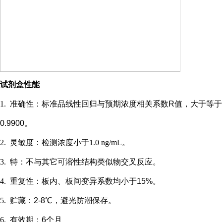
试剂盒性能
1.
准确性：标准品线性回归与预期浓度相关系数
R值，大于等于
0.9900。
2.
灵敏度：检测浓度小于
1.0 ng/mL
。
3.
特：不与其它可溶性结构类似物交叉反应。
4.
重复性：板内、板间变异系数均小于
15%。
5.
贮藏：
2-8℃，避光防潮保存。
6.
有效期：
6个月