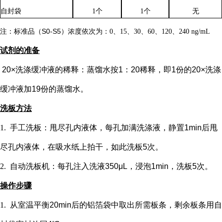
自封袋
1个
1个
无
注：标准品（
S0-S5）浓度
依次
为：
0、15、30、60、120、240 ng/mL
试剂的准备
20×洗涤缓冲液的稀释：蒸馏水按1：20稀释，即1份的20×洗涤
缓冲液加19份的蒸馏水。
洗板方法
1.
手工洗板：甩尽孔内液体，每孔加满洗涤液，静置
1min后甩
尽孔内液体，在吸水纸上拍干，如此洗板5次。
2.
自动洗板机：每孔注入洗液
350μL，浸泡1min，洗板5次。
操作步骤
1.
从室温平衡
20min后的铝箔袋中取出所需板条，剩余板条用自