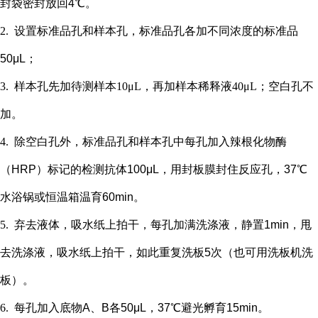
封袋密封放回4℃。
2.
设置标准品孔和样本孔
，标准品孔各加不同浓度的标准品
50μL；
3.
样本孔先加
待测样本
10μL，再
加样本稀释液
4
0μL；
空白孔不
加。
4.
除空白孔外，
标准品孔和样本孔中每孔加入辣根化物酶
（
HRP）标记的检测抗体100μL，用封板膜封住反应孔，37℃
水浴锅或恒温箱温育60min。
5.
弃去液体，吸水纸上拍干，每孔加满洗涤液，静置
1min，甩
去洗涤液，吸水纸上拍干，如此重复洗板5次（也可用洗板机洗
板）。
6.
每孔加入底物
A、B各50μL，37℃避光孵育15min。