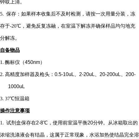
钟取上清。
5. 保存：如果样本收集后不及时检测，请按一次用量分装，冻
存于-20℃，避免反复冻融，在室温下解冻并确保样品均匀地充
分解冻。
自备物品
1.
酶标仪（
450nm）
2.
高精度加样器及枪头：
0.5-10uL、2-20uL、20-200uL、200-
1000uL
3.
37℃恒温箱
操作注意事项
1.
试剂盒保存在
2-8℃，使用前室温平衡20分钟。从冰箱取出的
浓缩洗涤液会有结晶，这属于正常现象，水浴加热使结晶完全溶