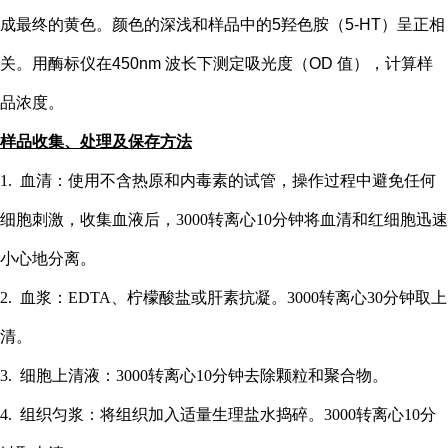
成最终的黄色。颜色的深浅和样品中的
5
羟色胺（
5-HT
）
呈正相
关。用酶标仪在
450nm 波长下测定吸光度（OD 值），计算样
品浓度。
样品收集、处理及保存方法
1. 血清：使用不含热原和内毒素的试管，操作过程中避免任何
细胞刺激，收集血液后，3000转离心10分钟将血清和红细胞迅速
小心地分离。
2. 血浆：EDTA、柠檬酸盐或肝素抗凝。3000转离心30分钟取上
清。
3. 细胞上清液：3000转离心10分钟去除颗粒和聚合物。
4. 组织匀浆：将组织加入适量生理盐水捣碎。3000转离心10分