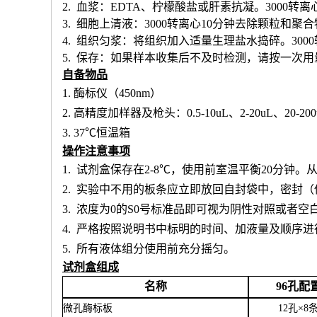
2. 血浆：EDTA、柠檬酸盐或肝素抗凝。3000转离
3. 细胞上清液：3000转离心10分钟去除颗粒和聚
4. 组织匀浆：将组织加入适量生理盐水捣碎。300
5. 保存：如果样本收集后不及时检测，请按一次
自备物品
1.
酶标仪（
450nm）
2.
高精度加样器及枪头：
0.5-10uL、2-20uL、20-20
3.
37℃恒温箱
操作注意事项
1.
试剂盒保存在
2-8℃，使用前室温平衡20分钟
2.
实验中不用的板条应立即放回自封袋中，密封（
3.
浓度为
0的S0号标准品即可视为阴性对照或者空
4.
严格按照说明书中标明的时间、加液量及顺序进
5.
所有液体组分使用前充分摇匀。
试剂盒组成
名称
96孔配
微孔酶标板
12孔×8