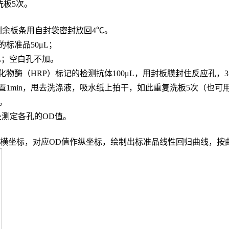
，洗板5次。
，剩余板条用自封袋密封放回4℃。
的标准品
50μL；
L；
空白孔不加。
化物酶（
HRP）标记的检测抗体100μL，用封板膜封住反应孔，3
置
1min，甩去洗涤液，吸水纸上拍干，如此重复洗板5次（也可
n。
波长处测定各孔的OD值。
度作横坐标，对应OD值作纵坐标，绘制出标准品线性回归曲线，