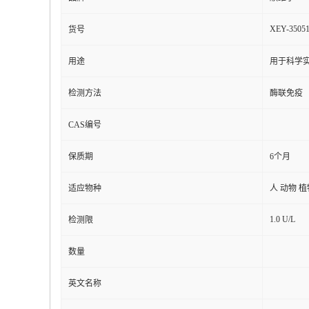
XEY-3505
货号
用途
用于科学实
检测方法
酶联免疫
CAS编号
保质期
6个月
适应物种
人 动物 
1.0 U/L
检测限
数量
英文名称