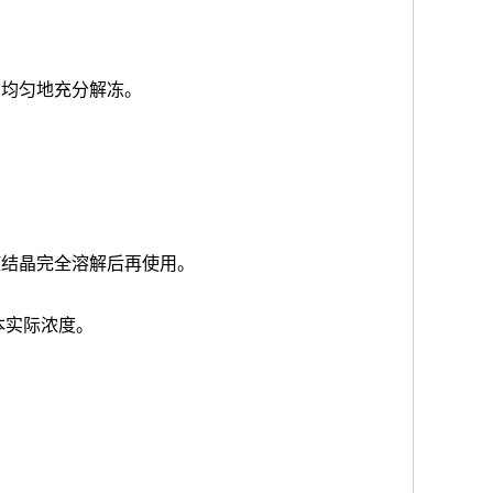
品均匀地充分解冻。
使结晶完全溶解后再使用。
本实际浓度
。