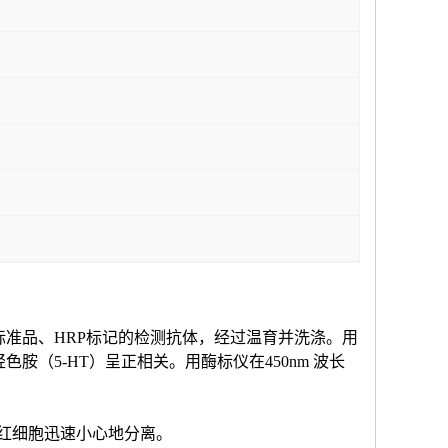
标准品、HRP标记的检测抗体，经过温育并洗涤。用
羟色胺（
5-HT
）
呈正相关。用酶标仪在
450nm 波长
和红细胞迅速小心地分离。