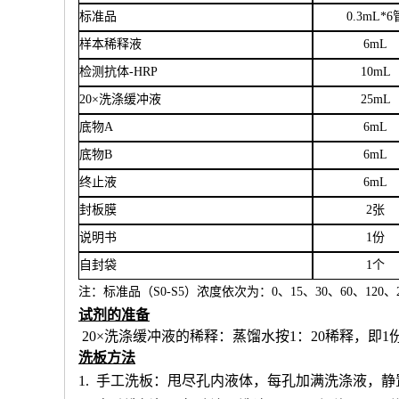
标准品
0.3mL*6
样本稀释液
6
mL
检测抗体
-HRP
10mL
20×洗涤缓冲液
25mL
底物
A
6mL
底物
B
6mL
终止液
6mL
封板膜
2张
说明书
1份
自封袋
1个
注：标准品（
S0-S5）浓度
依次
为：
0、15、30、60、120、2
试剂的准备
20×洗涤缓冲液的稀释：蒸馏水按1：20稀释，即1
洗板方法
1.
手工洗板：甩尽孔内液体，每孔加满洗涤液，静