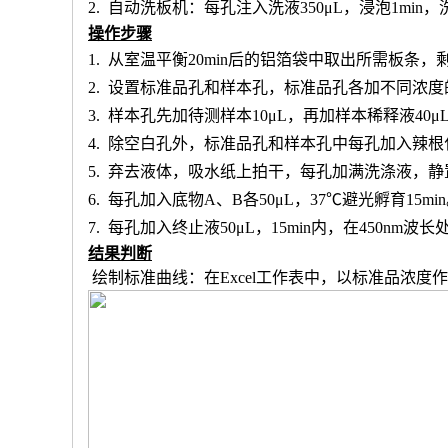
2.
自动洗板机：每孔注入洗液
350μL，浸泡1min
操作步骤
1.
从室温平衡
20min后的铝箔袋中取出所需板条
2.
设置标准品孔和样本孔
，标准品孔各加不同浓度
3.
样本孔先加
待测样本
10μL，再
加样本稀释液
4
0μ
4.
除空白孔外，
标准品孔和样本孔中每孔加入辣根
5.
弃去液体，吸水纸上拍干，每孔加满洗涤液，静
6.
每孔加入底物
A、B各50μL，37℃避光孵育15mi
7.
每孔加入终止液
50μL，15min内，在450nm
结果判断
绘制标准曲线：在
Excel工作表中，以标准品浓