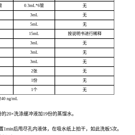
管
0.3mL*6管
无
3
mL
无
5mL
无
15mL
按说明书进行稀释
3mL
无
3mL
无
3mL
无
2张
无
1份
无
1个
无
40 ng/mL
份的20×洗涤缓冲液加19份的蒸馏水。
置
1min后甩尽孔内液体，在吸水纸上拍干，如此洗板5次。