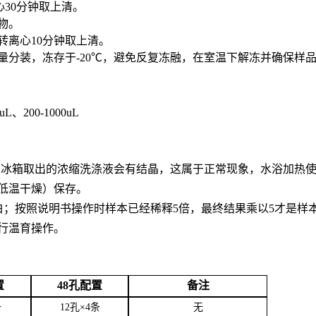
心30分钟取上清。
合物。
0转离心10分钟取上清。
用量分装，冻存于-20℃，避免反复冻融，在室温下解冻并确保样
0uL、200-1000uL
。从冰箱取出的浓缩洗涤液会有结晶，这属于正常现象，水浴加热
低温干燥）保存。
白；按照说明书操作时样本已经稀释5倍，最终结果乘以5才是样
行温育操作。
置
48孔配置
备注
条
12孔×4条
无