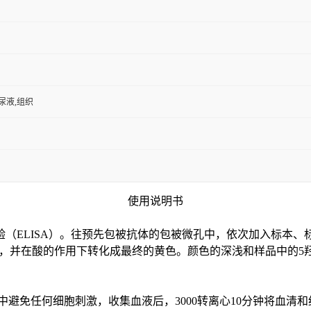
,尿液,组织
使用说明书
验（
ELISA）。往预先包被抗体的包被微孔中，依次加入标本、
色，并在酸的作用下转化成最终的黄色。颜色的深浅和样品中的
5
中避免任何细胞刺激，收集血液后，3000转离心10分钟将血清