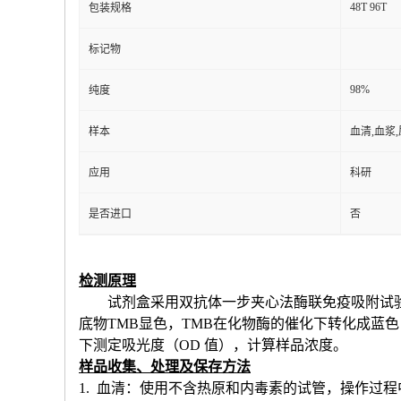
48T 96T
包装规格
标记物
98%
纯度
样本
血清,血浆
应用
科研
是否进口
否
检测原理
试剂盒采用双抗体一步夹心法酶联免疫吸附试
底物TMB显色，TMB在化物酶的催化下转化成蓝
下测定吸光度（OD 值），计算样品浓度。
样品收集、处理及保存方法
1. 血清：使用不含热原和内毒素的试管，操作过程