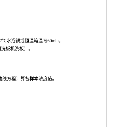
7℃水浴锅或恒温箱温育60min。
用洗板机洗板）。
按曲线方程计算各样本浓度值。