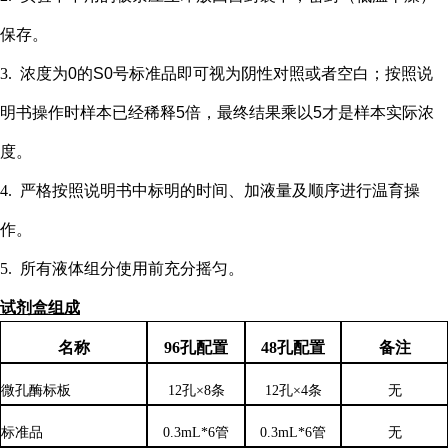
保存。
3.
浓度为
0的S0号标准品即可视为阴性对照或者空白；按照说
明书操作时样本已经稀释5倍，最终结果乘以5才是样本实际浓
度
。
4.
严格按照说明书中标明的时间、加液量及顺序进行温育操
作。
5.
所有液体组分使用前充分摇匀。
试剂盒组成
名称
96孔配置
48孔配置
备注
微孔酶标板
12孔×8条
12孔×4条
无
标准品
0.3mL*6管
0.3mL*6管
无