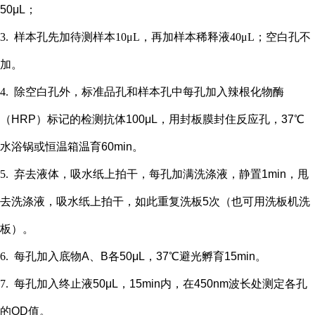
50μL；
3.
样本孔先加
待测样本
10μL，再
加样本稀释液
4
0μL；
空白孔不
加。
4.
除空白孔外，
标准品孔和样本孔中每孔加入辣根化物酶
（
HRP）标记的检测抗体100μL，用封板膜封住反应孔，37℃
水浴锅或恒温箱温育60min。
5.
弃去液体，吸水纸上拍干，每孔加满洗涤液，静置
1min，甩
去洗涤液，吸水纸上拍干，如此重复洗板5次（也可用洗板机洗
板）。
6.
每孔加入底物
A、B各50μL，37℃避光孵育15min。
7.
每孔加入终止液
50μL，15min内，在450nm波长处测定各孔
的OD值。