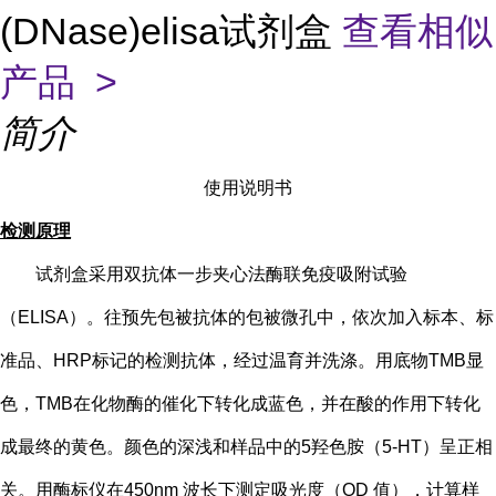
(DNase)elisa试剂盒
查看相似
产品 >
简介
使用说明书
检测原理
试剂盒采用双抗体一步夹心法酶联免疫吸附试验
（
ELISA）。往预先包被抗体的包被微孔中，依次加入标本、标
准品、HRP标记的检测抗体，经过温育并洗涤。用底物TMB显
色，TMB在化物酶的催化下转化成蓝色，并在酸的作用下转化
成最终的黄色。颜色的深浅和样品中的
5
羟色胺（
5-HT
）
呈正相
关。用酶标仪在
450nm 波长下测定吸光度（OD 值），计算样