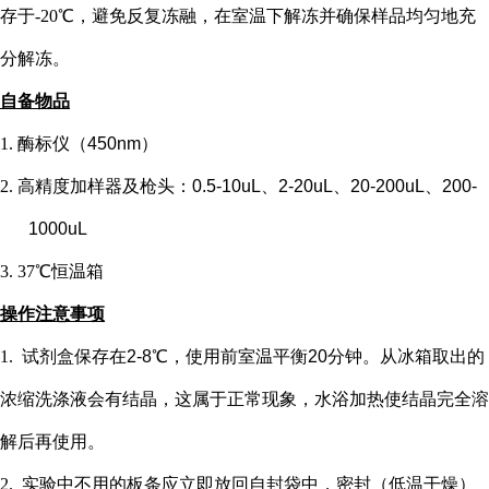
存于-20℃，避免反复冻融，在室温下解冻并确保样品均匀地充
分解冻。
自备物品
1.
酶标仪（
450nm）
2.
高精度加样器及枪头：
0.5-10uL、2-20uL、20-200uL、200-
1000uL
3.
37℃恒温箱
操作注意事项
1.
试剂盒保存在
2-8℃，使用前室温平衡20分钟。从冰箱取出的
浓缩洗涤液会有结晶，这属于正常现象，水浴加热使结晶完全溶
解后再使用。
2.
实验中不用的板条应立即放回自封袋中，密封（低温干燥）