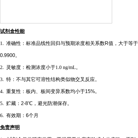
试剂盒性能
1.
准确性：标准品线性回归与预期浓度相关系数
R值，大于等于
0.9900。
2.
灵敏度：检测浓度小于
1.0 ng/mL
。
3.
特：不与其它可溶性结构类似物交叉反应。
4.
重复性：板内、板间变异系数均小于
15%。
5.
贮藏：
2-8℃，避光防潮保存。
6.
有效期：
6个月
免责声明