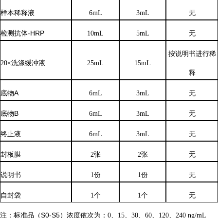
样本稀释液
6
mL
3
mL
无
检测抗体
-HRP
10mL
5mL
无
按说明书进行稀
20×洗涤缓冲液
25mL
15mL
释
底物
A
6mL
3mL
无
底物
B
6mL
3mL
无
终止液
6mL
3mL
无
封板膜
2张
2张
无
说明书
1份
1份
无
自封袋
1个
1个
无
注：标准品（
S0-S5）浓度
依次
为：
0、15、30、60、120、240 ng/mL