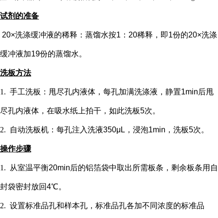
试剂的准备
20×洗涤缓冲液的稀释：蒸馏水按1：20稀释，即1份的20×洗涤
缓冲液加19份的蒸馏水。
洗板方法
1.
手工洗板：甩尽孔内液体，每孔加满洗涤液，静置
1min后甩
尽孔内液体，在吸水纸上拍干，如此洗板5次。
2.
自动洗板机：每孔注入洗液
350μL，浸泡1min，洗板5次。
操作步骤
1.
从室温平衡
20min后的铝箔袋中取出所需板条，剩余板条用自
封袋密封放回4℃。
2.
设置标准品孔和样本孔
，标准品孔各加不同浓度的标准品