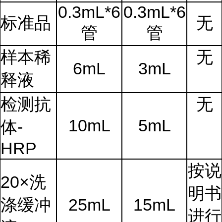
0.3mL*6
0.3mL*6
标准品
无
管
管
样本稀
无
6mL
3mL
释液
检测抗
无
10mL
5mL
体-
HRP
按说
20×洗
明书
涤缓冲
25mL
15mL
进行