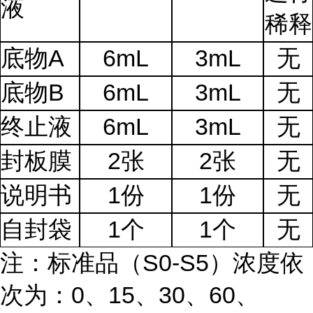
液
稀释
底物A
6mL
3mL
无
底物B
6mL
3mL
无
终止液
6mL
3mL
无
封板膜
2张
2张
无
说明书
1份
1份
无
自封袋
1个
1个
无
注：标准品（S0-S5）浓度依
次为：0、15、30、60、