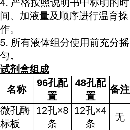
4. 严格按照说明书中标明的时
间、加液量及顺序进行温育操
作。
5. 所有液体组分使用前充分摇
匀。
试剂盒组成
96孔配
48孔配
名称
备注
置
置
微孔酶
12孔×8
12孔×4
无
标板
条
条