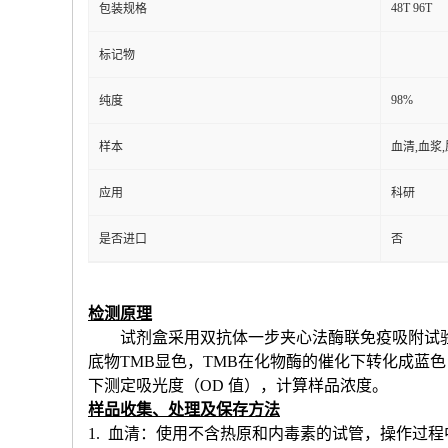
48T 96T
包装规格
标记物
98%
纯度
样本
血清,血浆
应用
科研
是否进口
否
检测原理
试剂盒采用双抗体一步夹心法酶联免疫吸附试
底物TMB显色，TMB在化物酶的催化下转化成蓝
下测定吸光度（OD 值），计算样品浓度。
样品收集、处理及保存方法
1. 血清：使用不含热原和内毒素的试管，操作过程