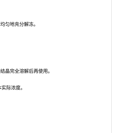
品均匀地充分解冻。
使结晶完全溶解后再使用。
本实际浓度
。