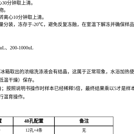
心30分钟取上清。
合物。
0转离心10分钟取上清。
用量分装，冻存于-20℃，避免反复冻融，在室温下解冻并确保样
0uL、200-1000uL
。从冰箱取出的浓缩洗涤液会有结晶，这属于正常现象，水浴加热
低温干燥）保存。
白；按照说明书操作时样本已经稀释5倍，最终结果乘以5才是样
行温育操作。
置
48孔配置
备注
条
12孔×4条
无