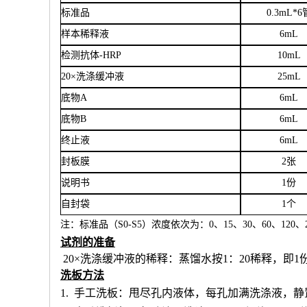
标准品
0.3mL*6
样本稀释液
6
mL
检测抗体
-HRP
10mL
20×洗涤缓冲液
25mL
底物
A
6mL
底物
B
6mL
终止液
6mL
封板膜
2张
说明书
1份
自封袋
1个
注：标准品（
S0-S5）浓度
依次
为：
0、15、30、60、120、2
试剂的准备
20×洗涤缓冲液的稀释：蒸馏水按1：20稀释，即1
洗板方法
1.
手工洗板：甩尽孔内液体，每孔加满洗涤液，静