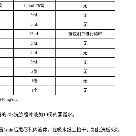
管
0.3mL*6管
无
3
mL
无
5mL
无
15mL
按说明书进行稀释
3mL
无
3mL
无
3mL
无
2张
无
1份
无
1个
无
40 ng/mL
份的20×洗涤缓冲液加19份的蒸馏水。
置
1min后甩尽孔内液体，在吸水纸上拍干，如此洗板5次。