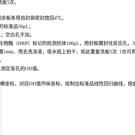
，洗板5次。
，剩余板条用自封袋密封放回4℃。
的标准品
50μL；
L；
空白孔不加。
化物酶（
HRP）标记的检测抗体100μL，用封板膜封住反应孔，3
置
1min，甩去洗涤液，吸水纸上拍干，如此重复洗板5次（也可
n。
波长处测定各孔的OD值。
度作横坐标，对应OD值作纵坐标，绘制出标准品线性回归曲线，