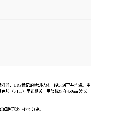
标准品、HRP标记的检测抗体，经过温育并洗涤。用
羟色胺（
5-HT
）
呈正相关。用酶标仪在
450nm 波长
和红细胞迅速小心地分离。