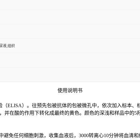
,尿液,组织
使用说明书
验（
ELISA）。往预先包被抗体的包被微孔中，依次加入标本、
色，并在酸的作用下转化成最终的黄色。颜色的深浅和样品中的
5
中避免任何细胞刺激，收集血液后，3000转离心10分钟将血清