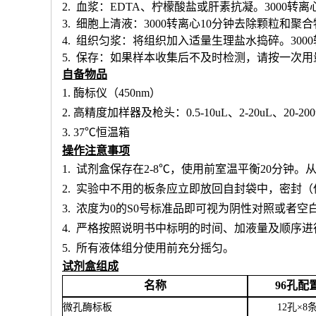
2. 血浆：EDTA、柠檬酸盐或肝素抗凝。3000转离
3. 细胞上清液：3000转离心10分钟去除颗粒和聚
4. 组织匀浆：将组织加入适量生理盐水捣碎。300
5. 保存：如果样本收集后不及时检测，请按一次
自备物品
1.
酶标仪（
450nm）
2.
高精度加样器及枪头：
0.5-10uL、2-20uL、20-20
3.
37℃恒温箱
操作注意事项
1.
试剂盒保存在
2-8℃，使用前室温平衡20分钟
2.
实验中不用的板条应立即放回自封袋中，密封（
3.
浓度为
0的S0号标准品即可视为阴性对照或者空
4.
严格按照说明书中标明的时间、加液量及顺序进
5.
所有液体组分使用前充分摇匀。
试剂盒组成
名称
96孔配
微孔酶标板
12孔×8