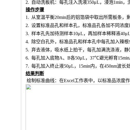
2.
自动洗板机：每孔注入洗液
350μL，浸泡1min
操作步骤
1.
从室温平衡
20min后的铝箔袋中取出所需板条
2.
设置标准品孔和样本孔
，标准品孔各加不同浓度
3.
样本孔先加
待测样本
10μL，再
加样本稀释液
4
0μ
4.
除空白孔外，
标准品孔和样本孔中每孔加入辣根
5.
弃去液体，吸水纸上拍干，每孔加满洗涤液，静
6.
每孔加入底物
A、B各50μL，37℃避光孵育15mi
7.
每孔加入终止液
50μL，15min内，在450nm
结果判断
绘制标准曲线：在
Excel工作表中，以标准品浓