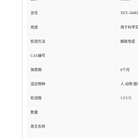
XEY-3448
货号
用途
用于科学实
检测方法
酶联免疫
CAS编号
保质期
6个月
适应物种
人 动物 
1.0 U/L
检测限
数量
英文名称