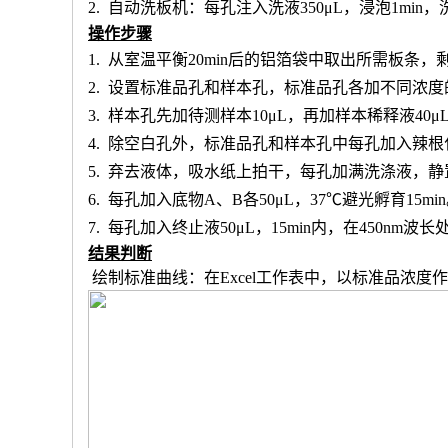
2.
自动洗板机：每孔注入洗液
350μL，浸泡1min
操作步骤
1.
从室温平衡
20min后的铝箔袋中取出所需板条
2.
设置标准品孔和样本孔
，标准品孔各加不同浓度
3.
样本孔先加
待测样本
10μL，再
加样本稀释液
4
0μ
4.
除空白孔外，
标准品孔和样本孔中每孔加入辣根
5.
弃去液体，吸水纸上拍干，每孔加满洗涤液，静
6.
每孔加入底物
A、B各50μL，37℃避光孵育15mi
7.
每孔加入终止液
50μL，15min内，在450nm
结果判断
绘制标准曲线：在
Excel工作表中，以标准品浓