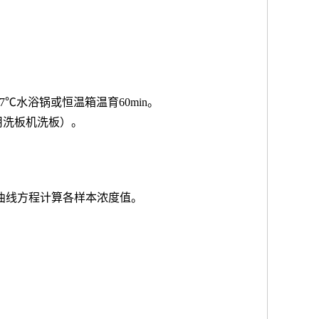
7℃水浴锅或恒温箱温育60min。
用洗板机洗板）。
按曲线方程计算各样本浓度值。