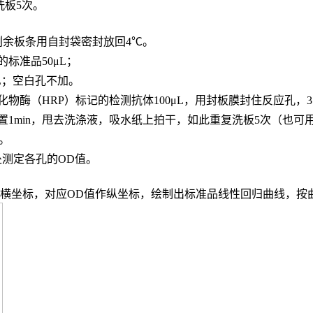
，洗板5次。
，剩余板条用自封袋密封放回4℃。
的标准品
50μL；
L；
空白孔不加。
化物酶（
HRP）标记的检测抗体100μL，用封板膜封住反应孔，3
置
1min，甩去洗涤液，吸水纸上拍干，如此重复洗板5次（也可
n。
波长处测定各孔的OD值。
度作横坐标，对应OD值作纵坐标，绘制出标准品线性回归曲线，