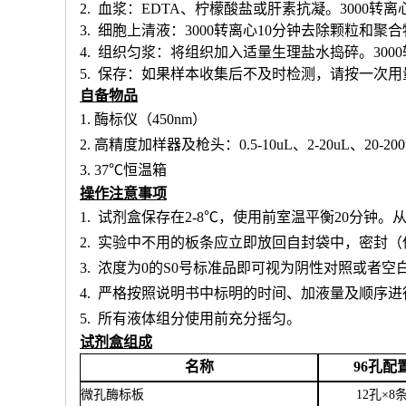
2. 血浆：EDTA、柠檬酸盐或肝素抗凝。3000转离
3. 细胞上清液：3000转离心10分钟去除颗粒和聚
4. 组织匀浆：将组织加入适量生理盐水捣碎。300
5. 保存：如果样本收集后不及时检测，请按一次
自备物品
1.
酶标仪（
450nm）
2.
高精度加样器及枪头：
0.5-10uL、2-20uL、20-20
3.
37℃恒温箱
操作注意事项
1.
试剂盒保存在
2-8℃，使用前室温平衡20分钟
2.
实验中不用的板条应立即放回自封袋中，密封（
3.
浓度为
0的S0号标准品即可视为阴性对照或者空
4.
严格按照说明书中标明的时间、加液量及顺序进
5.
所有液体组分使用前充分摇匀。
试剂盒组成
名称
96孔配
微孔酶标板
12孔×8