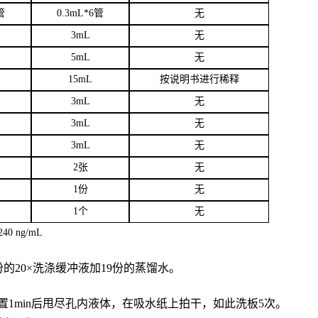
管
0.3mL*6管
无
3
mL
无
5mL
无
15mL
按说明书进行稀释
3mL
无
3mL
无
3mL
无
2张
无
1份
无
1个
无
40 ng/mL
份的20×洗涤缓冲液加19份的蒸馏水。
置
1min后甩尽孔内液体，在吸水纸上拍干，如此洗板5次。