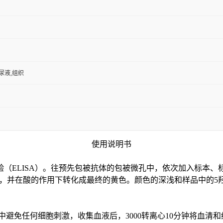
,尿液,组织
使用说明书
验（
ELISA）。往预先包被抗体的包被微孔中，依次加入标本、
色，并在酸的作用下转化成最终的黄色。颜色的深浅和样品中的
5
中避免任何细胞刺激，收集血液后，3000转离心10分钟将血清