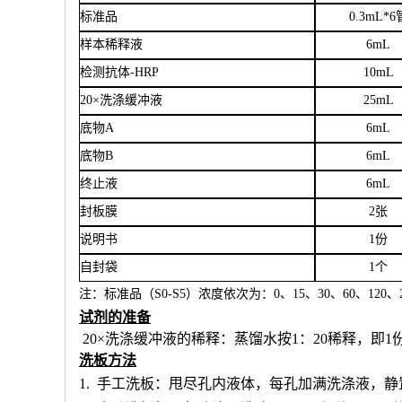
标准品
0.3mL*6
样本稀释液
6
mL
检测抗体
-HRP
10mL
20×洗涤缓冲液
25mL
底物
A
6mL
底物
B
6mL
终止液
6mL
封板膜
2张
说明书
1份
自封袋
1个
注：标准品（
S0-S5）浓度
依次
为：
0、15、30、60、120、2
试剂的准备
20×洗涤缓冲液的稀释：蒸馏水按1：20稀释，即1
洗板方法
1.
手工洗板：甩尽孔内液体，每孔加满洗涤液，静