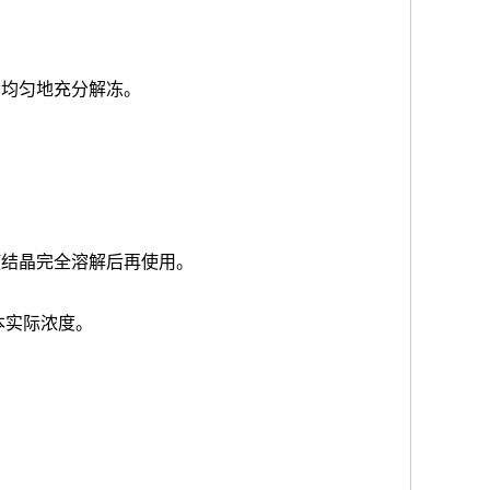
品均匀地充分解冻。
使结晶完全溶解后再使用。
本实际浓度
。