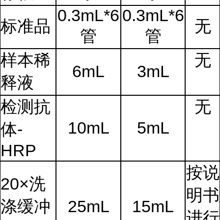
0.3mL*6
0.3mL*6
标准品
无
管
管
样本稀
无
6mL
3mL
释液
检测抗
无
10mL
5mL
体-
HRP
按说
20×洗
明书
涤缓冲
25mL
15mL
进行