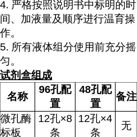
4. 严格按照说明书中标明的时
间、加液量及顺序进行温育操
作。
5. 所有液体组分使用前充分摇
匀。
试剂盒组成
96孔配
48孔配
名称
备注
置
置
微孔酶
12孔×8
12孔×4
无
标板
条
条