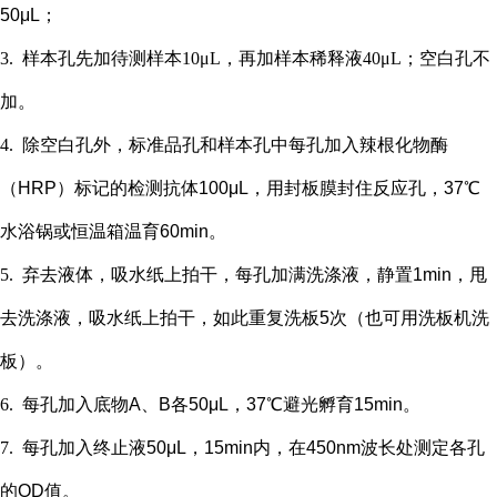
50μL；
3.
样本孔先加
待测样本
10μL，再
加样本稀释液
4
0μL；
空白孔不
加。
4.
除空白孔外，
标准品孔和样本孔中每孔加入辣根化物酶
（
HRP）标记的检测抗体100μL，用封板膜封住反应孔，37℃
水浴锅或恒温箱温育60min。
5.
弃去液体，吸水纸上拍干，每孔加满洗涤液，静置
1min，甩
去洗涤液，吸水纸上拍干，如此重复洗板5次（也可用洗板机洗
板）。
6.
每孔加入底物
A、B各50μL，37℃避光孵育15min。
7.
每孔加入终止液
50μL，15min内，在450nm波长处测定各孔
的OD值。