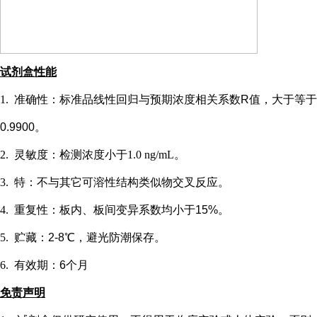
试剂盒性能
1.
准确性：标准品线性回归与预期浓度相关系数
R值，大于等于
0.9900。
2.
灵敏度：检测浓度小于
1.0 ng/mL
。
3.
特：不与其它可溶性结构类似物交叉反应。
4.
重复性：板内、板间变异系数均小于
15%。
5.
贮藏：
2-8℃，避光防潮保存。
6.
有效期：
6个月
免责声明