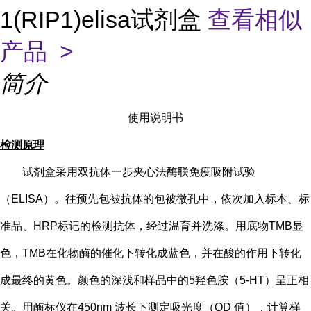
1(RIP1)elisa试剂盒
查看相似
产品 >
简介
使用说明书
检测原理
试剂盒采用双抗体一步夹心法酶联免疫吸附试验
（
ELISA）。往预先包被抗体的包被微孔中，依次加入标本、标
准品、HRP标记的检测抗体，经过温育并洗涤。用底物TMB显
色，TMB在化物酶的催化下转化成蓝色，并在酸的作用下转化
成最终的黄色。颜色的深浅和样品中的
5
羟色胺（
5-HT
）
呈正相
关。用酶标仪在
450nm 波长下测定吸光度（OD 值），计算样