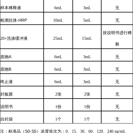
样本稀释液
6
mL
3
mL
无
检测抗体
-HRP
10mL
5mL
无
按说明书进行稀
20×洗涤缓冲液
25mL
15mL
释
底物
A
6mL
3mL
无
底物
B
6mL
3mL
无
终止液
6mL
3mL
无
封板膜
2张
2张
无
说明书
1份
1份
无
自封袋
1个
1个
无
注：标准品（
S0-S5）浓度
依次
为：
0、15、30、60、120、240 ng/mL