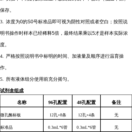
保存。
3.
浓度为
0的S0号标准品即可视为阴性对照或者空白；按照说
明书操作时样本已经稀释5倍，最终结果乘以5才是样本实际浓
度
。
4.
严格按照说明书中标明的时间、加液量及顺序进行温育操
作。
5.
所有液体组分使用前充分摇匀。
试剂盒组成
名称
96孔配置
48孔配置
备注
微孔酶标板
12孔×8条
12孔×4条
无
标准品
0.3mL*6管
0.3mL*6管
无