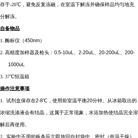
存于-20℃，避免反复冻融，在室温下解冻并确保样品均匀地充
分解冻。
自备物品
1.
酶标仪（
450nm）
2.
高精度加样器及枪头：
0.5-10uL、2-20uL、20-200uL、200-
1000uL
3.
37℃恒温箱
操作注意事项
1.
试剂盒保存在
2-8℃，使用前室温平衡20分钟。从冰箱取出的
浓缩洗涤液会有结晶，这属于正常现象，水浴加热使结晶完全溶
解后再使用。
2.
实验中不用的板条应立即放回自封袋中，密封（低温干燥）