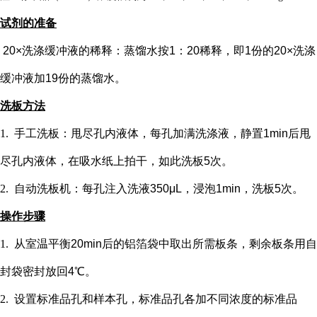
试剂的准备
20×洗涤缓冲液的稀释：蒸馏水按1：20稀释，即1份的20×洗涤
缓冲液加19份的蒸馏水。
洗板方法
1.
手工洗板：甩尽孔内液体，每孔加满洗涤液，静置
1min后甩
尽孔内液体，在吸水纸上拍干，如此洗板5次。
2.
自动洗板机：每孔注入洗液
350μL，浸泡1min，洗板5次。
操作步骤
1.
从室温平衡
20min后的铝箔袋中取出所需板条，剩余板条用自
封袋密封放回4℃。
2.
设置标准品孔和样本孔
，标准品孔各加不同浓度的标准品