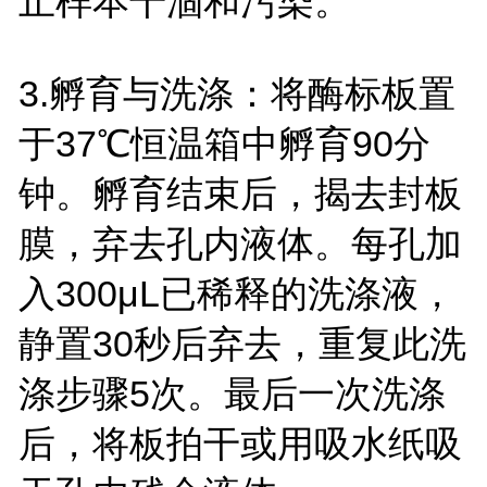
止样本干涸和污染。
3.
孵育与洗涤：将酶标板置
于
37
℃恒温箱中孵育
90
分
钟。孵育结束后，揭去封板
膜，弃去孔内液体。每孔加
入
300
μ
L
已稀释的洗涤液，
静置
30
秒后弃去，重复此洗
涤步骤
5
次。最后一次洗涤
后，将板拍干或用吸水纸吸