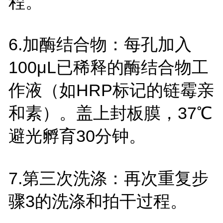
程。
6.
加酶结合物：每孔加入
100
μ
L
已稀释的酶结合物工
作液（如
HRP
标记的链霉亲
和素）。盖上封板膜，
37
℃
避光孵育
30
分钟。
7.
第三次洗涤：再次重复步
骤
3
的洗涤和拍干过程。