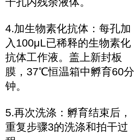
干孔内残余液体。
4.
加生物素化抗体：每孔加
入
100
μ
L
已稀释的生物素化
抗体工作液。盖上新封板
膜，
37
℃恒温箱中孵育
60
分
钟。
5.
再次洗涤：孵育结束后，
重复步骤
3
的洗涤和拍干过