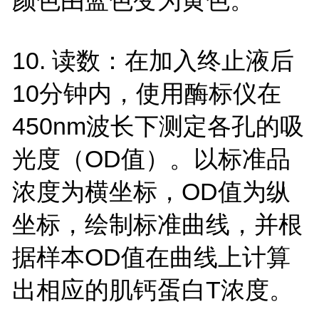
10.
读数：在加入终止液后
10
分钟内，使用酶标仪在
450nm
波长下测定各孔的吸
光度（
OD
值）。以标准品
浓度为横坐标，
OD
值为纵
坐标，绘制标准曲线，并根
据样本
OD
值在曲线上计算
出相应的肌钙蛋白
T
浓度。