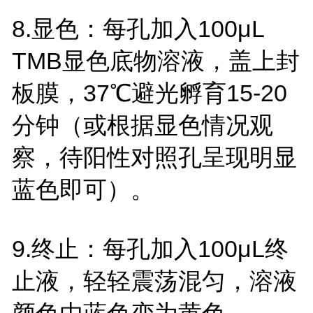
8.
显色：每孔加入
100
μ
L
TMB
显色底物溶液，盖上封
板膜，
37
℃避光孵育
15-20
分钟（或根据显色情况观
察，待阳性对照孔呈现明显
蓝色即可）。
9.
终止：每孔加入
100
μ
L
终
止液，轻轻震荡混匀，溶液
颜色由蓝色变为黄色。